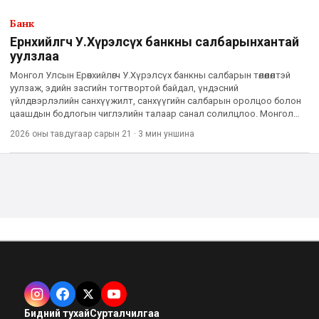
Банк
Ерөнхийлөгч У.Хүрэлсүх банкны салбарынхантай
уулзлаа
Монгол Улсын Ерөнхийлөгч У.Хүрэлсүх банкны салбарын төлөөлөлтэй
уулзаж, эдийн засгийн тогтвортой байдал, үндэсний
үйлдвэрлэлийн санхүүжилт, санхүүгийн салбарын оролцоо болон
цаашдын бодлогын чиглэлийн талаар санал солилцлоо. Монгол
Улсад банкны салбар үүсэж, хөгжсөний 102 жилийн ойтой давхцсан,
2026 оны тавдугаар сарын 21
·
3 мин
уншина
эдий
Бидний тухай
Сурталчилгаа