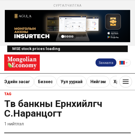
СУРТАЛЧИЛГАА
MSE stock prices loading
Захиалга
Эдийн засаг
Бизнес
Уул уурхай
Нийгэм
Хөрөнгө ору
TAG
Төв банкны Ерөнхийлөгч
С.Наранцогт
1
нийтлэл