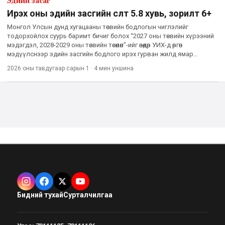
Эдийн засаг
Ирэх оны эдийн засгийн өсөлт 5.8 хувь, зорилт 6+
Монгол Улсын дунд хугацааны төсвийн бодлогын чиглэлийг
тодорхойлох суурь баримт бичиг болох “2027 оны төсвийн хүрээний
мэдэгдэл, 2028-2029 оны төсвийн төсөөлөл”-ийг өнөөдөр УИХ-д өргөн
мэдүүлснээр эдийн засгийн бодлого ирэх гурван жилд ямар
логикоор явж, ямар эрсдэлийг хэрхэн удирдах зураглал ил бол
2026 оны тавдугаар сарын 1
·
4 мин
уншина
Бидний тухай
Сурталчилгаа