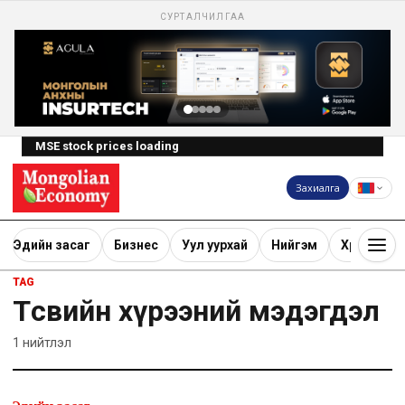
СУРТАЛЧИЛГАА
MSE stock prices loading
Захиалга
Эдийн засаг
Бизнес
Уул уурхай
Нийгэм
Хөрөнгө ору
TAG
Төсвийн хүрээний мэдэгдэл
1
нийтлэл