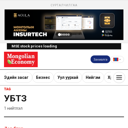
СУРТАЛЧИЛГАА
MSE stock prices loading
Захиалга
Эдийн засаг
Бизнес
Уул уурхай
Нийгэм
Хөрөнгө ору
TAG
УБТЗ
1
нийтлэл