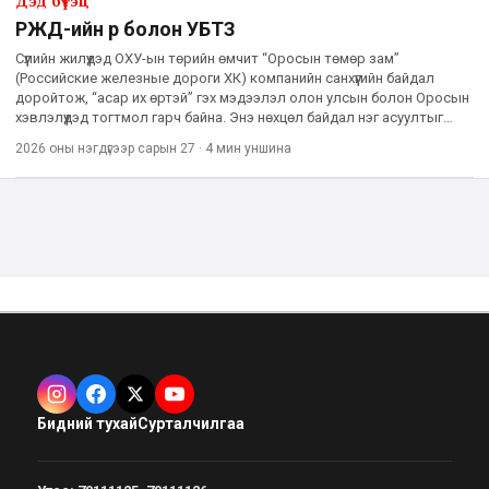
Дэд бүтэц
РЖД-ийн өр болон УБТЗ
Сүүлийн жилүүдэд ОХУ-ын төрийн өмчит “Оросын төмөр зам”
(Российские железные дороги ХК) компанийн санхүүгийн байдал
доройтож, “асар их өртэй” гэх мэдээлэл олон улсын болон Оросын
хэвлэлүүдэд тогтмол гарч байна. Энэ нөхцөл байдал нэг асуултыг
сөхөхөд хүргэж магадгүй юм. Тодруулбал, РЖД их хэмжээний ө
2026 оны нэгдүгээр сарын 27
·
4 мин
уншина
Бидний тухай
Сурталчилгаа