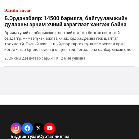
Эдийн засаг
Б.Эрдэнэбаяр: 14500 барилга, байгууламжийн
дулааны эрчим хүчний хэрэглээг хангаж байна
Эрчим хүчний салбарынхан олон нийтэд тэр болгон нээлттэй
байдаггүй. Чимээгүйхэн ажлаа хийж, хүнд хэцүү байна гэж шалтаг
тоочдоггүй. Тэдний ажлыг шийдвэр гаргах түвшнээс эхлээд ард
иргэд ч тэр бүр ойлгодоггүй онцлогтой. Тэгвэл энэ салбарынхан олон
нийтэд үйл ажиллагаагаа сурталчилж, ойлгуулахаар Сүхб
2026 оны дөрөвдүгээр сарын 10
·
2 мин
уншина
Бидний тухай
Сурталчилгаа