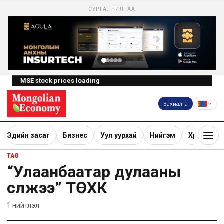
СУРТАЛЧИЛГАА
MSE stock prices loading
Захиалга
Эдийн засаг
Бизнес
Уул уурхай
Нийгэм
Хөрөнгө ору
TAG
“Улаанбаатар дулааны
сүлжээ” ТӨХК
1
нийтлэл