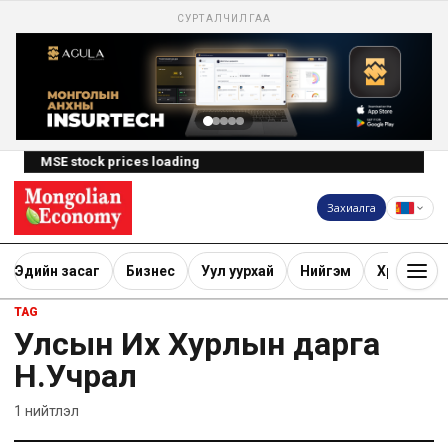
СУРТАЛЧИЛГАА
MSE stock prices loading
Захиалга
Эдийн засаг
Бизнес
Уул уурхай
Нийгэм
Хөрөнгө ору
TAG
Улсын Их Хурлын дарга
Н.Учрал
1
нийтлэл