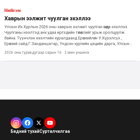
Нийгэм
Хаврын ээлжит чуулган эхэллээ
Улсын Их Хурлын 2026 оны хаврын ээлжит чуулган өнөөдөр эхэллээ.
Чуулганы нээлтэд анх удаа иргэдийн төлөөллийг урьж оролцуулж
байна. Түүнчлэн нээлтийн хуралдаанд Ерөнхийлөгч У.Хүрэлсүх ,
Ерөнхий сайд Г.Занданшатар, Үндсэн хуулийн цэцийн дарга, Улсын
Дээд шүүхийн Ерөнхий шүүгч, Улсын ерөнхий прокуро
2026 оны гуравдугаар сарын 16
·
2 мин
уншина
Бидний тухай
Сурталчилгаа