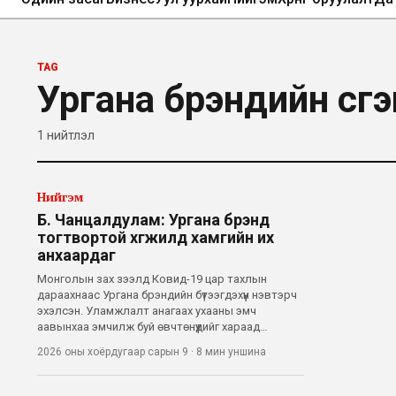
TAG
Ургана брэндийн үүс
1
нийтлэл
Нийгэм
Б. Чанцалдулам: Ургана брэнд
тогтвортой хөгжилд хамгийн их
анхаардаг
Монголын зах зээлд Ковид-19 цар тахлын
дараахнаас Ургана брэндийн бүтээгдэхүүн нэвтэрч
эхэлсэн. Уламжлалт анагаах ухааны эмч
аавынхаа эмчилж буй өвчтөнүүдийг хараад
Б.Чанцалдуламын сэтгэл маш их шаналсан
2026 оны хоёрдугаар сарын 9
·
8 мин
уншина
гэдэг. Хорт хавдын эцсийн шатанд орсноос үс нь
унаж халцарсан, эмчилгээгүй болсноос хэдхэн
сар а