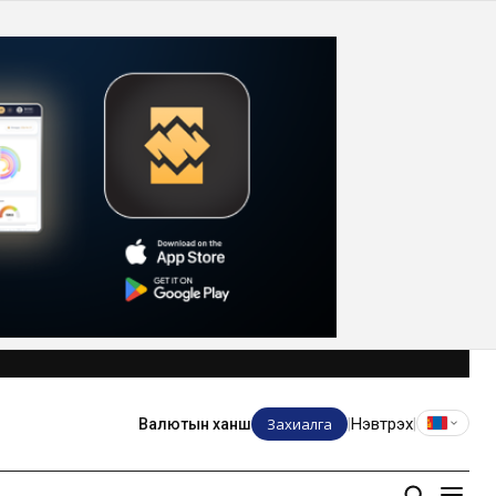
Захиалга
Нэвтрэх
Валютын ханш
|
|