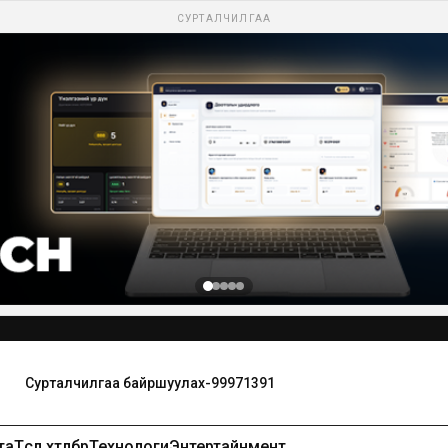
СУРТАЛЧИЛГАА
Сурталчилгаа байршуулах-99971391
та
Төсөл хөтөлбөр
Технологи
Энтертайнмент