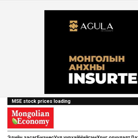
MSE stock prices loading
Эдийн засаг
Бизнес
Уул уурхай
Нийгэм
Хөрөнгө оруулалт
Да