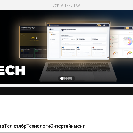
СУРТАЛЧИЛГАА
та
Төсөл хөтөлбөр
Технологи
Энтертайнмент