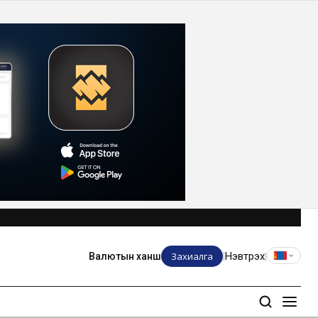
Захиалга
Нэвтрэх
Валютын ханш
|
|