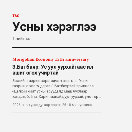
TAG
Усны хэрэглээ
1
нийтлэл
Mongolian Economy 15th anniversary
З.Батбаяр: Ус уул уурхайгаас илүү
ашиг өгөх учиртай
Засгийн газрын хэрэгжүүлэгч агентлаг Усны
газрын орлогч дарга З.Батбаяртай ярилцлаа.
-Дэлхий нийт усны асуудалд маш чухлаар
хандаж байна. Харин манайд уул уурхай, улс төр
л ярьж байна. -Монголчууд тэр тусмаа
2026 оны гуравдугаар сарын 26
·
8 мин
уншина
улаанбаатарчууд хамгийн үнэ цэнэтэй усыг
хэрэглээндээ зарцуулж байна. Өвөг дээдсийн
хэлдэг д