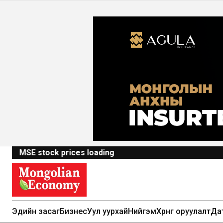
MSE stock prices loading
Эдийн засаг
Бизнес
Уул уурхай
Нийгэм
Хөрөнгө оруулалт
Да