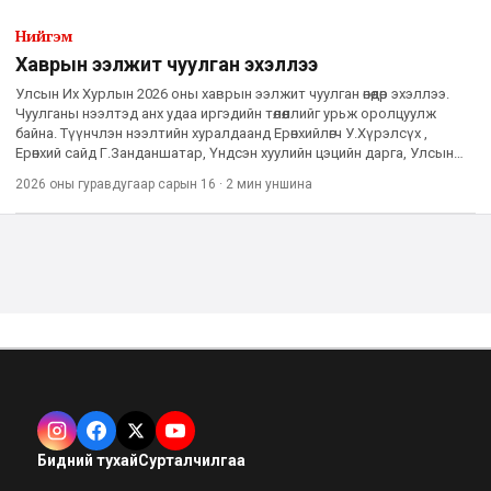
Нийгэм
Хаврын ээлжит чуулган эхэллээ
Улсын Их Хурлын 2026 оны хаврын ээлжит чуулган өнөөдөр эхэллээ.
Чуулганы нээлтэд анх удаа иргэдийн төлөөллийг урьж оролцуулж
байна. Түүнчлэн нээлтийн хуралдаанд Ерөнхийлөгч У.Хүрэлсүх ,
Ерөнхий сайд Г.Занданшатар, Үндсэн хуулийн цэцийн дарга, Улсын
Дээд шүүхийн Ерөнхий шүүгч, Улсын ерөнхий прокуро
2026 оны гуравдугаар сарын 16
·
2 мин
уншина
Бидний тухай
Сурталчилгаа