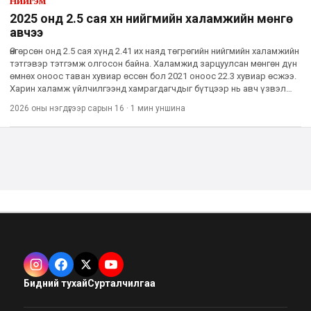
Нийгэм
2025 онд 2.5 сая хүн нийгмийн халамжийн мөнгө
авчээ
Өнгөрсөн онд 2.5 сая хүнд 2.41 их наяд төгрөгийн нийгмийн халамжийн
тэтгэвэр тэтгэмж олгосон байна. Халамжид зарцуулсан мөнгөн дүн
өмнөх оноос таван хувиар өссөн бол 2021 оноос 22.3 хувиар өсжээ.
Харин халамж үйлчилгээнд хамрагдагчдыг бүтцээр нь авч үзвэл
тэн хагас нь хүүхдийн мөнгөн тэтгэмж авч буй
2026 оны нэгдүгээр сарын 16
·
1 мин
уншина
Бидний тухай
Сурталчилгаа