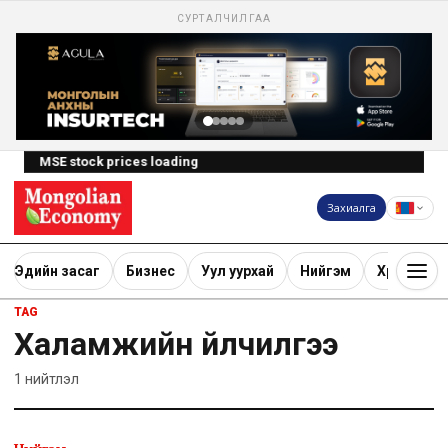
СУРТАЛЧИЛГАА
MSE stock prices loading
Захиалга
Эдийн засаг
Бизнес
Уул уурхай
Нийгэм
Хөрөнгө ору
TAG
Халамжийн үйлчилгээ
1
нийтлэл