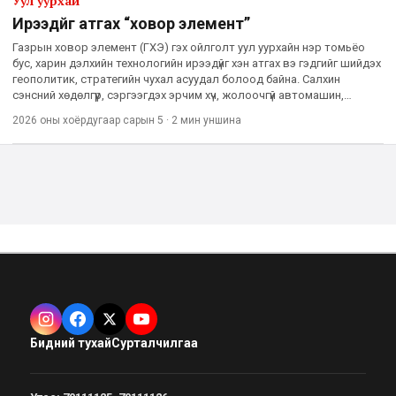
Уул уурхай
Ирээдүйг атгах “ховор элемент”
Газрын ховор элемент (ГХЭ) гэх ойлголт уул уурхайн нэр томьёо
бус, харин дэлхийн технологийн ирээдүйг хэн атгах вэ гэдгийг шийдэх
геополитик, стратегийн чухал асуудал болоод байна. Салхин
сэнсний хөдөлгүүр, сэргээгдэх эрчим хүч, жолоочгүй автомашин,
цэнэглэдэг батарей, нарны хавтан, цөмийн технологи
2026 оны хоёрдугаар сарын 5
·
2 мин
уншина
Бидний тухай
Сурталчилгаа