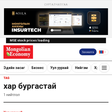
СУРТАЛЧИЛГАА
MSE stock prices loading
Захиалга
Эдийн засаг
Бизнес
Уул уурхай
Нийгэм
Хөрөнгө ору
TAG
хар бургастай
1
нийтлэл