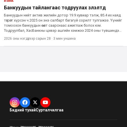
Банк
Банкуудын тайлангаас тодруулах үзүүлэлтүүд
Банкуудын нийт актив жилийн дотор 19.9 хувиар тэлж, 85.4 их наяд
төгрөгт хүрсэн ч 2025 он энэ салбарт багагүй сорилт тулгажээ. Үүнийг
томоохон банкуудын өсөлт саарснаас ажиглаж болох юм.
Тодруулбал, ХасБанкны цэвэр ашгийн хэмжээ 2024 оны түвшиндээ
тэнцэж буй бол Голомт банк, Төрийн банк, Худалдаа хө
2026 оны нэгдүгээр сарын 28
·
3 мин
уншина
Бидний тухай
Сурталчилгаа