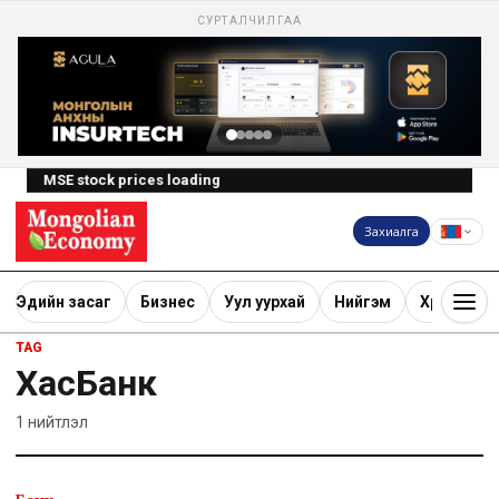
СУРТАЛЧИЛГАА
MSE stock prices loading
Захиалга
Эдийн засаг
Бизнес
Уул уурхай
Нийгэм
Хөрөнгө ору
TAG
ХасБанк
1
нийтлэл