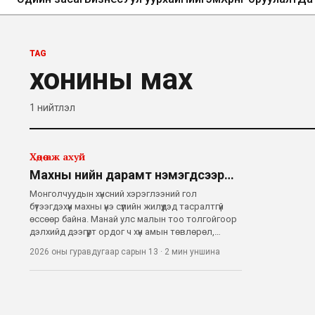
TAG
хонины мах
1
нийтлэл
Хөдөө аж ахуй
Махны үнийн дарамт нэмэгдсээр…
Монголчуудын хүнсний хэрэглээний гол
бүтээгдэхүүн махны үнэ сүүлийн жилүүдэд тасралтгүй
өссөөр байна. Манай улс малын тоо толгойгоор
дэлхийд дээгүүрт ордог ч хүн амын төвлөрөл,
нийлүүлэлтийн сүлжээний оновчгүй бүтэц нь хүнсний
2026 оны гуравдугаар сарын 13
·
2 мин
уншина
бүтээгдэхүүний үнэ тогтвортой байх боломжийг
хязгаарладаг гэж судлаачид ү