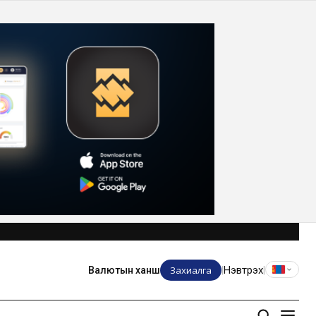
Захиалга
Нэвтрэх
Валютын ханш
|
|