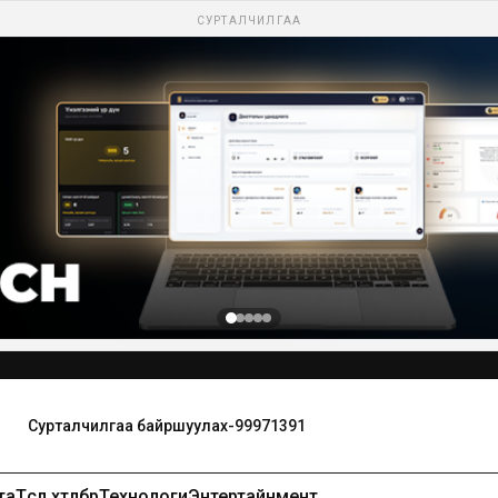
СУРТАЛЧИЛГАА
Сурталчилгаа байршуулах-99971391
та
Төсөл хөтөлбөр
Технологи
Энтертайнмент