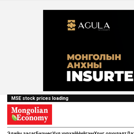
MSE stock prices loading
Эдийн засаг
Бизнес
Уул уурхай
Нийгэм
Хөрөнгө оруулалт
Да