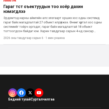
Нийгэм
Гараг төст оъектуудын тоо хоёр дахин
нэмэгдлээ
Эрдэмтэд нарны аймгийн алс хязгаарт орших хос одны системд
гараг байх магадлалтай 27 объект илрүүлжээ. Өнөөг хүртэл хос одны
системийг тойрч эргэдэг, гараг байх магадлалтай 18 объект
тогтоогдсон байдаг юм. Харин тавдугаар сарын 4-нд сансар
сонирхогчдын дунд албан бусаар тэмдэглэдэг “Оддын дайн” баяр
2026 оны тавдугаар сарын 6
·
1 мин
уншина
Бидний тухай
Сурталчилгаа