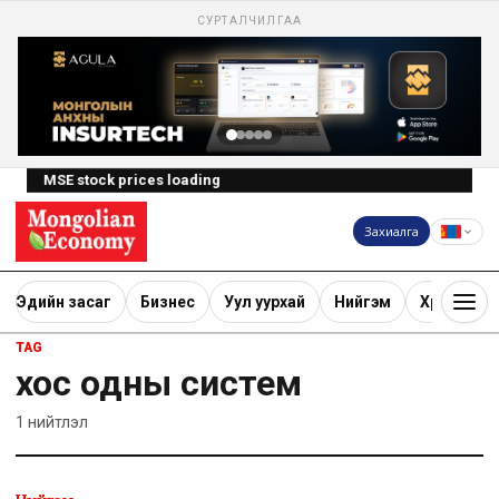
СУРТАЛЧИЛГАА
MSE stock prices loading
Захиалга
Эдийн засаг
Бизнес
Уул уурхай
Нийгэм
Хөрөнгө ору
TAG
хос одны систем
1
нийтлэл