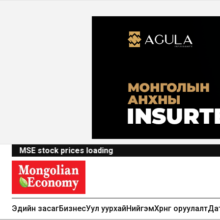
MSE stock prices loading
Эдийн засаг
Бизнес
Уул уурхай
Нийгэм
Хөрөнгө оруулалт
Да