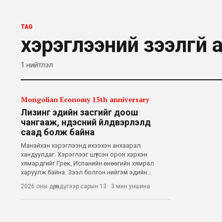
TAG
хэрэглээний зээлгүй 
1
нийтлэл
Mongolian Economy 15th anniversary
Лизинг эдийн засгийг доош
чангааж, үндэсний үйлдвэрлэлд
саад болж байна
Манайхан хэрэглээнд ихээхэн анхаарал
хандуулдаг. Хэрэглээг шүтсэн орон хэрхэн
хямардгийг Грек, Испанийн өнөөгийн хямрал
харуулж байна. Зээл болгон нийгэм эдийн
засгийн нэг асуудлыг шийдвэрлэдэг,
2026 оны дөрөвдүгээр сарын 13
·
3 мин
уншина
шийдвэрлэж байх ч ёстой. Тухайлбал, орон
сууцны зээл нь хүмүүсийн тав тухтай амьдралын
орчныг бүрдүүлэх з