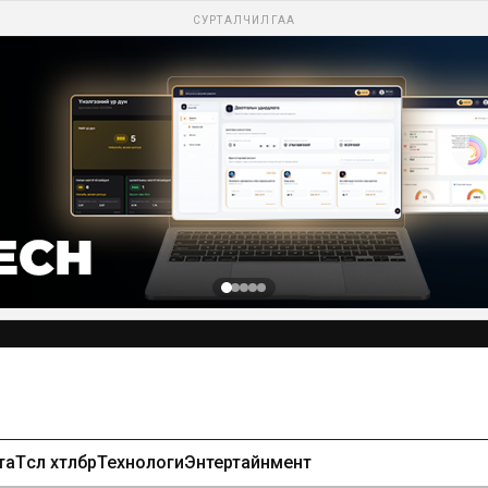
СУРТАЛЧИЛГАА
та
Төсөл хөтөлбөр
Технологи
Энтертайнмент