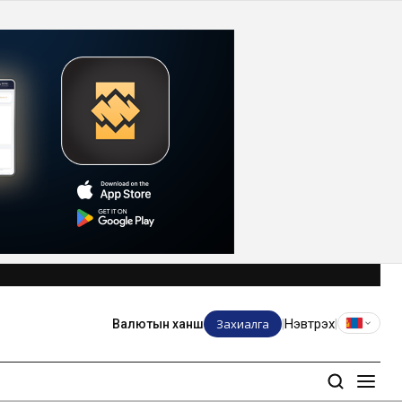
Захиалга
Нэвтрэх
Валютын ханш
|
|