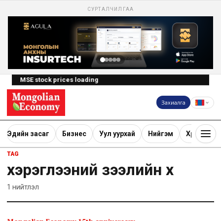
СУРТАЛЧИЛГАА
MSE stock prices loading
Захиалга
Эдийн засаг
Бизнес
Уул уурхай
Нийгэм
Хөрөнгө ору
TAG
хэрэглээний зээлийн хүү
1
нийтлэл