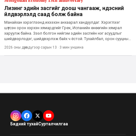
Mongolian Economy 15th anniversary
Лизинг эдийн засгийг доош чангааж, үндэсний
үйлдвэрлэлд саад болж байна
Манайхан хэрэглээнд ихээхэн анхаарал хандуулдаг. Хэрэглээг
шүтсэн орон хэрхэн хямардгийг Грек, Испанийн өнөөгийн хямрал
харуулж байна. Зээл болгон нийгэм эдийн засгийн нэг асуудлыг
шийдвэрлэдэг, шийдвэрлэж байх ч ёстой. Тухайлбал, орон сууцны
зээл нь хүмүүсийн тав тухтай амьдралын орчныг бүрдүүлэх з
2026 оны дөрөвдүгээр сарын 13
·
3 мин
уншина
Бидний тухай
Сурталчилгаа