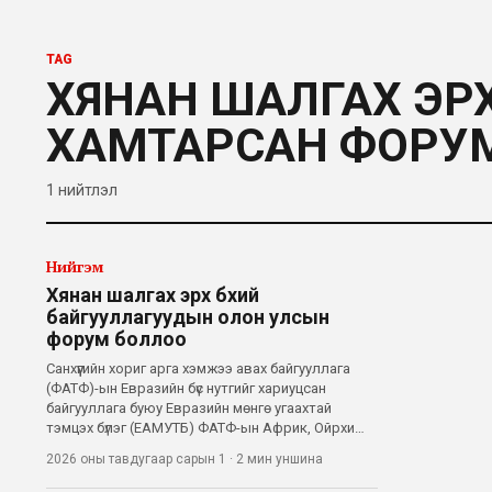
TAG
ХЯНАН ШАЛГАХ ЭР
ХАМТАРСАН ФОРУ
1
нийтлэл
Нийгэм
Хянан шалгах эрх бүхий
байгууллагуудын олон улсын
форум боллоо
Санхүүгийн хориг арга хэмжээ авах байгууллага
(ФАТФ)-ын Евразийн бүс нутгийг хариуцсан
байгууллага буюу Евразийн мөнгө угаахтай
тэмцэх бүлэг (EAМУТБ) ФАТФ-ын Африк, Ойрхи
Дорнодын бүсийг хариуцсан бүс нутгийн
2026 оны тавдугаар сарын 1
·
2 мин
уншина
байгууллагуудтай хамтран “Тэнцвэртэй байдал
ба итгэлцэлд суурилсан хамтын ажиллагаа”