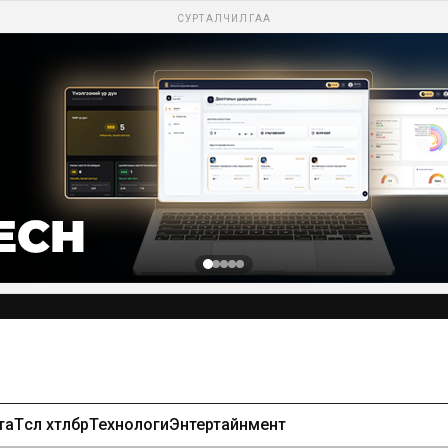
СУРТАЛЧИЛГАА
та
Төсөл хөтөлбөр
Технологи
Энтертайнмент