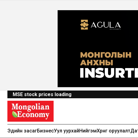
MSE stock prices loading
Эдийн засаг
Бизнес
Уул уурхай
Нийгэм
Хөрөнгө оруулалт
Да