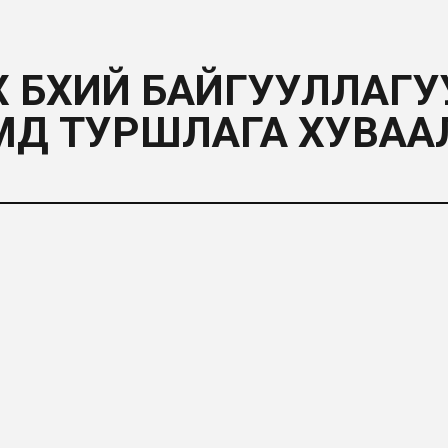
Х БҮХИЙ БАЙГУУЛЛАГ
МД ТУРШЛАГА ХУВАА