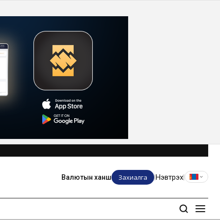
Захиалга
Нэвтрэх
Валютын ханш
|
|