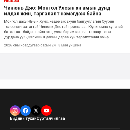
Нийгэм
Чинюнь Дяо: Монгол Улсын хүн амын дунд
илүүдэл жин, таргалалт нэмэгдэж байна
Монгол дахь НҮБ-ын Хүнс, хөдөө аж ахуйн байгууллагын Суурин
төлөөлөгч хатагтай Чинюнь Дяотай ярилцлаа. -Юуны өмнө хүнсний
баталгаат байдал, ойлголт, үзэл баримтлалын талаар товч
дурдана уу? -Дэлхийн II дайны дараа хүн төрөлхтөний өмнө
тулгараад байсан өлсгөлөн, хүнсний хомсдолын асуудлыг
2026 оны хоёрдугаар сарын 24
·
8 мин
уншина
шийдвэрлэхи
Бидний тухай
Сурталчилгаа