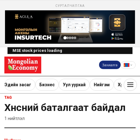
СУРТАЛЧИЛГАА
MSE stock prices loading
Захиалга
Эдийн засаг
Бизнес
Уул уурхай
Нийгэм
Хөрөнгө ору
TAG
Хүнсний баталгаат байдал
1
нийтлэл