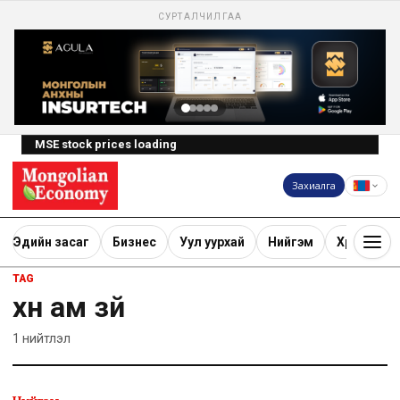
СУРТАЛЧИЛГАА
MSE stock prices loading
Захиалга
Эдийн засаг
Бизнес
Уул уурхай
Нийгэм
Хөрөнгө ору
TAG
хүн ам зүй
1
нийтлэл