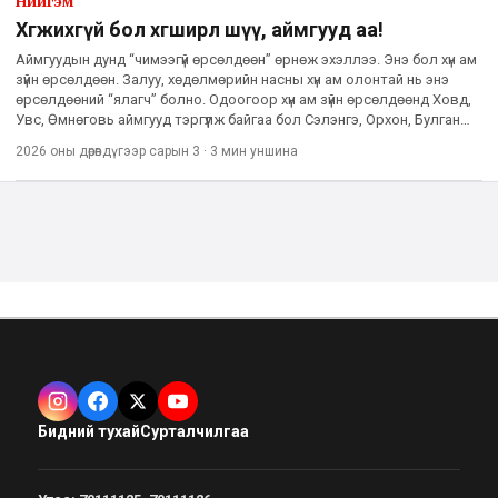
Нийгэм
Хөгжихгүй бол хөгширлөө шүү, аймгууд аа!
Аймгуудын дунд “чимээгүй өрсөлдөөн” өрнөж эхэллээ. Энэ бол хүн ам
зүйн өрсөлдөөн. Залуу, хөдөлмөрийн насны хүн ам олонтай нь энэ
өрсөлдөөний “ялагч” болно. Одоогоор хүн ам зүйн өрсөлдөөнд Ховд,
Увс, Өмнөговь аймгууд тэргүүлж байгаа бол Сэлэнгэ, Орхон, Булган
aймаг сүүл мушгиж байна. Харин Сүхбаатар,
2026 оны дөрөвдүгээр сарын 3
·
3 мин
уншина
Бидний тухай
Сурталчилгаа