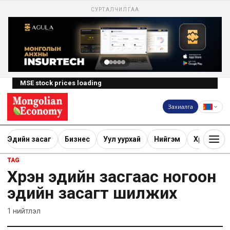
СУРТАЛЧИЛГАА
MSE stock prices loading
Захиалга
Эдийн засаг
Бизнес
Уул уурхай
Нийгэм
Хөрөнгө ору
TAG
Хүрэн эдийн засгаас ногоон
эдийн засагт шилжих
1
нийтлэл