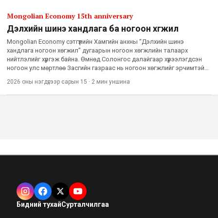
Mongolian Economy 15th anniversary
Дэлхийн шинэ хандлага ба ногоон хөгжил
Mongolian Economy сэтгүүлийн Хамгийн анхны “Дэлхийн шинэ
хандлага ногоон хөгжил” дугаарын ногоон хөгжлийн талаарх
нийтлэлийг хүргэж байна. Өмнөд Солонгос далайгаар хүрээлэгдсэн
ногоон улс мөртлөө Засгийн газраас нь ногоон хөгжлийг эрчимтэй
дэмжиж, тусгай бодлого боловсруулан ажиллаж байн
2026 оны нэгдүгээр сарын 15
·
2 мин
уншина
Бидний тухай
Сурталчилгаа