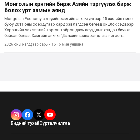
Монголын хөрөнгийн бирж Азийн тэргүүлэх бирж
болох урт замын аянд
Mongolian Economy сэтгүүлийн хамгийн анхны дугаар 15 жилийн өмнө
буюу 2011 оны хоёрдугаар сард хэвлэгдсэн бөгөөд онцлох сэдвээр
Хөрөнгийн зах зээлийн эргэн тойрон дахь асуудлыг хөндөн бичиж
байсан билээ. Хамгийн анхны “Дэлхийн шинэ хандлага ногоон
хөгжил” дугаарын онцлох нийтлэлийг хүргэ
2026 оны нэгдүгээр сарын 15
·
6 мин
уншина
Бидний тухай
Сурталчилгаа