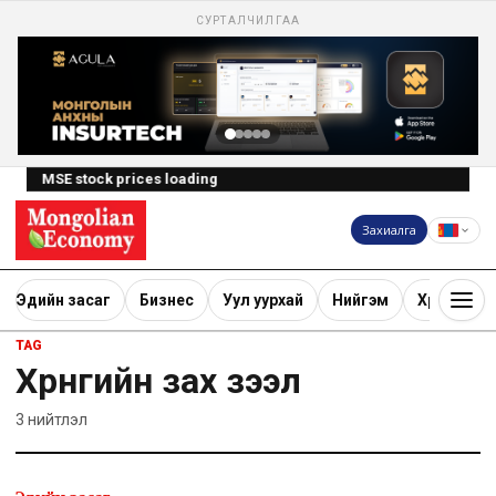
СУРТАЛЧИЛГАА
MSE stock prices loading
Захиалга
Эдийн засаг
Бизнес
Уул уурхай
Нийгэм
Хөрөнгө ору
TAG
Хөрөнгийн зах зээл
3
нийтлэл