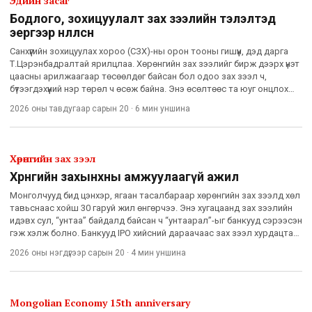
Эдийн засаг
Бодлого, зохицуулалт зах зээлийн тэлэлтэд
эергээр нөлөөлсөн
Санхүүгийн зохицуулах хороо (СЗХ)-ны орон тооны гишүүн, дэд дарга
Т.Цэрэнбадралтай ярилцлаа. Хөрөнгийн зах зээлийг бирж дээрх үнэт
цаасны арилжаагаар төсөөлдөг байсан бол одоо зах зээл ч,
бүтээгдэхүүний нэр төрөл ч өсөж байна. Энэ өсөлтөөс та юуг онцлох
вэ? Сүүлийн жилүүдэд хөрөнгө оруулагч, үнэт ца
2026 оны тавдугаар сарын 20
·
6 мин
уншина
Хөрөнгийн зах зээл
Хөрөнгийн захынхны амжуулаагүй ажил
Монголчууд бид цэнхэр, ягаан тасалбараар хөрөнгийн зах зээлд хөл
тавьснаас хойш 30 гаруй жил өнгөрчээ. Энэ хугацаанд зах зээлийн
идэвх сул, “унтаа” байдалд байсан ч “унтаарал”-ыг банкууд сэрээсэн
гэж хэлж болно. Банкууд IPO хийсний дараачаас зах зээл хурдацтай
тэлж, өдгөө зах зээлийн үнэлгээ 14.1 их
2026 оны нэгдүгээр сарын 20
·
4 мин
уншина
Mongolian Economy 15th anniversary