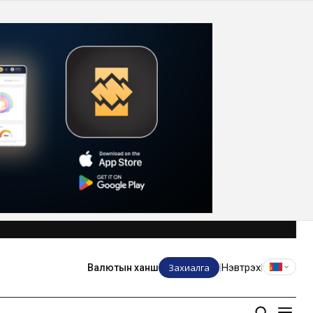
Захиалга
Нэвтрэх
Валютын ханш
|
|