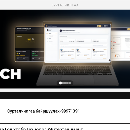
СУРТАЛЧИЛГАА
Сурталчилгаа байршуулах-99971391
та
Төсөл хөтөлбөр
Технологи
Энтертайнмент