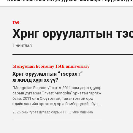
TAG
Хөрөнгө оруулалтын т
1
нийтлэл
Mongolian Economy 15th anniversary
Хөрөнгө оруулалтын “тэсрэлт”
хөгжилд хүргэх үү?
“Mongolian Economy” сэтгүүл 2011 оны дөрөвдүгээр
сарын дугаараа “Invest Mongolia” уриатай гаргаж
байв. 2011 онд Оюутолгой, Тавантолгой орд
эдийн засгийн эргэлтэд орж бөмбөрцөгийн булан
бүрээс хөрөнгө оруулагчдыг даллаж байсан үе.
2026 оны гуравдугаар сарын 11
·
5 мин
уншина
Гадаад худалдааны нийт эргэлт ДНБ-тэй
тэнцэж, эдийн засгийн өсөлт 11 х