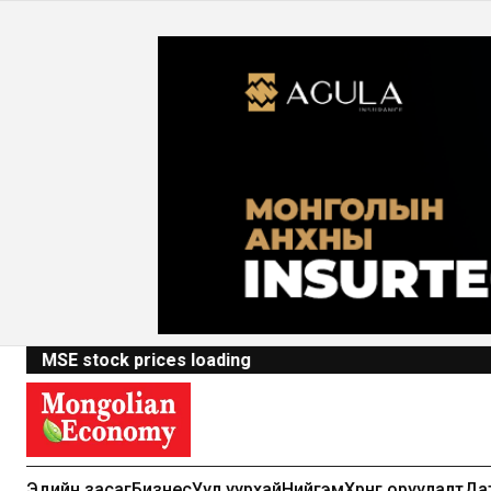
MSE stock prices loading
Эдийн засаг
Бизнес
Уул уурхай
Нийгэм
Хөрөнгө оруулалт
Да