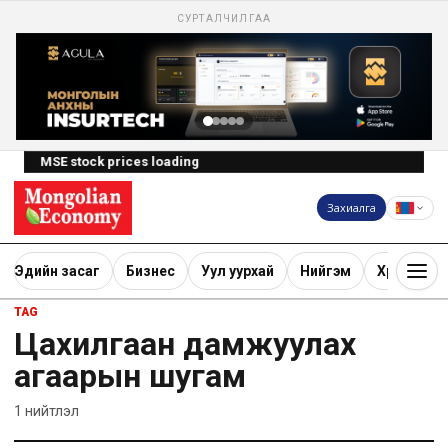
СУРТАЛЧИЛГАА
MSE stock prices loading
Захиалга
Эдийн засаг
Бизнес
Уул уурхай
Нийгэм
Хөрөнгө ору
TAG
Цахилгаан дамжуулах
агаарын шугам
1
нийтлэл