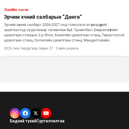
Эдийн засаг
Эрчим хүчний салбарын “Дөнгө”
Эрчим хүчний салбарт 2026-2027 онд томоохон эх үүсвэрүүдийг
ашиглалтад оруулахаар төлөвлөж буй. Тухайлбал, Бөөрөлжүүтийн
цахилгаан станцын 2-р блок, Баянгийн цахилгаан станц, Тавантолгой
цахилгаан станц, Сэлэнгийн цахилгаан станц, Мандалговийн
цахилгаан станц зэрэг олон эх үүсвэрийг барих юм. Мөн өв
2026 оны тавдугаар сарын 27
·
3 мин
уншина
Бидний тухай
Сурталчилгаа