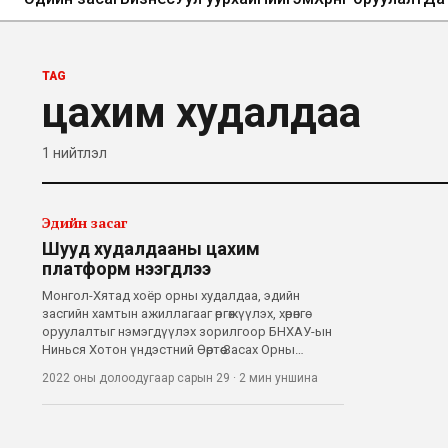
TAG
цахим худалдаа
1
нийтлэл
Эдийн засаг
Шууд худалдааны цахим
платформ нээгдлээ
Монгол-Хятад хоёр орны худалдаа, эдийн
засгийн хамтын ажиллагааг өргөжүүлэх, хөрөнгө
оруулалтыг нэмэгдүүлэх зорилгоор БНХАУ-ын
Нинься Хотон үндэстний Өөртөө Засах Орны
Худалдааг дэмжих хороо, Монголын Үндэсний
2022 оны долоодугаар сарын 29
·
2 мин
уншина
Худалдаа Аж Үйлдвэрийн Танхим болон БНХАУ-
аас Монгол Улсад Хөрөнгө Оруулагчдын ЗУН-ХУА
Ний