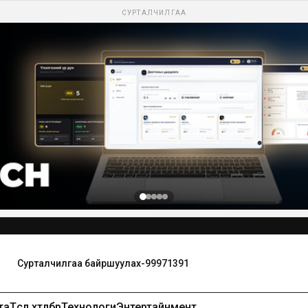
СУРТАЛЧИЛГАА
Сурталчилгаа байршуулах-99971391
та
Төсөл хөтөлбөр
Технологи
Энтертайнмент