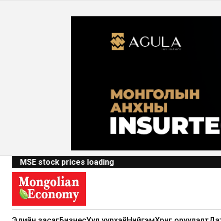
MSE stock prices loading
Эдийн засаг
Бизнес
Уул уурхай
Нийгэм
Хөрөнгө оруулалт
Да