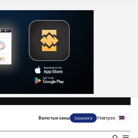
Захиалга
Нэвтрэх
Валютын ханш
|
|