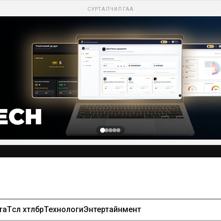
СУРТАЛЧИЛГАА
та
Төсөл хөтөлбөр
Технологи
Энтертайнмент