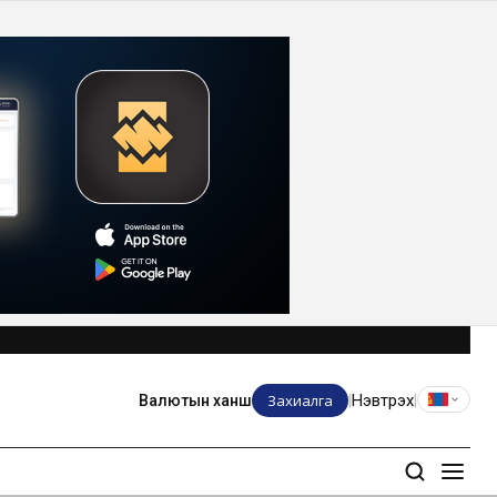
Захиалга
Нэвтрэх
Валютын ханш
|
|