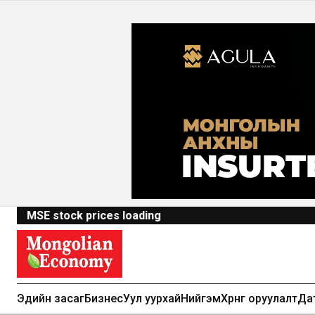
MSE stock prices loading
Эдийн засаг
Бизнес
Уул уурхай
Нийгэм
Хөрөнгө оруулалт
Да