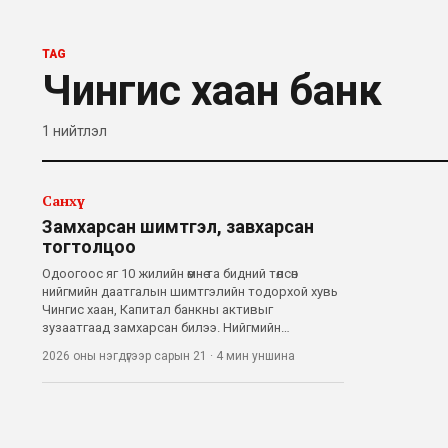
TAG
Чингис хаан банк
1
нийтлэл
Санхүү
Замхарсан шимтгэл, завхарсан
тогтолцоо
Одоогоос яг 10 жилийн өмнө та бидний төлсөн
нийгмийн даатгалын шимтгэлийн тодорхой хувь
Чингис хаан, Капитал банкны активыг
зузаатгаад замхарсан билээ. Нийгмийн
даатгалын сангийн хөрөнгийг арилжааны
2026 оны нэгдүгээр сарын 21
·
4 мин
уншина
банкуудад байршуулж, хүүгийн өгөөжөөр баяжуулах
гэсэн эрх баригчдын “менежмент” ийнхүү
бүтэлгүйтсэн н