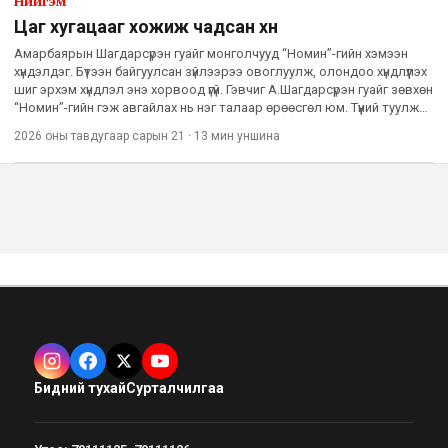
Нийгэм
Цаг хугацааг хожиж чадсан хүн
Амарбаярын Шагдарсүрэн гуайг монголчууд “Номин”-гийн хэмээн
хүндэлдэг. Бүтээн байгуулсан зүйлээрээ овоглуулж, олондоо хүндлүүлэх
шиг эрхэм хүндлэл энэ хорвоод үгүй. Гэвчиг А.Шагдарсүрэн гуайг зөвхөн
“Номин”-гийн гэж авгайлах нь нэг талаар өрөөсгөл юм. Түүний туулж
өнгөрүүлсэн 85 жилийн намтар түүхий
2026 оны тавдугаар сарын 21
·
13 мин
уншина
Бидний тухай
Сурталчилгаа