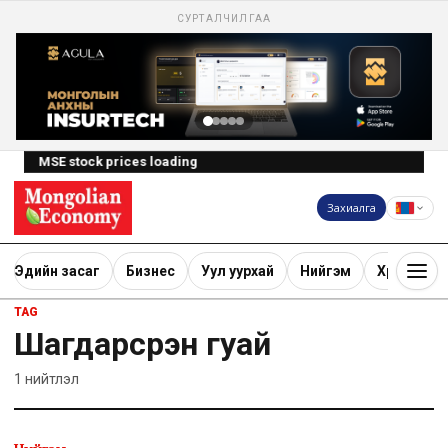
СУРТАЛЧИЛГАА
MSE stock prices loading
Захиалга
Эдийн засаг
Бизнес
Уул уурхай
Нийгэм
Хөрөнгө ору
TAG
Шагдарсүрэн гуай
1
нийтлэл