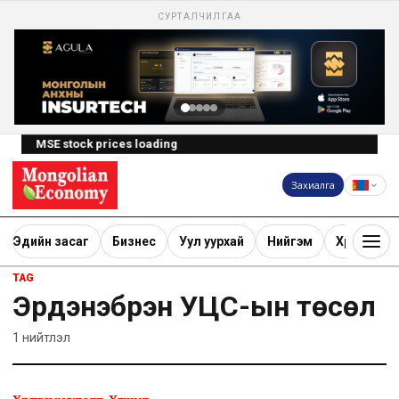
СУРТАЛЧИЛГАА
MSE stock prices loading
Захиалга
Эдийн засаг
Бизнес
Уул уурхай
Нийгэм
Хөрөнгө ору
TAG
Эрдэнэбүрэн УЦС-ын төсөл
1
нийтлэл