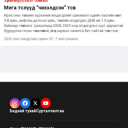
Хөрөнгө оруулалт-Хөгжил
Мега төслүүд “чихэлдсэн” төсөв
Ирэх оны төсвийн хүрээний мэдэгдлийг шинжвэл эдийн засгийн өсөлт
5.8 хувь, инфляц долоон хувь, төсвийн алдагдал ДНБ-ий 1.5 хувь
байхаар төсөөлжээ. Цаашлаад 2028, 2029 онд алдагдлыг шат дараатай
бууруулна гэсэн төлөвлөгөөтэй, өнгөц харвал сахилга бат сайтай төсөв гэж
хэлж болохоор. Гэхдээ 2027 оны тө
2026 оны тавдугаар сарын 20
·
7 мин
уншина
Бидний тухай
Сурталчилгаа