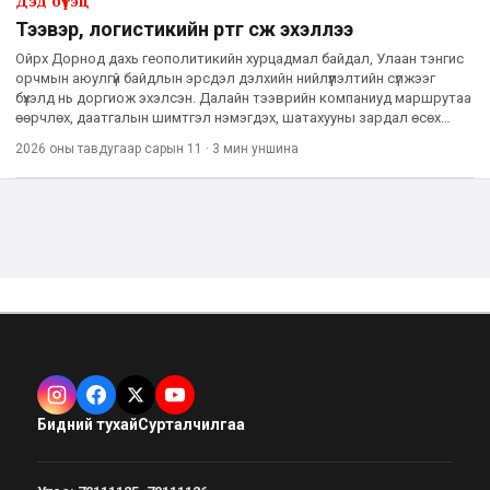
Дэд бүтэц
Тээвэр, логистикийн өртөг өсөж эхэллээ
Ойрх Дорнод дахь геополитикийн хурцадмал байдал, Улаан тэнгис
орчмын аюулгүй байдлын эрсдэл дэлхийн нийлүүлэлтийн сүлжээг
бүхэлд нь доргиож эхэлсэн. Далайн тээврийн компаниуд маршрутаа
өөрчлөх, даатгалын шимтгэл нэмэгдэх, шатахууны зардал өсөх
зэрэг хүчин зүйлийн нөлөөгөөр олон улсын тээвэр, логисти
2026 оны тавдугаар сарын 11
·
3 мин
уншина
Бидний тухай
Сурталчилгаа