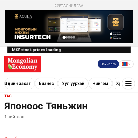
СУРТАЛЧИЛГАА
MSE stock prices loading
Захиалга
Эдийн засаг
Бизнес
Уул уурхай
Нийгэм
Хөрөнгө ору
TAG
Японоос Тяньжин
1
нийтлэл