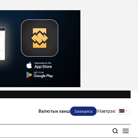
Захиалга
Нэвтрэх
Валютын ханш
|
|