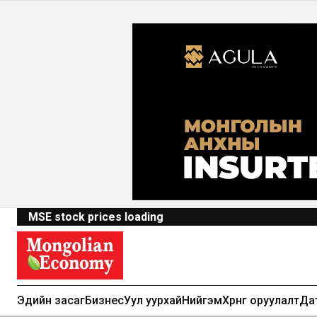
MSE stock prices loading
Эдийн засаг
Бизнес
Уул уурхай
Нийгэм
Хөрөнгө оруулалт
Да