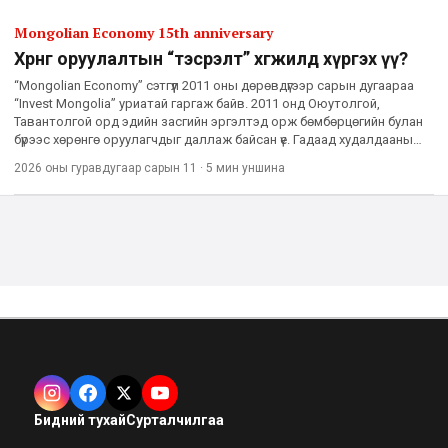
Mongolian Economy 15th anniversary
Хөрөнгө оруулалтын “тэсрэлт” хөгжилд хүргэх үү?
“Mongolian Economy” сэтгүүл 2011 оны дөрөвдүгээр сарын дугаараа
“Invest Mongolia” уриатай гаргаж байв. 2011 онд Оюутолгой,
Тавантолгой орд эдийн засгийн эргэлтэд орж бөмбөрцөгийн булан
бүрээс хөрөнгө оруулагчдыг даллаж байсан үе. Гадаад худалдааны
нийт эргэлт ДНБ-тэй тэнцэж, эдийн засгийн өсөлт 11 х
2026 оны гуравдугаар сарын 11
·
5 мин
уншина
Бидний тухай
Сурталчилгаа