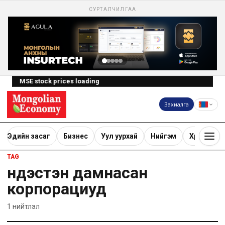
СУРТАЛЧИЛГАА
MSE stock prices loading
Захиалга
Эдийн засаг
Бизнес
Уул уурхай
Нийгэм
Хөрөнгө ору
TAG
үндэстэн дамнасан
корпорациуд
1
нийтлэл