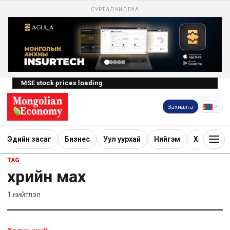
СУРТАЛЧИЛГАА
MSE stock prices loading
Захиалга
Эдийн засаг
Бизнес
Уул уурхай
Нийгэм
Хөрөнгө ору
TAG
үхрийн мах
1
нийтлэл