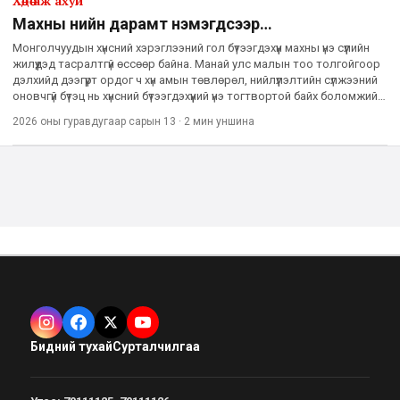
Хөдөө аж ахуй
Махны үнийн дарамт нэмэгдсээр…
Монголчуудын хүнсний хэрэглээний гол бүтээгдэхүүн махны үнэ сүүлийн
жилүүдэд тасралтгүй өссөөр байна. Манай улс малын тоо толгойгоор
дэлхийд дээгүүрт ордог ч хүн амын төвлөрөл, нийлүүлэлтийн сүлжээний
оновчгүй бүтэц нь хүнсний бүтээгдэхүүний үнэ тогтвортой байх боломжийг
хязгаарладаг гэж судлаачид ү
2026 оны гуравдугаар сарын 13
·
2 мин
уншина
Бидний тухай
Сурталчилгаа