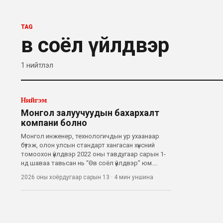
TAG
Өв соёл үйлдвэр
1
нийтлэл
Нийгэм
Монгол залуучуудын бахархалт
компани болно
Монгол инженер, технологичдын ур ухаанаар
бүтэж, олон улсын стандарт хангасан хүнсний
томоохон үйлдвэр 2022 оны тавдугаар сарын 1-
нд шаваа тавьсан нь “Өв соёл үйлдвэр” юм.
Өдгөө тус компани үндэсний үйлдвэрлэлийн шинэ
2026 оны хоёрдугаар сарын 13
·
4 мин
уншина
жишиг болон хөгжиж байна. “Бидний үеийн
залуучууд хийж бүтээж чаддагийг харуулахыг