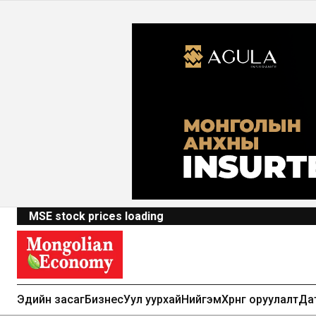
MSE stock prices loading
Эдийн засаг
Бизнес
Уул уурхай
Нийгэм
Хөрөнгө оруулалт
Да