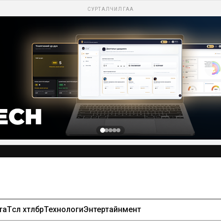
СУРТАЛЧИЛГАА
та
Төсөл хөтөлбөр
Технологи
Энтертайнмент