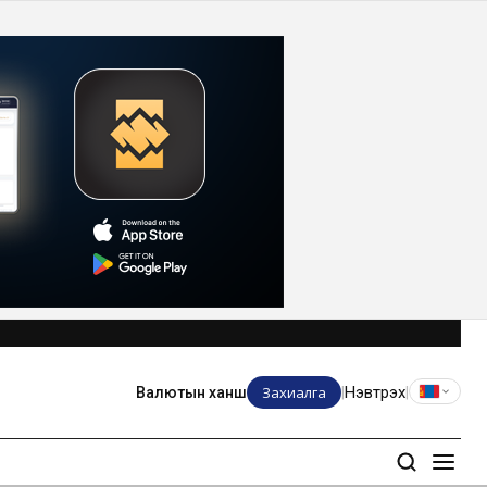
Захиалга
Нэвтрэх
Валютын ханш
|
|