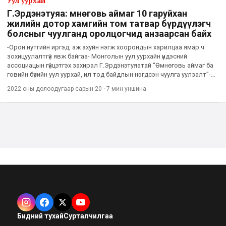
Уул уурхай
Г.Эрдэнэтуяа: Өмнөговь аймаг 10 гаруйхан
жилийн дотор хамгийн том татвар бүрдүүлэгч
болсныг чуулганд оролцогчид анзаарсан байх
-Орон нутгийн иргэд, аж ахуйн нэгж хоорондын харилцаа ямар ч
зохицуулалтгүй явж байгаа- Монголын уул уурхайн үндэсний
ассоциацын гүйцэтгэх захирал Г.Эрдэнэтуяатай “Өмнөговь аймаг ба
говийн бүсийн уул уурхай, ил тод байдлын нэгдсэн чуулга уулзалт”-
ын үр дүнгийн талаар ярилцлаа. Тэрбээр тус чуулганд у
2022 оны долоодугаар сарын 20
·
7 мин
уншина
Бидний тухай
Сурталчилгаа