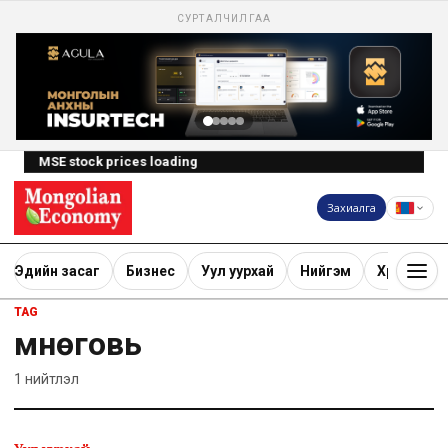
СУРТАЛЧИЛГАА
MSE stock prices loading
Захиалга
Эдийн засаг
Бизнес
Уул уурхай
Нийгэм
Хөрөнгө ору
TAG
Өмнөговь
1
нийтлэл