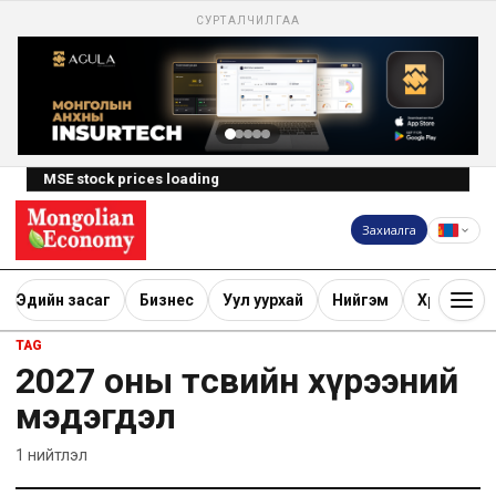
СУРТАЛЧИЛГАА
MSE stock prices loading
Захиалга
Эдийн засаг
Бизнес
Уул уурхай
Нийгэм
Хөрөнгө ору
TAG
2027 оны төсвийн хүрээний
мэдэгдэл
1
нийтлэл