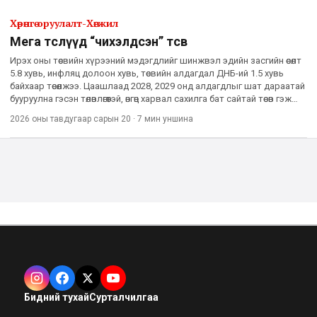
Хөрөнгө оруулалт-Хөгжил
Мега төслүүд “чихэлдсэн” төсөв
Ирэх оны төсвийн хүрээний мэдэгдлийг шинжвэл эдийн засгийн өсөлт
5.8 хувь, инфляц долоон хувь, төсвийн алдагдал ДНБ-ий 1.5 хувь
байхаар төсөөлжээ. Цаашлаад 2028, 2029 онд алдагдлыг шат дараатай
бууруулна гэсэн төлөвлөгөөтэй, өнгөц харвал сахилга бат сайтай төсөв гэж
хэлж болохоор. Гэхдээ 2027 оны тө
2026 оны тавдугаар сарын 20
·
7 мин
уншина
Бидний тухай
Сурталчилгаа