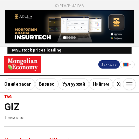
СУРТАЛЧИЛГАА
MSE stock prices loading
Захиалга
Эдийн засаг
Бизнес
Уул уурхай
Нийгэм
Хөрөнгө ору
TAG
GIZ
1
нийтлэл