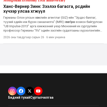
Mongolian Economy 15th anniversary
Ханс-Вернер Зинн: Зээлээ багасга, өөрсдийн
хүчээр улсаа хөгжүүл
Германы Олон улсын хөгжлийн агентлаг (GIZ)-ийн “Эрдэс баялаг,
түүхий эдийн иж бүрэн санаачилга” (IMRI) хөтөлбөрөөс зохион байгуулсан
“UB Impulse-2013” арга хэмжээний үеэр Мюнхений их сургуулийн
профессор Германы “Ifo” эдийн засгийн судалгааны хүрээлэнгийн
Ерөнхийлөгч Ханс-Вернер Зиннтэй ярилцлаа. Та
2026 оны тавдугаар сарын 26
·
6 мин
уншина
Бидний тухай
Сурталчилгаа