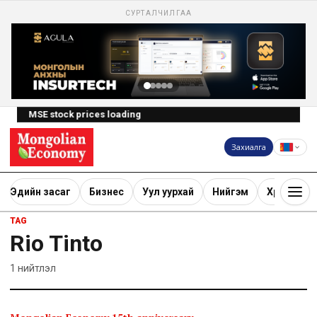
СУРТАЛЧИЛГАА
MSE stock prices loading
Захиалга
Эдийн засаг
Бизнес
Уул уурхай
Нийгэм
Хөрөнгө ору
TAG
Rio Tinto
1
нийтлэл