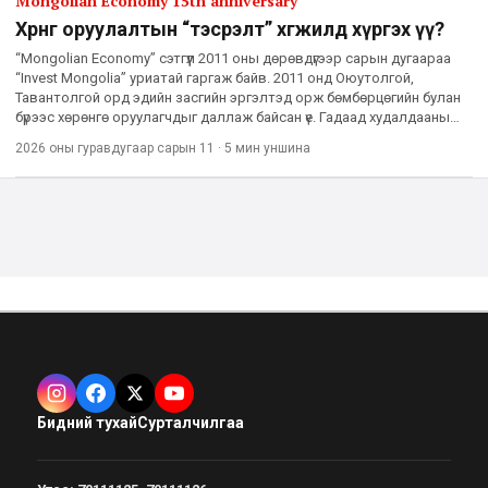
Mongolian Economy 15th anniversary
Хөрөнгө оруулалтын “тэсрэлт” хөгжилд хүргэх үү?
“Mongolian Economy” сэтгүүл 2011 оны дөрөвдүгээр сарын дугаараа
“Invest Mongolia” уриатай гаргаж байв. 2011 онд Оюутолгой,
Тавантолгой орд эдийн засгийн эргэлтэд орж бөмбөрцөгийн булан
бүрээс хөрөнгө оруулагчдыг даллаж байсан үе. Гадаад худалдааны
нийт эргэлт ДНБ-тэй тэнцэж, эдийн засгийн өсөлт 11 х
2026 оны гуравдугаар сарын 11
·
5 мин
уншина
Бидний тухай
Сурталчилгаа