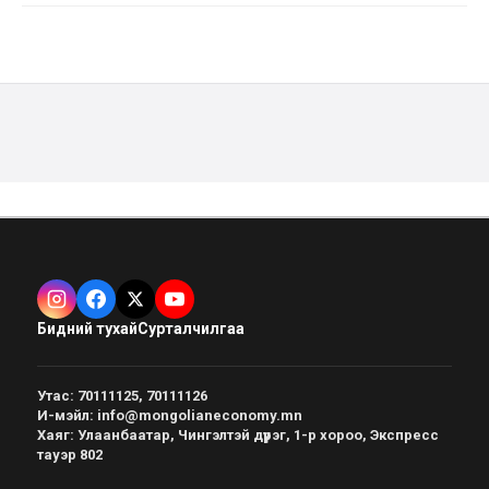
Бидний тухай
Сурталчилгаа
Утас
:
70111125, 70111126
И-мэйл
:
info@mongolianeconomy.mn
Хаяг
:
Улаанбаатар, Чингэлтэй дүүрэг, 1-р хороо, Экспресс
тауэр 802