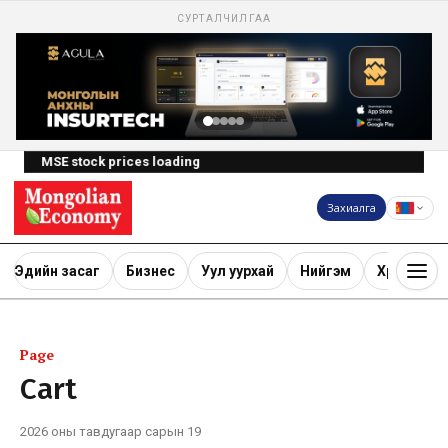
СУРТАЛЧИЛГАА
MSE stock prices loading
Захиалга
Эдийн засаг
Бизнес
Уул уурхай
Нийгэм
Хөрөнгө ору
Page
Cart
2026 оны тавдугаар сарын 19