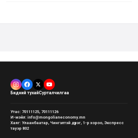
Бидний тухай
Сурталчилгаа
Утас
:
70111125, 70111126
И-мэйл
:
info@mongolianeconomy.mn
Хаяг
:
Улаанбаатар, Чингэлтэй дүүрэг, 1-р хороо, Экспресс
тауэр 802