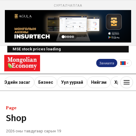
СУРТАЛЧИЛГАА
MSE stock prices loading
Захиалга
Эдийн засаг
Бизнес
Уул уурхай
Нийгэм
Хөрөнгө ору
Page
Shop
2026 оны тавдугаар сарын 19