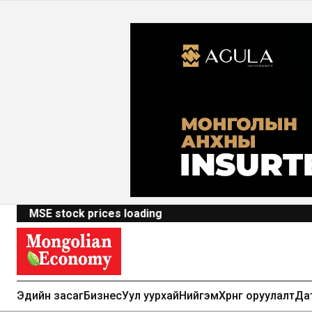
MSE stock prices loading
Эдийн засаг
Бизнес
Уул уурхай
Нийгэм
Хөрөнгө оруулалт
Да