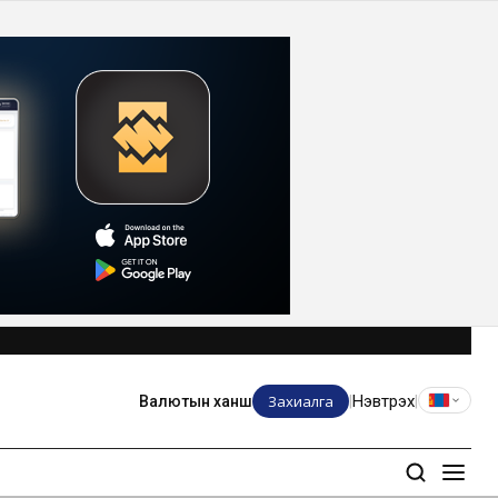
Захиалга
Нэвтрэх
Валютын ханш
|
|