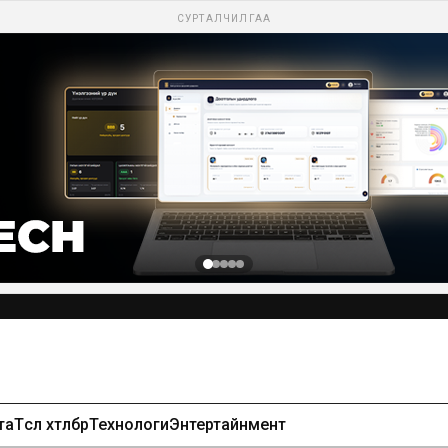
СУРТАЛЧИЛГАА
та
Төсөл хөтөлбөр
Технологи
Энтертайнмент