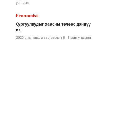
уншина
Economist
Сургуулиудыг хаасны төлөөс дэндүү
их
2020 оны тавдугаар сарын 8
·
1 мин
уншина