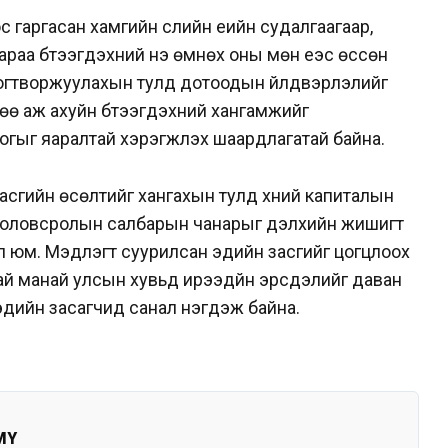
гаргасан хамгийн сүүлийн үеийн судалгаагаар,
аа бүтээгдэхүүний үнэ өмнөх оны мөн үеэс өссөн
йг тогтворжуулахын тулд дотоодын үйлдвэрлэлийг
өө аж ахуйн бүтээгдэхүүний хангамжийг
огыг яаралтай хэрэгжүүлэх шаардлагатай байна.
асгийн өсөлтийг хангахын тулд хүний капиталын
 боловсролын салбарын чанарыг дэлхийн жишигт
ал юм. Мэдлэгт суурилсан эдийн засгийг цогцлоох
ай манай улсын хувьд ирээдүйн эрсдэлийг даван
 эдийн засагчид санал нэгдэж байна.
MY