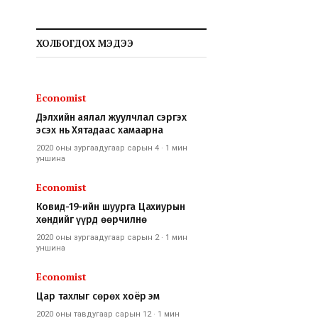
ХОЛБОГДОХ МЭДЭЭ
Economist
Дэлхийн аялал жуулчлал сэргэх
эсэх нь Хятадаас хамаарна
2020 оны зургаадугаар сарын 4
·
1 мин
уншина
Economist
Ковид-19-ийн шуурга Цахиурын
хөндийг үүрд өөрчилнө
2020 оны зургаадугаар сарын 2
·
1 мин
уншина
Economist
Цар тахлыг сөрөх хоёр эм
2020 оны тавдугаар сарын 12
·
1 мин