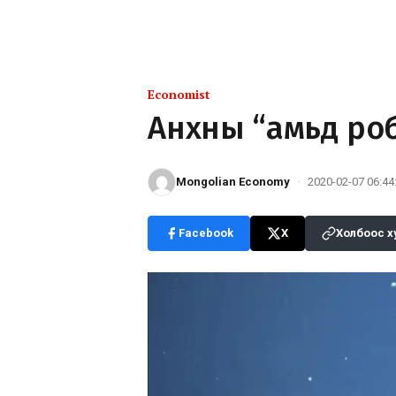
Economist
Анхны “амьд роб
Mongolian Economy
·
2020-02-07 06:44
Facebook
X
Холбоос х