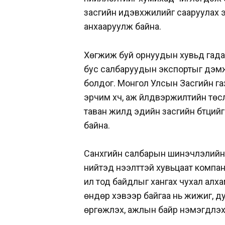
засгийн идэвхжилийг сааруулах 
анхааруулж байна.
Хөгжиж буй орнуудын хувьд гада
бус салбаруудын экспортыг дэмжи
болдог. Монгол Улсын Засгийн га
эрчим хүч, аж үйлдвэржилтийн төсл
таван жилд эдийн засгийн бүтцийг 
байна.
Санхүүгийн салбарын шинэчлэлий
нийтэд нээлттэй хувьцаат компан
ил тод байдлыг хангах чухал алхам
өндөр хэвээр байгаа нь жижиг, д
өргөжүүлэх, ажлын байр нэмэгдүүл