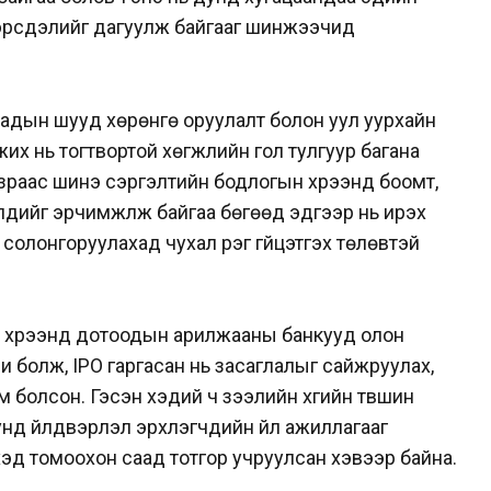
эрсдэлийг дагуулж байгааг шинжээчид
адын шууд хөрөнгө оруулалт болон уул уурхайн
х нь тогтвортой хөгжлийн гол тулгуур багана
зраас шинэ сэргэлтийн бодлогын хүрээнд боомт,
үүдийг эрчимжүүлж байгаа бөгөөд эдгээр нь ирэх
солонгоруулахад чухал үүрэг гүйцэтгэх төлөвтэй
н хүрээнд дотоодын арилжааны банкууд олон
и болж, IPO гаргасан нь засаглалыг сайжруулах,
 болсон. Гэсэн хэдий ч зээлийн хүүгийн түвшин
унд үйлдвэрлэл эрхлэгчдийн үйл ажиллагааг
эхэд томоохон саад тотгор учруулсан хэвээр байна.