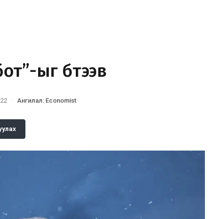
от”-ыг бүтээв
:22
·
Ангилал
:
Economist
уулах