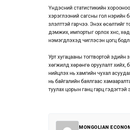
Үндэсний статистикийн хорооноос 
хэрэглээний сагсны гол нэрийн бар
үзүүлэлттэй гарчээ. Энэхүү өсөлти
дэмжих, импортыг орлох хүнс, хөд
нэмэгдүүлэхэд чиглэсэн цогц бодл
Урт хугацааны тогтвортой эдийн з
хөгжилд хөрөнгө оруулалт хийх,
нийцүүлэх нь хамгийн чухал асууд
нь байгалийн баялгаас хамааралт
туулах цорын ганц гарц гэдэгтэй
MONGOLIAN ECONO