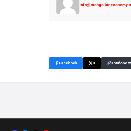
info@mongolianeconomy.
Facebook
X
Холбоос х