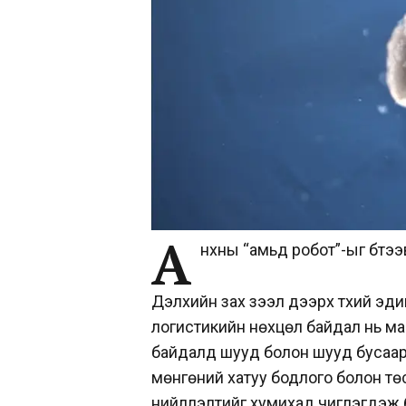
А
нхны “амьд робот”-ыг бүтээ
Дэлхийн зах зээл дээрх түүхий эд
логистикийн нөхцөл байдал нь м
байдалд шууд болон шууд бусаар н
мөнгөний хатуу бодлого болон тө
нийлүүлэлтийг хумихад чиглэгдэж