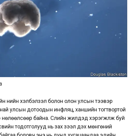
в
ийн үнийн хэлбэлзэл болон олон улсын тээвэр
анай улсын дотоодын инфляц, ханшийн тогтвортой
өлөөлсөөр байна. Сүүлийн жилүүдэд хэрэгжүүлж буй
свийн тодотголууд нь зах зээл дэх мөнгөний
 байгаа боловч энэ нь дунд хугацаандаа эдийн