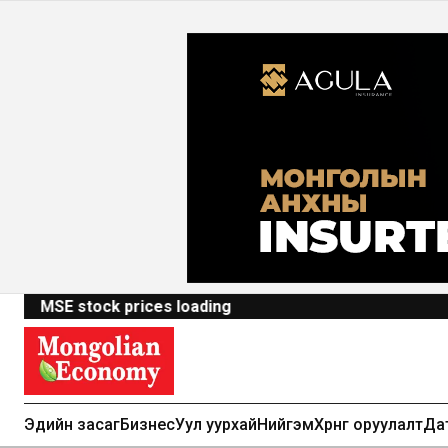
MSE stock prices loading
Эдийн засаг
Бизнес
Уул уурхай
Нийгэм
Хөрөнгө оруулалт
Да