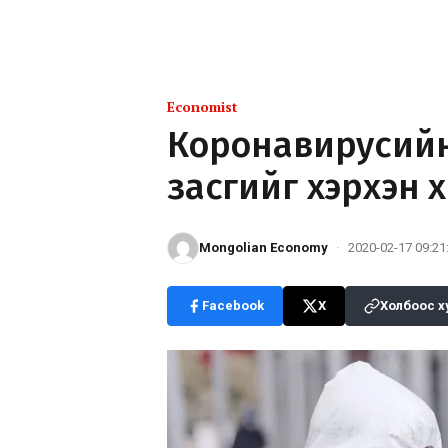
Economist
Коронавирусийн
засгийг хэрхэн 
Mongolian Economy
·
2020-02-17 09:21
Facebook
X
Холбоос х