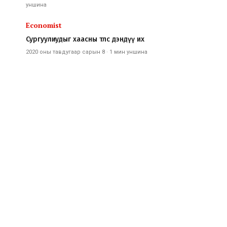
уншина
Economist
Сургуулиудыг хаасны төлөөс дэндүү их
2020 оны тавдугаар сарын 8
·
1 мин
уншина