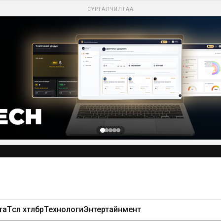
СУРТАЛЧИЛГАА
та
Төсөл хөтөлбөр
Технологи
Энтертайнмент