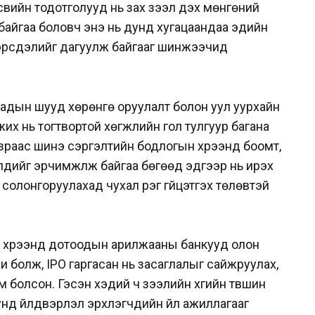
свийн тодотголууд нь зах зээл дэх мөнгөний
 байгаа боловч энэ нь дунд хугацаандаа эдийн
эрсдэлийг дагуулж байгааг шинжээчид
адын шууд хөрөнгө оруулалт болон уул уурхайн
х нь тогтвортой хөгжлийн гол тулгуур багана
зраас шинэ сэргэлтийн бодлогын хүрээнд боомт,
үүдийг эрчимжүүлж байгаа бөгөөд эдгээр нь ирэх
солонгоруулахад чухал үүрэг гүйцэтгэх төлөвтэй
н хүрээнд дотоодын арилжааны банкууд олон
и болж, IPO гаргасан нь засаглалыг сайжруулах,
 болсон. Гэсэн хэдий ч зээлийн хүүгийн түвшин
унд үйлдвэрлэл эрхлэгчдийн үйл ажиллагааг