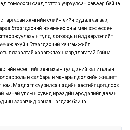
эхэд томоохон саад тотгор учруулсан хэвээр байна.
гаргасан хамгийн сүүлийн үеийн судалгаагаар,
аа бүтээгдэхүүний үнэ өмнөх оны мөн үеэс өссөн
йг тогтворжуулахын тулд дотоодын үйлдвэрлэлийг
өө аж ахуйн бүтээгдэхүүний хангамжийг
огыг яаралтай хэрэгжүүлэх шаардлагатай байна.
асгийн өсөлтийг хангахын тулд хүний капиталын
 боловсролын салбарын чанарыг дэлхийн жишигт
ал юм. Мэдлэгт суурилсан эдийн засгийг цогцлоох
ай манай улсын хувьд ирээдүйн эрсдэлийг даван
 эдийн засагчид санал нэгдэж байна.