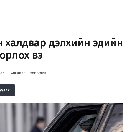
 халдвар дэлхийн эдийн
хорлох вэ
:35
·
Ангилал
:
Economist
уулах