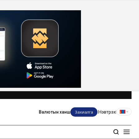
Захиалга
Нэвтрэх
Валютын ханш
|
|