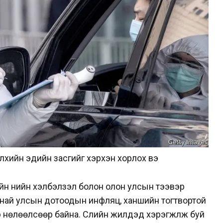
хийн эдийн засгийг хэрхэн хорлох вэ
ийн үнийн хэлбэлзэл болон олон улсын тээвэр
анай улсын дотоодын инфляц, ханшийн тогтвортой
өлөөлсөөр байна. Сүүлийн жилүүдэд хэрэгжүүлж буй