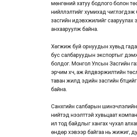
мөнгөний хатуу бодлого болон тө
нийлүүлэлтийг хумихад чиглэгдэж
засгийн идэвхжилийг сааруулах 
анхааруулж байна.
Хөгжиж буй орнуудын хувьд гада
бус салбаруудын экспортыг дэмжи
болдог. Монгол Улсын Засгийн га
эрчим хүч, аж үйлдвэржилтийн төсл
таван жилд эдийн засгийн бүтцийг 
байна.
Санхүүгийн салбарын шинэчлэлий
нийтэд нээлттэй хувьцаат компан
ил тод байдлыг хангах чухал алхам
өндөр хэвээр байгаа нь жижиг, д