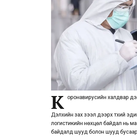
К
оронавирусийн халдвар дэл
Дэлхийн зах зээл дээрх түүхий эд
логистикийн нөхцөл байдал нь м
байдалд шууд болон шууд бусаар н