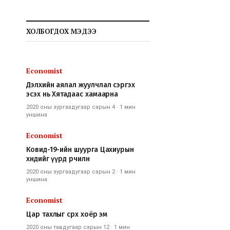
ХОЛБОГДОХ МЭДЭЭ
Economist
Дэлхийн аялал жуулчлал сэргэх
эсэх нь Хятадаас хамаарна
2020 оны зургаадугаар сарын 4
·
1 мин
уншина
Economist
Ковид-19-ийн шуурга Цахиурын
хөндийг үүрд өөрчилнө
2020 оны зургаадугаар сарын 2
·
1 мин
уншина
Economist
Цар тахлыг сөрөх хоёр эм
2020 оны тавдугаар сарын 12
·
1 мин