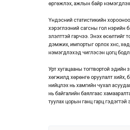
өргөжүүлэх, ажлын байр нэмэгдүүл
Үндэсний статистикийн хорооноос 
хэрэглээний сагсны гол нэрийн бар
үзүүлэлттэй гарчээ. Энэхүү өсөлти
дэмжих, импортыг орлох хүнс, хөд
нэмэгдүүлэхэд чиглэсэн цогц бодл
Урт хугацааны тогтвортой эдийн з
хөгжилд хөрөнгө оруулалт хийх,
нийцүүлэх нь хамгийн чухал асууд
нь байгалийн баялгаас хамааралт
туулах цорын ганц гарц гэдэгтэй