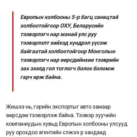
Европын холбооны 5-р багц санкцтай
холбоотойгоор ОХУ, Беларусийн
тээвэрлэгч нар манай улс руу
тээвэрлэлт хийхэд хүндрэл үүсэж
байгаатай холбоотойгоор Монголын
тээвэрлэгч нар өөрсдийнхөө тээврийн
зах зээлд гол тоглогч болох боломж
гарч ирж байна.
Жишээ нь, гэрийн экспортыг авто замаар
өөрсдөө тээвэрлэж байна. Тээвэр зуучийн
компаниудын хувьд Европын холбооны улсууд
руу орохдоо агентийн сүлжээ рүү хандаад