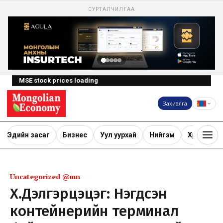
СУРТАЛЧИЛГАА
MSE stock prices loading
Захиалга
Эдийн засаг
Бизнес
Уул уурхай
Нийгэм
Хөрөнгө ору
Uncategorized @mn
Х.Дэлгэрцэцэг: Нэгдсэн
контейнерийн терминал