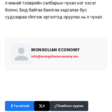
л манай тээврийн салбарын чухал нэг хэсэг
болно. Бид байгаа баялгаа хадгалах бус
судсаараа гүйлгэж эргэлтэд оруулах нь л чухал.
MONGOLIAN ECONOMY
info@mongolianeconomy.mn
Facebook
X
Холбоос хуулах