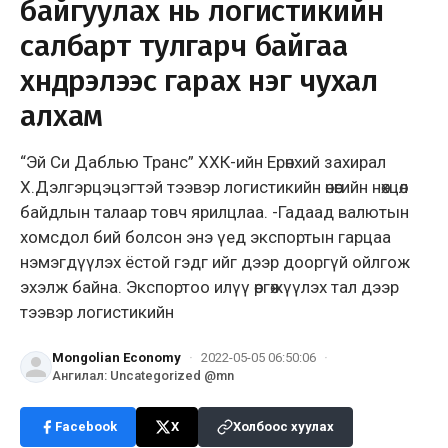
байгуулах нь логистикийн
салбарт тулгарч байгаа
хүндрэлээс гарах нэг чухал
алхам
“Эй Си Даблью Транс” ХХК-ийн Ерөнхий захирал
Х.Дэлгэрцэцэгтэй тээвэр логистикийн өнөөгийн нөхцөл
байдлын талаар товч ярилцлаа. -Гадаад валютын
хомсдол бий болсон энэ үед экспортын гарцаа
нэмэгдүүлэх ёстой гэдг ийг дээр дооргүй ойлгож
эхэлж байна. Экспортоо илүү өргөжүүлэх тал дээр
тээвэр логистикийн
Mongolian Economy
·
2022-05-05 06:50:06
·
Ангилал
:
Uncategorized @mn
Facebook
X
Холбоос хуулах