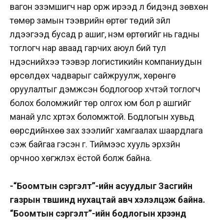
вагон эзэмшигч нар орж ирээд л бидэнд зөвхөн
төмөр замын тээврийн өртөг төдий зүйл
үлдээгээд бусад үр ашиг, нэмүү өртөгийг нь гадны
тоглогч нар аваад гарчих аюул бий тул
үндэснийхээ тээвэр логистикийн компаниудын
өрсөлдөх чадварыг сайжруулж, хөрөнгө
оруулалтыг дэмжсэн бодлогоор хүчтэй тоглогч
болох боломжийг төр олгох юм бол үр ашгийг
манай улс хүртэх боломжтой. Бодлогын хувьд
өөрсдийнхөө зах зээлийг хамгаалах шаардлага
үүсэж байгаа гэсэн үг. Тиймээс хууль эрхзүйн
орчноо хөгжүүлэх ёстой болж байна.
-“Боомтын сэргэлт”-ийн асуудлыг Засгийн
газрын түвшинд нухацтай авч хэлэлцэж байна.
“Боомтын сэргэлт”-ийн бодлогын хүрээнд