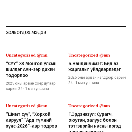
ХОЛБОГДОХ МЭДЭЭ
Uncategorized @mn
Uncategorized @mn
“СҮҮ” ХК Монгол Улсын
Б.Нандинчимэг: Бид аз
шилдэг ААН-ээр дахин
жаргалыг үйлдвэрлэдэг
тодорлоо
2025 оны арван нэгдүгээр сарын
24
·
1 мин
уншина
2025 оны арван хоёрдугаар
сарын 24
·
1 мин
уншина
Uncategorized @mn
Uncategorized @mn
“Шимт сүү”, “Хорхой
Г.Эрдэнэзул: Сурагч,
ааруул” “Ард түмний
оюутан, залуус болон
хүнс-2026”-аар тодров
тэтгэврийн насны иргэд
цагаар ажиллах