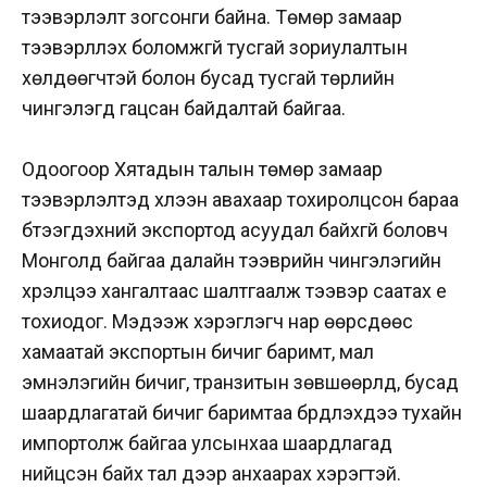
тээвэрлэлт зогсонги байна. Төмөр замаар
тээвэрлүүлэх боломжгүй тусгай зориулалтын
хөлдөөгчтэй болон бусад тусгай төрлийн
чингэлэгүүд гацсан байдалтай байгаа.
Одоогоор Хятадын талын төмөр замаар
тээвэрлэлтэд хүлээн авахаар тохиролцсон бараа
бүтээгдэхүүний экспортод асуудал байхгүй боловч
Монголд байгаа далайн тээврийн чингэлэгийн
хүрэлцээ хангалтаас шалтгаалж тээвэр саатах үе
тохиодог. Мэдээж хэрэглэгч нар өөрсдөөс
хамаатай экспортын бичиг баримт, мал
эмнэлэгийн бичиг, транзитын зөвшөөрлүүд, бусад
шаардлагатай бичиг баримтаа бүрдүүлэхдээ тухайн
импортолж байгаа улсынхаа шаардлагад
нийцсэн байх тал дээр анхаарах хэрэгтэй.