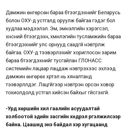
Дамжин өнгөрсөн бараа бүтээгдэхүүнийг Беларусь
болон ОХУ-д устгалд оруулж байгаа гэдэг бол
худлаа мэдээлэл. Эм, эмнэлгийн хэрэгсэл,
хүнсний бүтээгдэхүүн, хүмүүнлэгийн тусламжийн бараа
бүтээгдэхүүнийг улс орнууд саадгүй нэвтрүүлж
байгаа. ОХУ-д тээвэрлэхийг хориглосон зарим
бараа бүтээгдэхүүнийг тусгайлан ГЛОНАСС
системийн лацаар лацдаж нэвтрэхээс эхлээд
дамжин өнгөрөх хүртэл нь хяналтанд
тээвэрлүүлдэг. Лацгүйгээр нэвтрэн орсон ховор
тохиолдолд устгал хийсэн байхыг үгүйсгэхгүй.
-Урд хөршийн хил гаалийн асуудалтай
холбоотой эдийн засгийн хүндрэл үргэлжилсээр
байна. Цаашид энэ байдал хэр хугацаанд