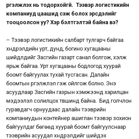
үргэлжлэх нь тодорхойгүй. Тээвэр логистикийн
компаниуд цаашид үүсэж болох эрсдэлийг
тооцоолсон уу? Хэр бэлтгэлтэй байна вэ?
– Тээвэр логистикийн салбарт тулгарч байгаа
хүндрэлүүдийн урт, дунд, богино хугацааны
шийдлүүдийг Засгийн газарт санал болгож, хэлж
ярьж байгаа. Урт хугацааны бодлогод хуурай
боомт байгуулах тухай тусгасан. Далайн
боомтын үргэлжлэл гэж ойлгож болно. Энэ
асуудлаар Засгийн газрын хэмжээнд харилцан
мэдээлэл солилцох түвшинд байна. Бид голчлон
гуравдагч орнуудаас далайн тээврийн
компаниудын контейнер ашиглан тээвэр зохион
байгуулдаг бөгөөд хуурай боомт байгуулснаар
тээврийн асуудал хүндрэлүүдийг шийдэх