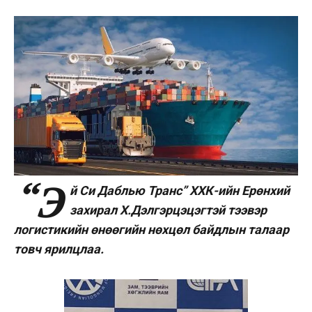
“Э
й Си Даблью Транс” ХХК-ийн Ерөнхий
захирал Х.Дэлгэрцэцэгтэй тээвэр
логистикийн өнөөгийн нөхцөл байдлын талаар
товч ярилцлаа.