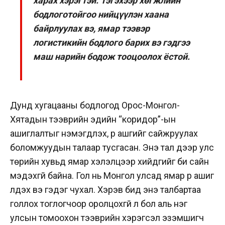
харах хэрэгтэй. Тэгэхээр хөгжлийн
бодлоготойгоо нийцүүлэн хаана
байрлуулах вэ, ямар тээвэр
логистикийн бодлого барих вэ гэдгээ
маш нарийн бодож тооцоолох ёстой.
Дунд хугацааны бодлогод Орос-Монгол-
Хятадын тээврийн эдийн “коридор”-ын
ашиглалтыг нэмэгдүүлэх, үр ашгийг сайжруулах
боломжуудын талаар тусгасан. Энэ тал дээр улс
төрийн хувьд ямар хэлэлцээр хийдгийг би сайн
мэдэхгүй байна. Гол нь Монгол улсад ямар үр ашиг
үлдэх вэ гэдэг чухал. Хэрэв бид энэ талбартаа
голлох тоглогчоор оролцохгүй л бол аль нэг
улсын томоохон тээврийн хэрэгсэл эзэмшигч