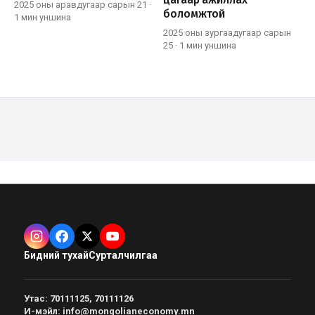
2025 оны аравдугаар сарын 21
·
боломжтой
1 мин
уншина
2025 оны зургаадугаар сарын
25
·
1 мин
уншина
Бидний тухай
Сурталчилгаа
Утас
:
70111125, 70111126
И-мэйл
:
info@mongolianeconomy.mn