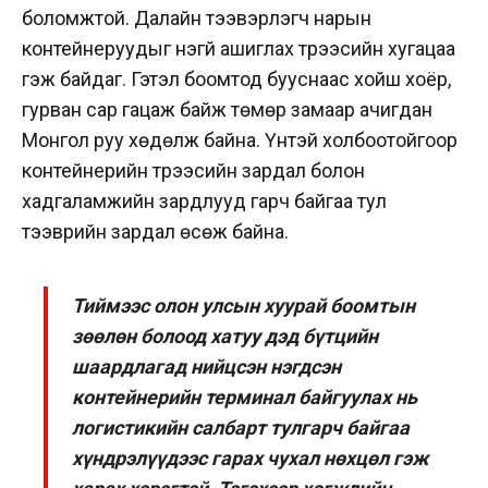
боломжтой. Далайн тээвэрлэгч нарын
контейнеруудыг үнэгүй ашиглах түрээсийн хугацаа
гэж байдаг. Гэтэл боомтод бууснаас хойш хоёр,
гурван сар гацаж байж төмөр замаар ачигдан
Монгол руу хөдөлж байна. Үүнтэй холбоотойгоор
контейнерийн түрээсийн зардал болон
хадгаламжийн зардлууд гарч байгаа тул
тээврийн зардал өсөж байна.
Тиймээс олон улсын хуурай боомтын
зөөлөн болоод хатуу дэд бүтцийн
шаардлагад нийцсэн нэгдсэн
контейнерийн терминал байгуулах нь
логистикийн салбарт тулгарч байгаа
хүндрэлүүдээс гарах чухал нөхцөл гэж