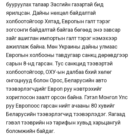
бууруулах талаар Засгийн газартай бид
ярилцсан. Дайны нөхцөл байдалтай
холбоотойгоор Хятад, Европын галт тэрэг
зогсонги байдалтай байгаа бөгөөд энэ завсар
зайг ашиглан импортын галт тэрэг нэмэхээр
ажиллаж байна. Мөн Украины дайны улмаас
Европын холбооны тавдугаар санкц дөрөвдүгээр
сарын 8-нд гарсан. Тус санкцид тээвэртэй
холбоотойгоор, ОХУ-ын далбаа бүхий хөлөг
онгоцнууд болон Орос, Беларусийн авто
тээвэрлэгчдийг Европ руу нэвтрэхийг
хориглосон заалт орсон байна. Гэтэл Монгол Улс
руу Европоос гарсан нийт ачааны 80 хувийг
Беларусийн тээвэрлэгчид тээвэрлэдэг. Яагаад
гэвэл тээврийн үнэ тарифын хувьд харьцангуй
боломжийн байдаг.