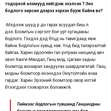
тодорхой алхмууд хийгдэж эхэлсэн үү? Энэ
бодлого хөрсөн дээрээ хэрхэн бууж байна вэ?
-Мэдээж шууд үр дүн гарах асуудал биш л
дээ. Боомтын сэргэлт бол урт хугацааны
бодлого. Гэхдээ дэд бүтцүүд нь тавигдаад явж
байна. Бодлогын хувьд зөв. Үүнд бид талархалтай
байгаа. Харин одоогийн гал унтраах нөхцөлд авч
үзвэл Ханги-Мандал, Ганц мод, Цагаан хадны
боомтод анхаарал хандуулах шаардлагатай. Ганц
модны боомтоор ихэнхдээ Оюутолгойн ачаа
гардаг. Харин Эрээний боомтоор овор ихтэй
бүтээгдэхүүн тээвэрлэх боломжгүй.
Тиймээс бодлогын түвшинд Ганцмодны
боомтыг төгөлдөржүүлэх юм бол