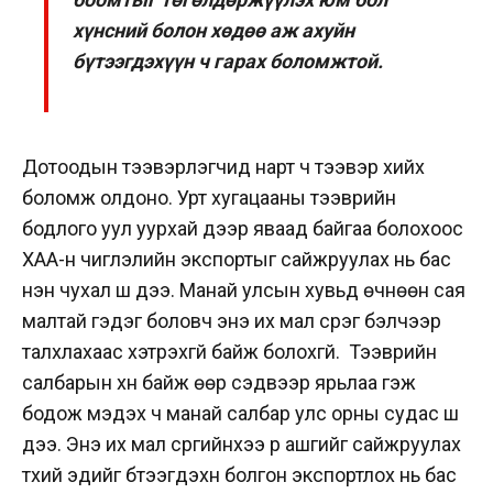
хүнсний болон хөдөө аж ахуйн
бүтээгдэхүүн ч гарах боломжтой.
Дотоодын тээвэрлэгчид нарт ч тээвэр хийх
боломж олдоно. Урт хугацааны тээврийн
бодлого уул уурхай дээр яваад байгаа болохоос
ХАА-н чиглэлийн экспортыг сайжруулах нь бас
нэн чухал шүү дээ. Манай улсын хувьд өчнөөн сая
малтай гэдэг боловч энэ их мал сүрэг бэлчээр
талхлахаас хэтрэхгүй байж болохгүй. Тээврийн
салбарын хүн байж өөр сэдвээр ярьлаа гэж
бодож мэдэх ч манай салбар улс орны судас шүү
дээ. Энэ их мал сүргийнхээ үр ашгийг сайжруулах
түүхий эдийг бүтээгдэхүүн болгон экспортлох нь бас