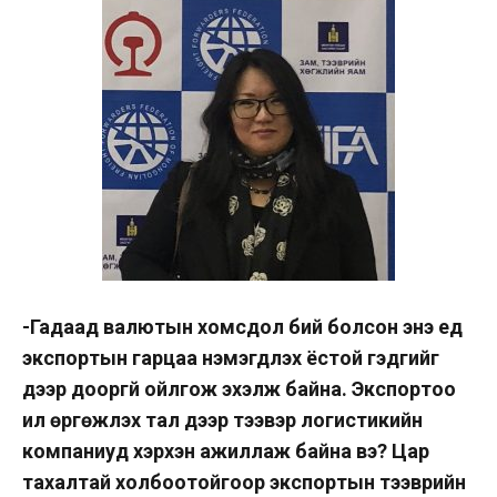
-Гадаад валютын хомсдол бий болсон энэ үед
экспортын гарцаа нэмэгдүүлэх ёстой гэдг
ийг
дээр дооргүй ойлгож эхэлж байна. Экспортоо
илүү өргөжүүлэх тал дээр тээвэр логистикийн
компаниуд хэрхэн ажиллаж байна вэ? Цар
тахалтай холбоотойгоор экспортын тээврийн