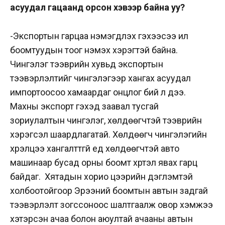
асуудал гацаанд орсон хэвээр байна уу?
-Экспортын гарцаа нэмэгдүүлэх гэхээсээ илүү
боомтуудын тоог нэмэх хэрэгтэй байна.
Чингэлэг тээврийн хувьд экспортын
тээвэрлэлтийг чингэлэгээр хангах асуудал
импортоосоо хамаардаг онцлог бий л дээ.
Махны экспорт гэхэд заавал тусгай
зориулалтын чингэлэг, хөлдөөгчтэй тээврийн
хэрэгсэл шаардлагатай. Хөлдөөгч чингэлэгийн
хүрэлцээ хангалттгүй үед хөлдөөгчтэй авто
машинаар бусад орны боомт хүртэл явах гарц
байдаг. Хятадын хорио цээрийн дэглэмтэй
холбоотойгоор Эрээний боомтын автын задгай
тээвэрлэлт зогссоноос шалтгаалж овор хэмжээ
хэтэрсэн ачаа болон аюултай ачааны автын