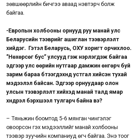
зөвшөөрлийн бичгээ аваад нэвтэрч болж
байгаа.
-Европын холбооны орнууд руу манай улс
Беларусийн тээврийг ашиглан тээвэрлэлт
хийдэг. Гэтэл Беларусь, ОХУ хоригт орчихлоо.
“Нөхөрсөг бус” улсууд гэж нэрлэгдэж байгаа
эдгээр улс өөрийн нутгаар дамжин өнгөрч буй
зарим бараа бүтээгдэхүүнд устгал хийсэн тухай
мэдээлэл байсан. Эдгээр орнуудаар олон
улсын тээвэрлэлт хийхэд манай талд ямар
хүндрэл бэрхшээл тулгарч байна вэ?
– Тяньжин боомтод 5-6 мянган чингэлэг
овоорсон гэх мэдээллийг манай холбооны
тээвэр зуучийн компаниуд өгч байгаа. Энэ тоог