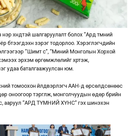
 нэр хүндтэй шалгаруулалт болох “Ард түмний
хоёр бүтээгдэхүүн зэрэг тодорлоо. Хэрэглэгчдийн
лгээгээр “Шимт сүү”, “Миний Монголын Хорхой
” хэмээх эрхэм өргөмжлөлийг хүртэж,
эг удаа баталгаажуулсан юм.
ний томоохон үйлдвэрлэгч ААН-үүд өрсөлдсөнөөс
 өндөр оноогоор тэргүүлж, монголчуудын өдөр бүрийн
сүү, ааруул “АРД ТҮМНИЙ ХҮНС” гэх шинэхэн