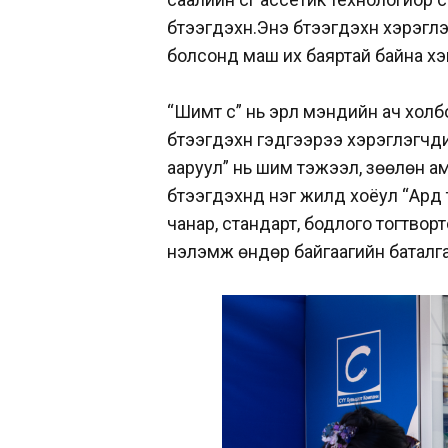
бүтээгдэхүүн.Энэ бүтээгдэхүүн хэрэ
болсонд маш их баяртай байна х
“Шимт сүү” нь эрүүл мэндийн ач хо
бүтээгдэхүүн гэдгээрээ хэрэглэг
ааруул” нь шим тэжээл, зөөлөн ам
бүтээгдэхүүнүүд нэг жилд хоёул “Ар
чанар, стандарт, бодлого тогтвор
үнэлэмж өндөр байгаагийн баталг