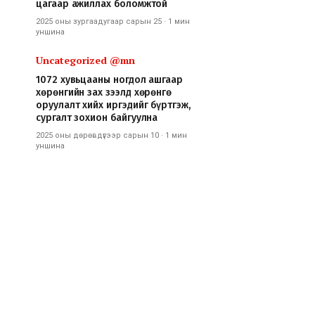
цагаар ажиллах боломжтой
2025 оны зургаадугаар сарын 25
·
1 мин
уншина
Uncategorized @mn
1072 хувьцааны ногдол ашгаар
хөрөнгийн зах зээлд хөрөнгө
оруулалт хийх иргэдийг бүртгэж,
сургалт зохион байгуулна
2025 оны дөрөвдүгээр сарын 10
·
1 мин
уншина