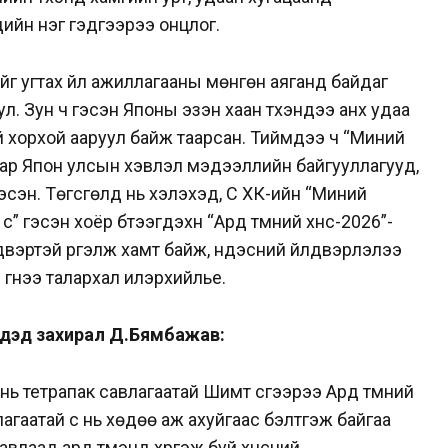
үдийн нэг гэдгээрээ онцлог.
йг угтах үйл ажиллагааны мөнгөн аяганд байдаг
ул. Зун ч гэсэн Японы эзэн хаан түүхэндээ анх удаа
 хорхой ааруул байж таарсан. Тиймдээ ч “Миний
ар Япон улсын хэвлэл мэдээллийн байгууллагууд,
тгэсэн. Төгсгөлд нь хэлэхэд, Сүү ХК-ийн “Миний
” гэсэн хоёр бүтээгдэхүүн “Ард түмний хүнс-2026”-
двэртэй үргэлж хамт байж, үндэсний үйлдвэрлэлээ
гүнээ талархал илэрхийлье.
н дэд захирал Д.Бямбажав:
 нь тетрапак савлагаатай Шимт сүүгээрээ Ард түмний
агаатай сүү нь хөдөө аж ахуйгаас бэлтгэж байгаа
савлаад ард түмэнд хүргэж буй хүнсний