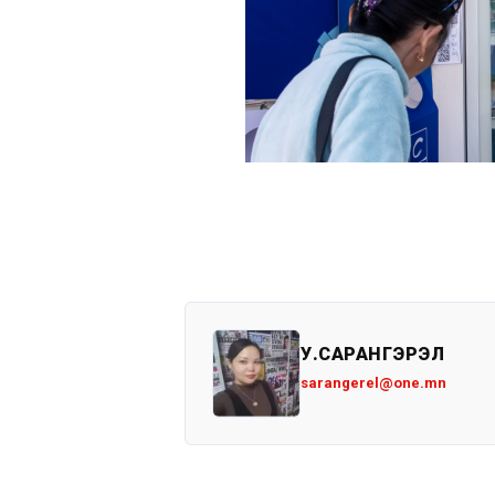
У.САРАНГЭРЭЛ
sarangerel@one.mn