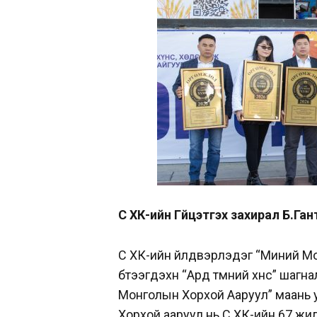
Сүү ХК-ийн Гүйцэтгэх захирал Б.Ган
Сүү ХК-ийн үйлдвэрлэдэг “Миний Мон
бүтээгдэхүүн “Ард түмний хүнс” ша
Монголын Хорхой Ааруул” маань у
Хорхой ааруул нь Сүү ХК-ийн 67 жи