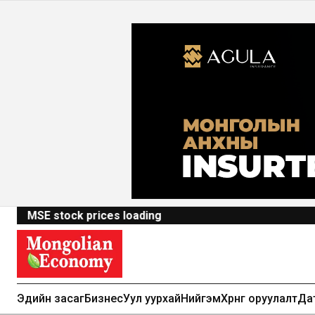
MSE stock prices loading
Эдийн засаг
Бизнес
Уул уурхай
Нийгэм
Хөрөнгө оруулалт
Да