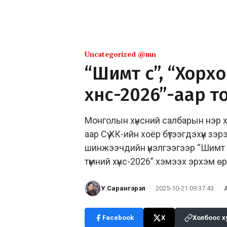
Uncategorized @mn
“Шимт сүү”, “Хорх
хүнс-2026”-аар т
Монголын хүнсний салбарын нэр хү
аар Сүү ХК-ийн хоёр бүтээгдэхүүн 
шинжээчдийн үнэлгээгээр “Шимт с
түмний хүнс-2026” хэмээх эрхэм ө
У.Сарангэрэл
·
2025-10-21 09:37:43
·
Facebook
X
Холбоос х