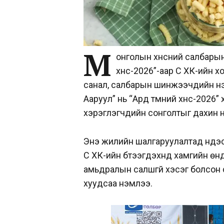
М
онголын хүнсний салбарын
хүнс-2026”-аар Сүү ХК-ийн 
санал, салбарын шинжээчдийн үнэ
Ааруул” нь “Ард түмний хүнс-2026
хэрэглэгчдийн сонголтыг дахин н
Энэ жилийн шалгаруулалтад үндэс
Сүү ХК-ийн бүтээгдэхүүнүүд хамгийн
амьдралын салшгүй хэсэг болсон 
хуудсаа нэмлээ.