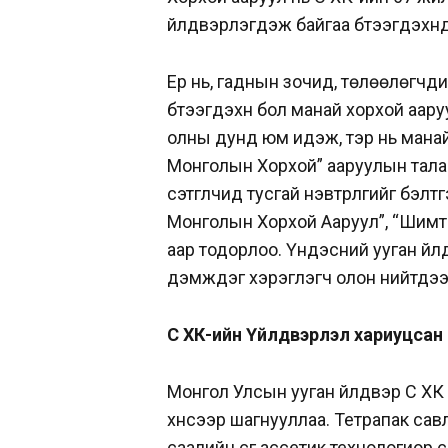
үйлдвэрлэгдэж байгаа бүтээгдэхүүнү
Ер нь, гаднын зочид, төлөөлөгчди
бүтээгдэхүүн бол манай хорхой аару
олны дунд юм идэж, тэр нь манай
Монголын Хорхой” ааруулын тала
сэтгүүлчид тусгай нэвтрүүлгийг бэл
Монголын Хорхой Ааруул”, “Шимт сүү
аар тодорлоо. Үндэсний ууган үйл
дэмждэг хэрэглэгч олон нийтдээ 
Сүү ХК-ийн Үйлдвэрлэл хариуцса
Монгол Улсын ууган үйлдвэр Сүү ХК
хүнсээр шагнууллаа. Тетрапак савл
саалийн сүүг ассетик технологиор 