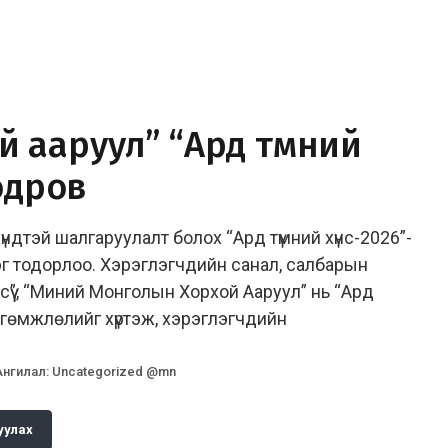
ой ааруул” “Ард түмний
одров
ндтэй шалгаруулалт болох “Ард түмний хүнс-2026”-
зэрэг тодорлоо. Хэрэглэгчдийн санал, салбарын
үү”, “Миний Монголын Хорхой Ааруул” нь “Ард
ргөмжлөлийг хүртэж, хэрэглэгчдийн
Ангилал
:
Uncategorized @mn
уулах