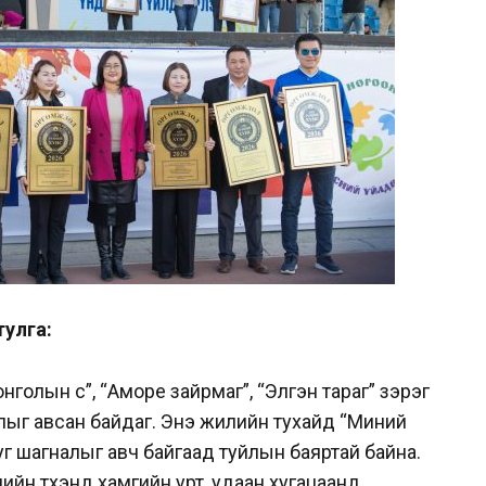
тулга:
голын сүү”, “Аморе зайрмаг”, “Элгэн тараг” зэрэг
гналыг авсан байдаг. Энэ жилийн тухайд “Миний
г шагналыг авч байгаад туйлын баяртай байна.
лийн түүхэнд хамгийн урт, удаан хугацаанд