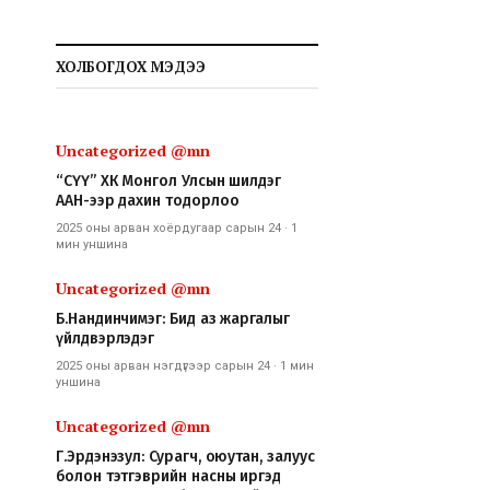
ХОЛБОГДОХ МЭДЭЭ
Uncategorized @mn
“СҮҮ” ХК Монгол Улсын шилдэг
ААН-ээр дахин тодорлоо
2025 оны арван хоёрдугаар сарын 24
·
1
мин
уншина
Uncategorized @mn
Б.Нандинчимэг: Бид аз жаргалыг
үйлдвэрлэдэг
2025 оны арван нэгдүгээр сарын 24
·
1 мин
уншина
Uncategorized @mn
Г.Эрдэнэзул: Сурагч, оюутан, залуус
болон тэтгэврийн насны иргэд