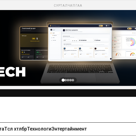
СУРТАЛЧИЛГАА
та
Төсөл хөтөлбөр
Технологи
Энтертайнмент