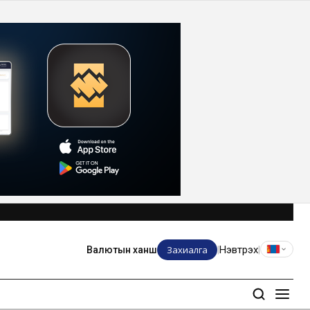
Захиалга
Нэвтрэх
Валютын ханш
|
|