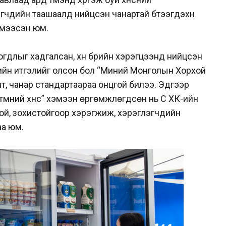
глэгчдийн таашаалд нийцсэн чанартай бүтээгдэхүүн
эмээсэн юм.
лбогдлыг хадгалсан, хүн бүрийн хэрэгцээнд нийцсэн
чдийн итгэлийг олсон бол “Миний Монголын Хорхой
т, чанар стандартаараа онцгой билээ. Эдгээр
д түмний хүнс” хэмээн өргөмжлөгдсөн нь Сүү ХК-ийн
той, зохистойгоор хэрэгжиж, хэрэглэгчдийн
аа юм.