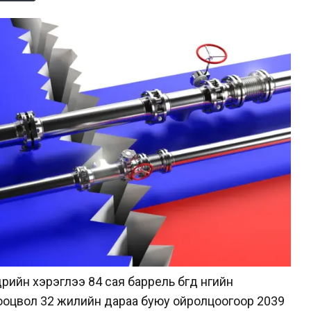
йн хэрэглээ 84 сая баррель бөгөөд өнөөгийн
ооцвол 32 жилийн дараа буюу ойролцоогоор 2039