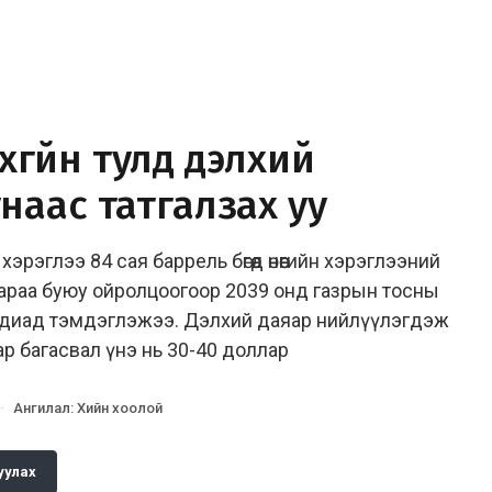
эхгүйн тулд дэлхий
аас татгалзах уу
рэглээ 84 сая баррель бөгөөд өнөөгийн хэрэглээний
араа буюу ойролцоогоор 2039 онд газрын тосны
педиад тэмдэглэжээ. Дэлхий даяар нийлүүлэгдэж
аар багасвал үнэ нь 30-40 доллар
·
Ангилал
:
Хийн хоолой
уулах