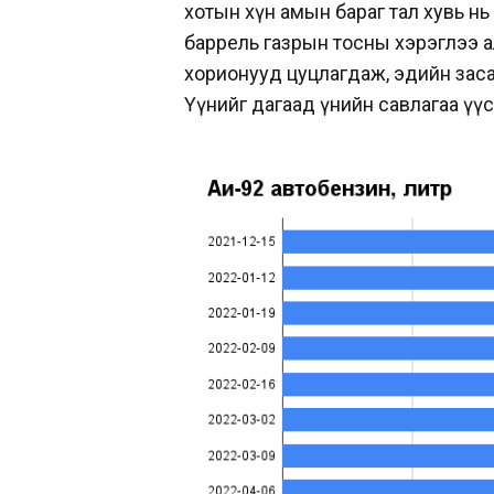
хотын хүн амын бараг тал хувь нь
баррель газрын тосны хэрэглээ ал
хорионууд цуцлагдаж, эдийн заса
Үүнийг дагаад үнийн савлагаа үү