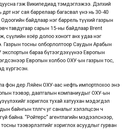
ж дуусна гэж Википедиад тэмдэглэжээ. Дэлхий
өдөрт нэг сая баррелаар багасвал үнэ нь 30-40
г. Одоогийн байдлаар нэг баррель түүхий газрын
Гэвч тавдугаар сарын 15-ны байдлаар Brent
өж, сүүлийн хоёр долоо хоногт анх удаа нэг
ээ. Газрын тосны олборлолтоор Саудын Арабын
У экспортын бараа бүтээгдэхүүнээ Европын
эгдсэнээр Европын холбоо ОХУ-ын газрын тос,
д хүргэсэн.
а фон дер Ляйен ОХУ-аас нефть импортлохоо энэ
вропын тээвэр, даатгалын компаниудыг ОХУ-ын
үзүүлэхийг хориглох тухай хатуухан мэдэгдэл
н байнгын төлөөлөгч уг саналыг хэлэлцсэн ч
үй байна. “Ройтерс” агентлагийн мэдээлснээр,
ын тосны тээвэрлэлтийг хориглох асуудлыг гурван