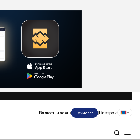
Захиалга
Нэвтрэх
Валютын ханш
|
|