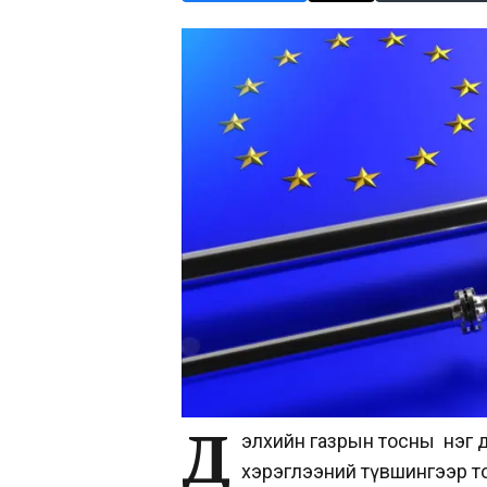
Д
элхийн газрын тосны нэг өдри
хэрэглээний түвшингээр т