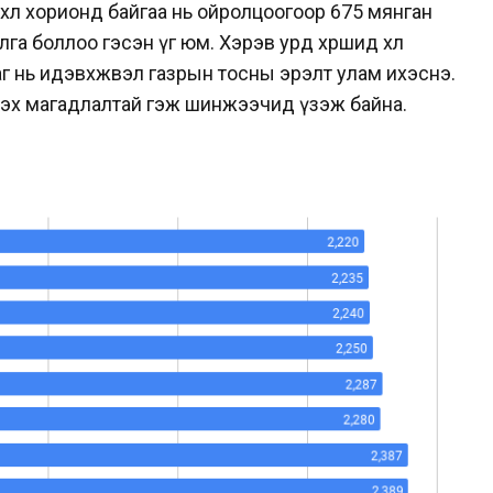
 хөл хорионд байгаа нь ойролцоогоор 675 мянган
га боллоо гэсэн үг юм. Хэрэв урд хөршид хөл
г нь идэвхжвэл газрын тосны эрэлт улам ихэснэ.
сэх магадлалтай гэж шинжээчид үзэж байна.