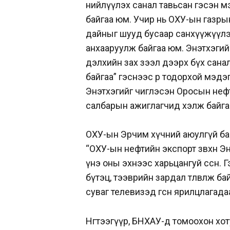
нийлүүлэх санал тавьсан гэсэн мэ
байгаа юм. Учир нь ОХУ-ын газры
дайныг шууд бусаар санхүүжүүлэ
анхааруулж байгаа юм. Энэтхэгийн
дэлхийн зах зээл дээрх бүх сана
байгаа” гэснээс өөр тодорхой мэд
Энэтхэгийг чиглэсэн Оросын неф
салбарын ажиглагчид хэлж байг
ОХУ-ын Эрчим хүчний аюулгүй ба
“ОХУ-ын нефтийн экспорт зөвхөн Э
үнэ оны эхнээс харьцангуй өссөн.
бүтэц, тээврийн зардал төлөвлөж б
суваг телевизэд өгсөн ярилцлагад
Нөгөөтээгүүр, БНХАУ-д томоохон х