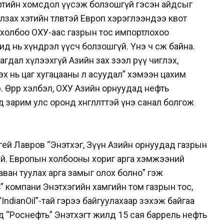
фтийн хомсдол үүсэж болзошгүй гэсэн айдсыг
лзах хэтийн төлөвтэй Европ хэрэглээндээ квот
 холбоо ОХУ-аас газрын тос импортлохоо
 нь хүндрэл үүсч болзошгүй. Үнэ ч өсөж байна.
дагдал хүлээхгүй Азийн зах зээл рүү чиглэх,
х нь цаг хугацааны л асуудал” хэмээн цахим
Өөрөөр хэлбэл, ОХУ Азийн орнуудад нефть
д зарим улс оронд хөнгөлөлттэй үнэ санал болгож
ей Лавров “Энэтхэг, Зүүн Азийн орнуудад газрын
й. Европын холбооны хориг арга хэмжээний
ван туулах арга замыг олох болно” гэж
” компани Энэтхэгийн хамгийн том газрын тос,
IndianOil”-тай гэрээ байгуулахаар зэхэж байгаа
 “Роснефть” Энэтхэгт жилд 15 сая баррель нефть