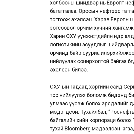
холбооны шийдвэр нь Европт не
бататгалаа. Оросын нефтээс татга
тогтоож эхэлсэн. Хэрэв Европын
зогсоовол эрчим хүчний хангамжид
Харин ОХУ үүнээстөдийлөн өндөр ал
логистикийн асуудлыг шийдвэрлэ
орчинд байр сууриа илэрхийлжээ. 
нийлүүлэх сонирхолтой байгаа бөгөө
эхэлсэн билээ.
ОХУ-ын Гадаад хэргийн сайд Серг
тос нийлүүлэх боломж бидэнд би
улмаас үүсэж болох эрсдэлийг да
мэдэгдсэн. Тухайлбал, “Роснефть
байгалийн хийн корпораци болох “
тухай Bloomberg мэдээлсэн агаад