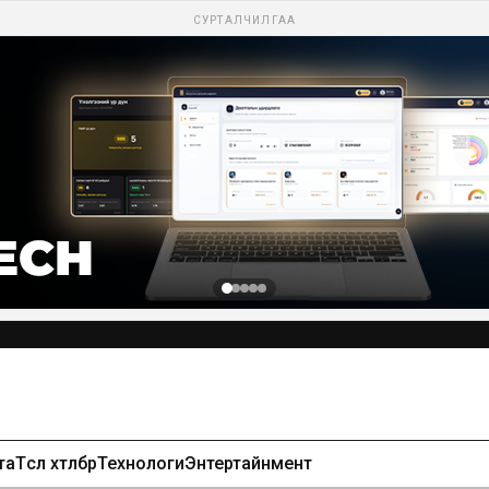
СУРТАЛЧИЛГАА
та
Төсөл хөтөлбөр
Технологи
Энтертайнмент