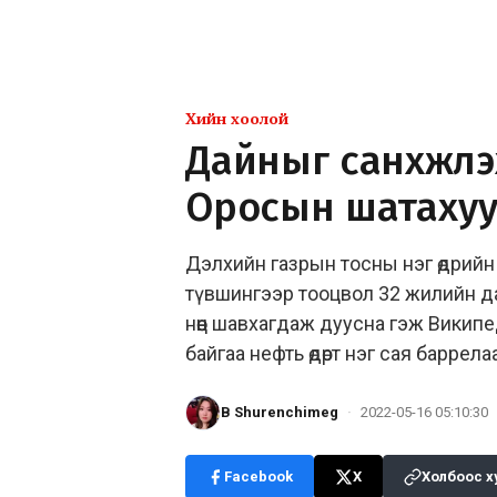
Хийн хоолой
Дайныг санхүүжүүл
Оросын шатахуун
Дэлхийн газрын тосны нэг өдрийн хэ
түвшингээр тооцвол 32 жилийн д
нөөц шавхагдаж дуусна гэж Вики
байгаа нефть өдөрт нэг сая баррел
B Shurenchimeg
·
2022-05-16 05:10:30
Facebook
X
Холбоос х