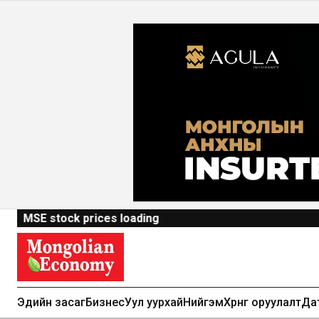
MSE stock prices loading
Эдийн засаг
Бизнес
Уул уурхай
Нийгэм
Хөрөнгө оруулалт
Да