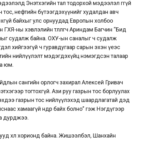
дээлэлд Энэтхэгийн тал тодорхой мэдээлэл өгөөгүй
н тос, нефтийн бүтээгдэхүүнийг худалдан авч
хгүй байхыг улс орнуудад Европын холбоо
 ГХЯ-ны хэвлэлийн төлөөлөгч Ариндам Багчин “Бид
лыг судалж байна. ОХУ-ын саналыг ч судалж
эгдэл хийгээгүй ч гуравдугаар сарын эхэн үеэс
тийн нийлүүлэлт мэдэгдэхүйц нэмэгдсэн талаар
аа юм.
йдлын сангийн орлогч захирал Алексей Гривач
нэтхэгээр тогтохгүй. Ази руу газрын тос борлуулах
 Гэхдээ газрын тос нийлүүлэхэд шаардлагатай дэд
айснаас хамаагүй өндөр байх болно” гэж Нэгдүгээр
аа дурджээ.
отууд хөл хорионд байна. Жишээлбэл, Шанхайн