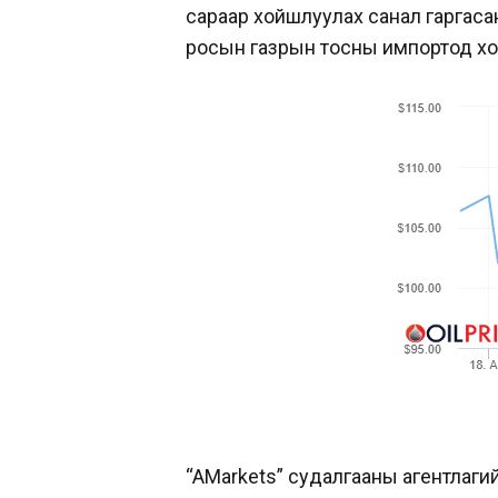
сараар хойшлуулах санал гаргасан 
росын газрын тосны импортод хо
“AMarkets” судалгааны агентлаги