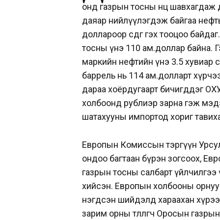
онд газрын тосны нөөц шавхагда
даяар нийлүүлэгдэж байгаа нефть 
доллароор өсдөг гэх тооцоо байда
тосны үнэ 110 ам.доллар байна. 
маркийн нефтийн үнэ 3.5 хувиар өс
баррель нь 114 ам.долларт хүрч
дараа хоёрдугаарт бичигддэг ОХ
холбоонд рублиэр зарна гэж мэд
шатахууны импортод хориг тавиха
Европын Комиссын тэргүүн Урсул
ондоо багтаан бүрэн зогсоох, Е
газрын тосны салбарт үйлчилгээ 
хийсэн. Европын холбооны орнууды
нэгдсэн шийдэлд хараахан хүрээг
зарим орны төлөөлөгч Оросын газр