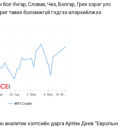
бол Унгар, Словак, Чех, Болгар, Грек зэрэг улс
риг тавих боломжгүй гэдгээ илэрхийлжээ.
йн аналитик хэлтсийн дарга Артём Деев “Европын