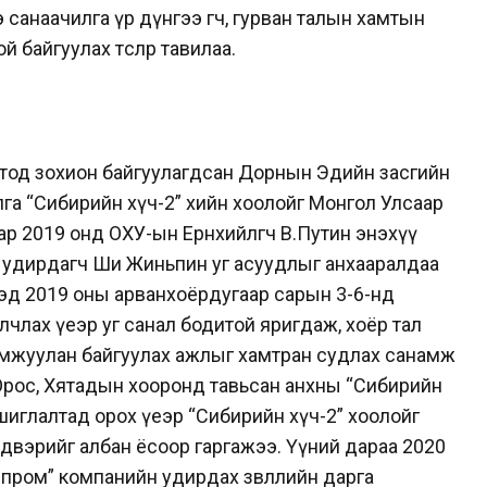
санаачилга үр дүнгээ өгч, гурван талын хамтын
байгуулах төслөөр тавилаа.
тод зохион байгуулагдсан Дорнын Эдийн засгийн
улга “Сибирийн хүч-2” хийн хоолойг Монгол Улсаар
р 2019 онд ОХУ-ын Ерөнхийлөгч В.Путин энэхүү
 удирдагч Ши Жиньпин уг асуудлыг анхааралдаа
ээд 2019 оны арванхоёрдугаар сарын 3-6-нд
лчлах үеэр уг санал бодитой яригдаж, хоёр тал
амжуулан байгуулах ажлыг хамтран судлах санамж
 Орос, Хятадын хооронд тавьсан анхны “Сибирийн
шиглалтад орох үеэр “Сибирийн хүч-2” хоолойг
вэрийг албан ёсоор гаргажээ. Үүний дараа 2020
пром” компанийн удирдах зөвлөлийн дарга