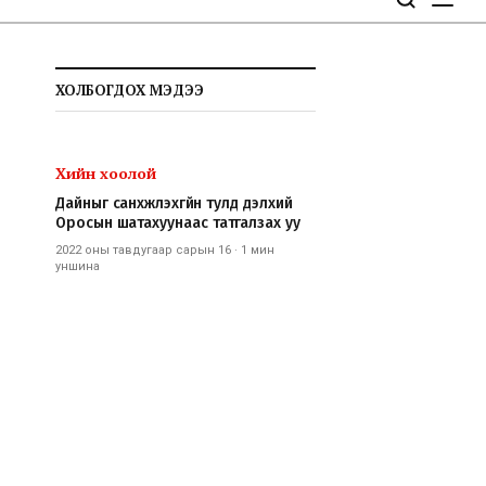
ХОЛБОГДОХ МЭДЭЭ
Хийн хоолой
Дайныг санхүүжүүлэхгүйн тулд дэлхий
Оросын шатахуунаас татгалзах уу
2022 оны тавдугаар сарын 16
·
1 мин
уншина