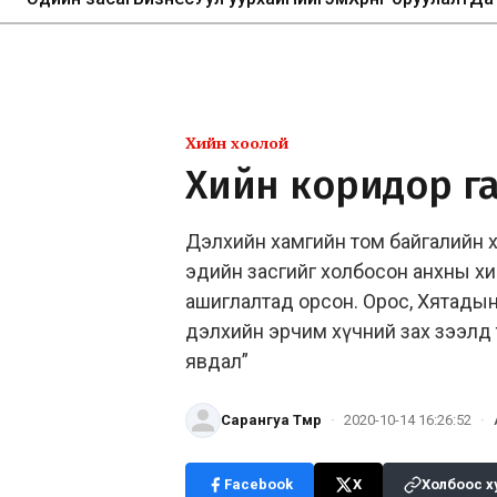
Хийн хоолой
Хийн коридор га
Дэлхийн хамгийн том байгалийн х
эдийн засгийг холбосон анхны х
ашиглалтад орсон. Орос, Хятадын
дэлхийн эрчим хүчний зах зээлд 
явдал”
Сарангуа Төмөр
·
2020-10-14 16:26:52
·
Facebook
X
Холбоос х