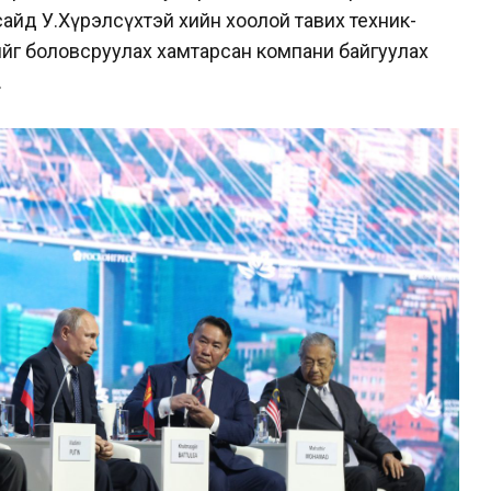
сайд У.Хүрэлсүхтэй хийн хоолой тавих техник-
ийг боловсруулах хамтарсан компани байгуулах
.