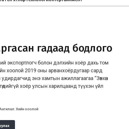
ргасан гадаад бодлого
ий экспортлогч болон дэлхийн хоёр дахь том
ийн хоолой 2019 оны арванхоёрдугаар сард
 удирдагчид энэ хамтын ажиллагаагаа “Зөвхөн
төдийгүй хоёр улсын харилцаанд түүхэн үйл
Ангилал
:
Хийн хоолой
уулах