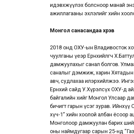
идэвхжүүлэх болсноор манай энэ 
ажиллагааны эхлэлийг хийн хоолой 
Монгол санасандаа хүрэв
2018 онд ОХУ-ын Владивосток хо
чуулганы үеэр Ерөнхийлөгч Х.Батт
дамжуулахыг санал болгов. Улмаа
саналыг дэмжиж, харин Хятадын
авч, судлахаа илэрхийлжээ. Инг
Ерөнхий сайд У.Хүрэлсүх ОХУ-д ай
байгалийн хийг Монгол Улсаар д
бичигт гарын үсэг зурав. Ийнхүү
хүч-1” хийн хоолой албан ёсоор а
Монголоор дамжуулан барих шийд
оны наймдугаар сарын 25-нд “Газ