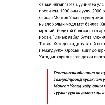
санаачилгыг гарган, үүнийгээ ул
ирсэн юм. 1990 оны сүүлч, 2000 
байсан Монгол Улсын хувьд хийн 
нь алс холын мөрөөдөл мэт байлаа. 
мөрөөдлийг бодитой болгохын төлөө
ирсэн. “Санаж явбал бүтнэ. Сажи
Тэгвэл Хятадын өндөр хурдтай хөг
нэмэгдүүлж, Оросын ашиг сонирхо
Хятадыг харилцаагаа дахин сэрг
Геополитикийн шинэ нөхц
тохиролцоонд хүрэх гэж у
Монгол Улсад хоёр орны 
түүхэн үүргээ дахин гарг