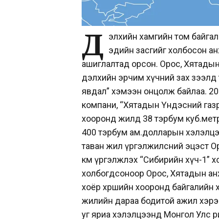
Д
элхийн хамгийн том байгал
эдийн засгийг холбосон а
ашиглалтад орсон. Орос, Хятадын
дэлхийн эрчим хүчний зах зээлд 
явдал” хэмээн онцолж байлаа. 20
компани, “Хятадын Үндэсний газр
хооронд жилд 38 тэрбум куб.метр
400 тэрбум ам.долларын хэлэлцэ
таван жил үргэлжилсний эцэст О
км үргэлжлэх “Сибирийн хүч-1” х
холбогдсоноор Орос, Хятадын ан
хоёр хөршийн хооронд байгалийн 
жилийн дараа бодитой ажил хэрэг 
уг яриа хэлэлцээнд Монгол Улс ө