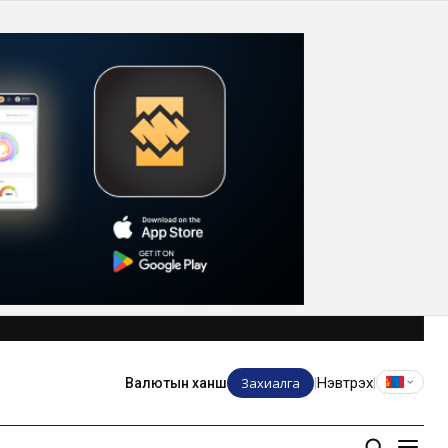
Захиалга
Нэвтрэх
Валютын ханш
|
|