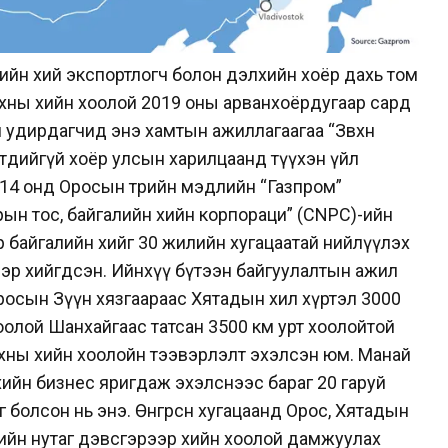
ийн хий экспортлогч болон дэлхийн хоёр дахь том
нхны хийн хоолой 2019 оны арванхоёрдугаар сард
 удирдагчид энэ хамтын ажиллагаагаа “Зөвхөн
төдийгүй хоёр улсын харилцаанд түүхэн үйл
14 онд Оросын төрийн мэдлийн “Газпром”
ын тос, байгалийн хийн корпораци” (CNPC)-ийн
 байгалийн хийг 30 жилийн хугацаатай нийлүүлэх
эр хийгдсэн. Ийнхүү бүтээн байгуулалтын ажил
росын Зүүн хязгаараас Хятадын хил хүртэл 3000
оолой Шанхайгаас татсан 3500 км урт хоолойтой
хны хийн хоолойн тээвэрлэлт эхэлсэн юм. Манай
хийн бизнес яригдаж эхэлснээс бараг 20 гаруй
болсон нь энэ. Өнгөрсөн хугацаанд Орос, Хятадын
өрийн нутаг дэвсгэрээр хийн хоолой дамжуулах