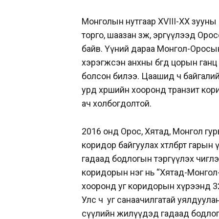
Монголын нутгаар XVIII-XX зууны
торго, шаазан зөөж, эргүүлээд Орос
байв. Үүний дараа Монгол-Оросы
хэрэгжсэн анхны бөгөөд цорын ганц
болсон билээ. Цаашид ч байгалийн
урд хөршийн хооронд транзит кор
ач холбогдолтой.
2016 онд Орос, Хятад, Монгол гур
коридор байгуулах хөтөлбөрт гарын
гадаад бодлогын тэргүүлэх чиглэ
коридорын нэг нь “Хятад-Монгол
хооронд уг коридорын хүрээнд 32 т
Улс ч уг санаачилгатай уялдуулан
сүүлийн жилүүдэд гадаад бодлог