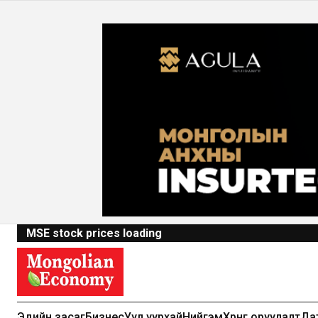
MSE stock prices loading
Эдийн засаг
Бизнес
Уул уурхай
Нийгэм
Хөрөнгө оруулалт
Да