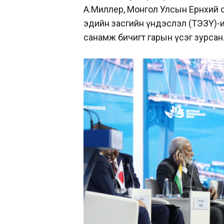
А.Миллер, Монгол Улсын Ерөнхий 
эдийн засгийн үндэслэл (ТЭЗҮ)-
санамж бичигт гарын үсэг зурсан