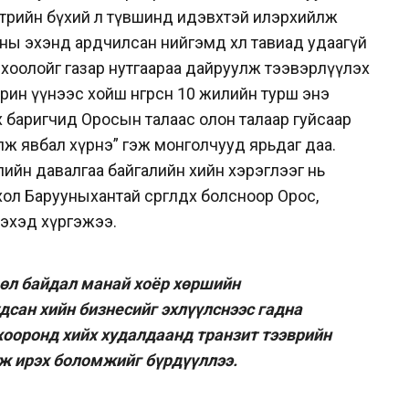
с төрийн бүхий л түвшинд идэвхтэй илэрхийлж
оны эхэнд ардчилсан нийгэмд хөл тавиад удаагүй
хоолойг газар нутгаараа дайруулж тээвэрлүүлэх
Харин үүнээс хойш өнгөрсөн 10 жилийн турш энэ
 эрх баригчид Оросын талаас олон талаар гуйсаар
лж явбал хүрнэ” гэж монголчууд ярьдаг даа.
жлийн давалгаа байгалийн хийн хэрэглээг нь
л Барууныхантай сөргөлдөх болсноор Орос,
ээхэд хүргэжээ.
өл байдал манай хоёр хөршийн
дсан хийн бизнесийг эхлүүлснээс гадна
хооронд хийх худалдаанд транзит тээврийн
аж ирэх боломжийг бүрдүүллээ.