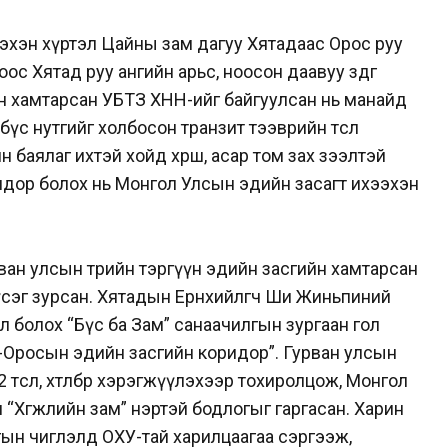
 эхэн хүртэл Цайны зам дагуу Хятадаас Орос руу
оос Хятад руу ангийн арьс, ноосон даавуу зөөдөг
н хамтарсан УБТЗ ХНН-ийг байгуулсан нь манайд
 бүс нутгийг холбосон транзит тээврийн төсөл
 баялаг ихтэй хойд хөрш, асар том зах зээлтэй
идор болох нь Монгол Улсын эдийн засагт ихээхэн
ван улсын төрийн тэргүүн эдийн засгийн хамтарсан
 үсэг зурсан. Хятадын Ерөнхийлөгч Ши Жиньпиний
л болох “Бүс ба Зам” санаачилгын зургаан гол
-Оросын эдийн засгийн коридор”. Гурван улсын
өсөл, хөтөлбөр хэрэгжүүлэхээр тохиролцож, Монгол
 “Хөгжлийн зам” нэртэй бодлогыг гаргасан. Харин
ын чиглэлд ОХУ-тай харилцаагаа сэргээж,