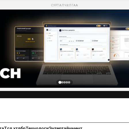
СУРТАЛЧИЛГАА
Сурталчилгаа байршуулах-99971391
та
Төсөл хөтөлбөр
Технологи
Энтертайнмент