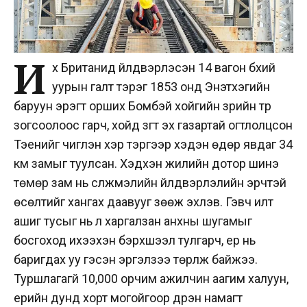
И
х Британид үйлдвэрлэсэн 14 вагон бүхий
уурын галт тэрэг 1853 онд Энэтхэгийн
баруун эрэгт орших Бомбэй хойгийн үзүүрийн түр
зогсоолоос гарч, хойд зүгт эх газартай огтлолцсон
Тэенийг чиглэн үхэр тэргээр хэдэн өдөр явдаг 34
км замыг туулсан. Хэдхэн жилийн дотор шинэ
төмөр зам нь сүлжмэлийн үйлдвэрлэлийн эрчтэй
өсөлтийг хангах даавууг зөөж эхлэв. Гэвч илт
ашиг тусыг нь үл харгалзан анхны шугамыг
босгоход ихээхэн бэрхшээл тулгарч, ер нь
баригдах уу гэсэн эргэлзээ төрүүлж байжээ.
Туршлагагүй 10,000 орчим ажилчин аагим халуун,
үерийн дунд хорт могойгоор дүүрэн намагт