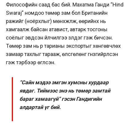
Философийн саад бас бий. Махатма Ганди “Hind
Swaraj” номдоо төмөр зам бол Британийн
ражийг (ноёрхлыг) мөнхжүүлж, өөрийнх нь
хамгаалж байсан атавист, автарк тосгоны
соёлыг эвдсэн үйлчилгээ үзүүлдэг гэж бичсэн.
Төмөр зам нь үр тарианы экспортыг хөнгөвчлөх
замаар тахлыг тарааж, өлсгөлөнг гүнзгийрүүлсэн
гэж тэрбээр өгүүлсэн.
“Сайн мэдээ эмгэн хумсны хурдаар
явдаг. Тиймээс энэ нь төмөр замтай
бараг хамаагүй” гэсэн Гандигийн
алдартай үг бий.