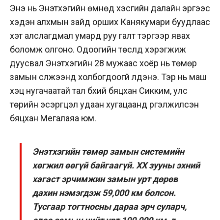
Энэ нь Энэтхэгийн өмнөд хэсгийн далайн эргээс
хэдэн алхмын зайд орших Канякумари буудлаас
хэт алслагдмал умард руу галт тэргээр явах
боломж олгоно. Одоогийн төслүүд хэрэгжиж
дуусвал Энэтхэгийн 28 мужаас хоёр нь төмөр
замын сүлжээнд холбогдоогүй үлдэнэ. Тэр нь маш
хэцүү нугачаатай тал бүхий бяцхан Сикким, улс
төрийн эсэргүүцэл удаан хугацаанд үргэлжилсэн
бяцхан Мегалаяа юм.
Энэтхэгийн төмөр замын системийн
хөгжил өөгүй байгаагүй. XX зууны эхний
хагаст эрчимжин замын урт дөрөв
дахин нэмэгдэж 59,000 км болсон.
Тусгаар тогтносны дараа эрч суларч,