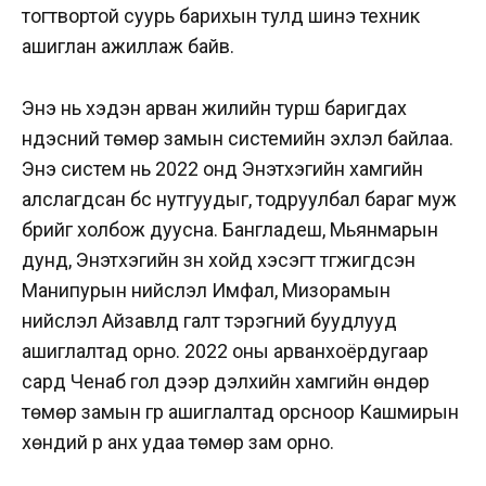
тогтвортой суурь барихын тулд шинэ техник
ашиглан ажиллаж байв.
Энэ нь хэдэн арван жилийн турш баригдах
үндэсний төмөр замын системийн эхлэл байлаа.
Энэ систем нь 2022 онд Энэтхэгийн хамгийн
алслагдсан бүс нутгуудыг, тодруулбал бараг муж
бүрийг холбож дуусна. Бангладеш, Мьянмарын
дунд, Энэтхэгийн зүүн хойд хэсэгт түгжигдсэн
Манипурын нийслэл Имфал, Мизорамын
нийслэл Айзавлд галт тэрэгний буудлууд
ашиглалтад орно. 2022 оны арванхоёрдугаар
сард Ченаб гол дээр дэлхийн хамгийн өндөр
төмөр замын гүүр ашиглалтад орсноор Кашмирын
хөндий рүү анх удаа төмөр зам орно.