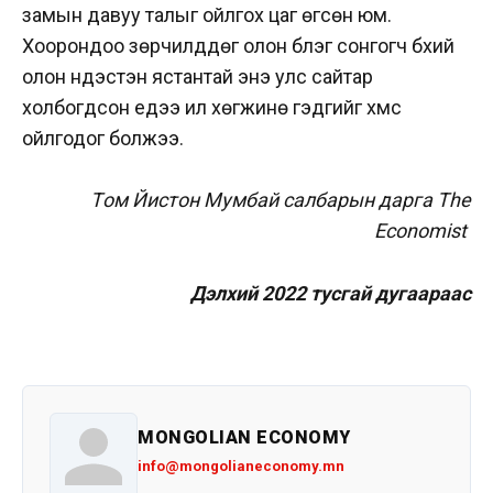
замын давуу талыг ойлгох цаг өгсөн юм.
Хоорондоо зөрчилддөг олон бүлэг сонгогч бүхий
олон үндэстэн ястантай энэ улс сайтар
холбогдсон үедээ илүү хөгжинө гэдгийг хүмүүс
ойлгодог болжээ.
Тoм Йистон Мумбай салбарын дарга Тhe
Еconomist
Дэлхий 2022 тусгай дугаараас
MONGOLIAN ECONOMY
info@mongolianeconomy.mn