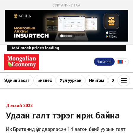
СУРТАЛЧИЛГАА
MSE stock prices loading
Захиалга
Эдийн засаг
Бизнес
Уул уурхай
Нийгэм
Хөрөнгө ору
Дэлхий 2022
Удаан галт тэрэг ирж байна
Их Британид үйлдвэрлэсэн 14 вагон бүхий уурын галт