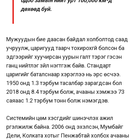
одоо замын нийт урт 100,000 км-д
дөхөөд буй.
Мужуудын бие даасан байдал холболтод саад
учруулж, царигууд таарч тохирохгүй болсон ба
эдгээрийг хуучирсан уурын галт тэрэг гэсэн
ганц нийтлэг зүйл нэгтгэж байв. Стандарт
царигийг баталснаар хэрэглээ нь эрс өсчээ.
1950 онд 1.3 тэрбум тасалбар зарагдсан бол
2018 онд 8.4 тэрбум болж, ачааны хэмжээ 73
саяаас 1.2 тэрбум тонн болж нэмэгдэв.
Системийн цөм хэсгүүдийг шинэчлэх ажил
үргэлжилж байна. 2006 онд эхэлсэн, Мумбайг
Дели, Колката хотыг Пенжабтай холбох ачааны