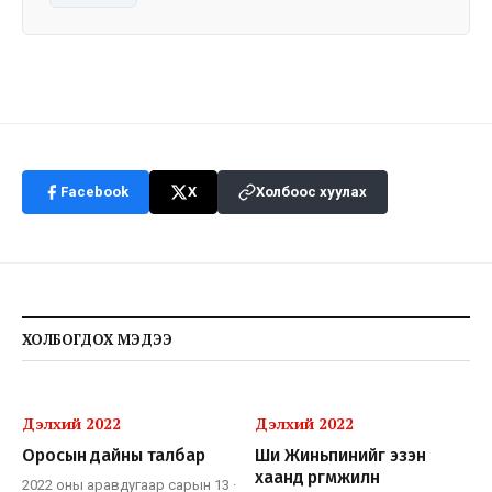
Facebook
X
Холбоос хуулах
ХОЛБОГДОХ МЭДЭЭ
Дэлхий 2022
Дэлхий 2022
Оросын дайны талбар
Ши Жиньпинийг эзэн
хаанд өргөмжилнө
2022 оны аравдугаар сарын 13
·