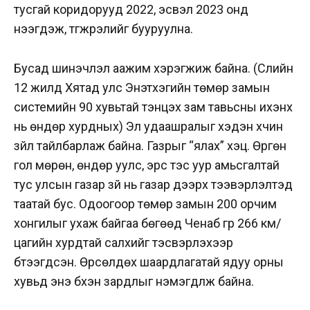
тусгай коридорууд 2022, эсвэл 2023 онд
нээгдэж, түгжрэлийг бууруулна.
Бусад шинэчлэл аажим хэрэгжиж байна. (Сүүлийн
12 жилд Хятад улс Энэтхэгийн төмөр замын
системийн 90 хувьтай тэнцэх зам тавьсны ихэнх
нь өндөр хурдных) Эл удаашралыг хэдэн хүчин
зүйл тайлбарлаж байна. Газрыг “ялах” хэцүү. Өргөн
гол мөрөн, өндөр уулс, эрс тэс уур амьсгалтай
тус улсын газар зүй нь газар дээрх тээвэрлэлтэд
таатай бус. Одоогоор төмөр замын 200 орчим
хонгилыг ухаж байгаа бөгөөд Ченаб гүүр 266 км/
цагийн хурдтай салхийг тэсвэрлэхээр
бүтээгдсэн. Өрсөлдөх шаардлагатай ядуу орны
хувьд энэ бүхэн зардлыг нэмэгдүүлж байна.