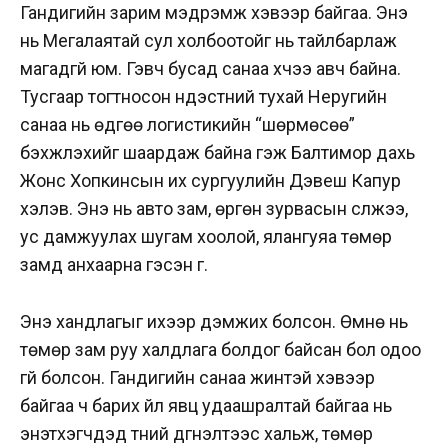
Гандигийн зарим мэдрэмж хэвээр байгаа. Энэ
нь Мегалаятай сул холбоотойг нь тайлбарлаж
магадгүй юм. Гэвч бусад санаа хүчээ авч байна.
Тусгаар тогтносон үндэстний тухай Неругийн
санаа нь өдгөө логистикийн “шөрмөсөө”
бэхжүүлэхийг шаардаж байна гэж Балтимор дахь
Жонс Хопкинсын их сургуулийн Дэвеш Капур
хэлэв. Энэ нь авто зам, өргөн зурвасын сүлжээ,
ус дамжуулах шугам хоолой, ялангуяа төмөр
замд анхаарна гэсэн үг.
Энэ хандлагыг ихээр дэмжих болсон. Өмнө нь
төмөр зам руу халдлага болдог байсан бол одоо
үгүй болсон. Гандигийн санаа жинтэй хэвээр
байгаа ч барих үйл явц удаашралтай байгаа нь
энэтхэгчүүдэд түүний дүгнэлтээс хальж, төмөр