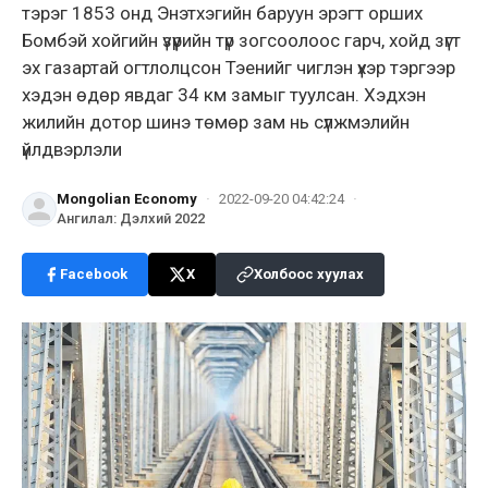
тэрэг 1853 онд Энэтхэгийн баруун эрэгт орших
Бомбэй хойгийн үзүүрийн түр зогсоолоос гарч, хойд зүгт
эх газартай огтлолцсон Тэенийг чиглэн үхэр тэргээр
хэдэн өдөр явдаг 34 км замыг туулсан. Хэдхэн
жилийн дотор шинэ төмөр зам нь сүлжмэлийн
үйлдвэрлэли
Mongolian Economy
·
2022-09-20 04:42:24
·
Ангилал
:
Дэлхий 2022
Facebook
X
Холбоос хуулах