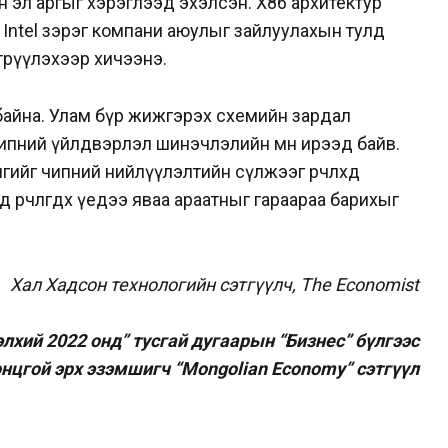
 эл аргыг хэрэглээд эхэлсэн. Х86 архитектур
Intel зэрэг компани аюулыг зайлуулахын тулд
төрүүлэхээр хичээнэ.
 байна. Улам бүр жижгэрэх схемийн зардал
ипний үйлдвэрлэл шинэчлэлийн өмнө ирээд байв.
ийг чипний нийлүүлэлтийн сүлжээг өөрчлөхөд
 өөрчлөгдөх үедээ яваа араатныг гараараа барихыг
Хал Хадсон технологийн сэтгүүлч, The Economist
лхий 2022 онд” тусгай дугаарын “Бизнес” бүлгээс
нцгой эрх эзэмшигч “Mongolian Economy” сэтгүүл