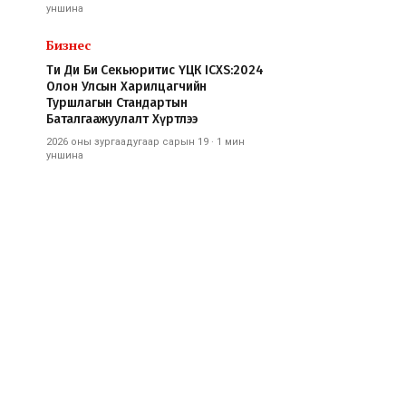
уншина
Бизнес
Ти Ди Би Секьюритис ҮЦК ICXS:2024
Олон Улсын Харилцагчийн
Туршлагын Стандартын
Баталгаажуулалт Хүртлээ
2026 оны зургаадугаар сарын 19
·
1 мин
уншина