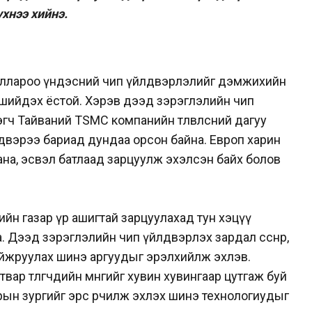
хнээ хийнэ.
м доллароо үндэсний чип үйлдвэрлэлийг дэмжихийн
 шийдэх ёстой. Хэрэв дээд зэрэглэлийн чип
ч Тайваний TSMC компанийн төлөвлөсний дагуу
двэрээ бариад дундаа орсон байна. Европ харин
лцана, эсвэл батлаад зарцуулж эхэлсэн байх болов
сгийн газар үр ашигтай зарцуулахад тун хэцүү
а. Дээд зэрэглэлийн чип үйлдвэрлэх зардал өссөнөөр,
йжруулах шинэ аргуудыг эрэлхийлж эхлэв.
ар төлөгчдийн мөнгийг хувин хувингаар цутгаж буй
рын зургийг эрс өөрчилж эхлэх шинэ технологиудыг