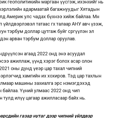
мерик геополитикийн маргаан үүсгэж, ихэнхийг нь
вэрлэлийн адармаатай багажнуудыг Хятадын
лд Америк улс чадах бүхнээ хийж байлаа. Мөн
үйлдвэрлэвэл татаас өгөх талаар АНУ авч үзэж,
ун тэрбум доллар цутгаж буйг сөргүүлэн эл
с хэдэн арван тэрбум доллар оруулав.
ндрүүлсэн агаад 2022 онд энэ асуудал
сээ ажиллаж, үүнд хэрэг болох асар олон
2021 оны дунд үеэр цар тахал чипний
двэрлэгчид хамгийн их хохиров. Тэд цар тахлын
 улмаар машины захиалга эрс нэмэгдэхэд
 байлаа. Үүний улмаас 2022 онд чип
 тулд илүү цагаар ажилласаар байх нь.
өөрсдийн газар нутаг дээр чипний үйлдвэр