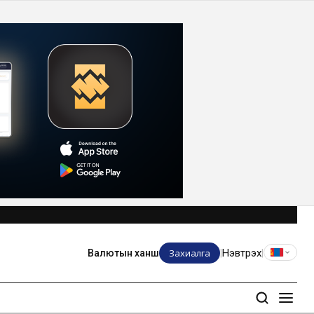
Захиалга
Нэвтрэх
Валютын ханш
|
|