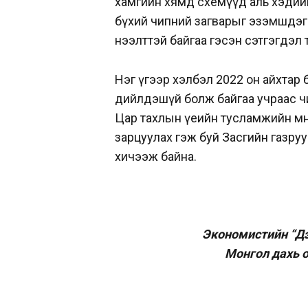
хамгийн хямд схемүүд аль хэдийн
бүхий чипний загварыг эзэмшдэг 
нээлттэй байгаа гэсэн сэтгэгдэл 
Нэг үгээр хэлбэл 2022 он айхтар
дийлдэшүй болж байгаа учраас ч
Цар тахлын үеийн тусламжийн мөнг
зарцуулах гэж буй Засгийн газрууд
хичээж байна.
Экономистийн “Дэ
Монгол дахь о