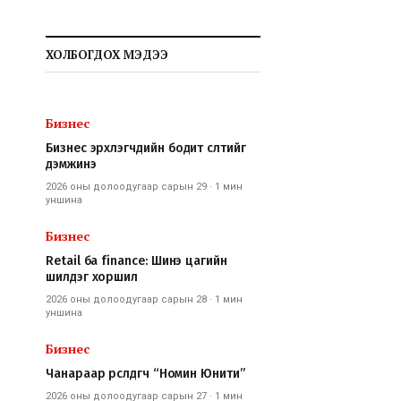
ХОЛБОГДОХ МЭДЭЭ
Бизнес
Бизнес эрхлэгчдийн бодит өсөлтийг
дэмжинэ
2026 оны долоодугаар сарын 29
·
1 мин
уншина
Бизнес
Retail ба finance: Шинэ цагийн
шилдэг хоршил
2026 оны долоодугаар сарын 28
·
1 мин
уншина
Бизнес
Чанараар өрсөлдөгч “Номин Юнити”
2026 оны долоодугаар сарын 27
·
1 мин