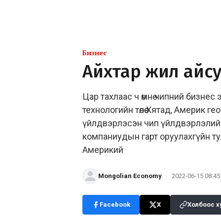
Бизнес
Айхтар жил айс
Цар тахлаас ч өмнө чипний бизнес
технологийн төлөө Хятад, Америк 
үйлдвэрлэсэн чип үйлдвэрлэлий
компаниудын гарт оруулахгүйн ту
Америкий
Mongolian Economy
·
2022-06-15 08:45
Facebook
X
Холбоос х