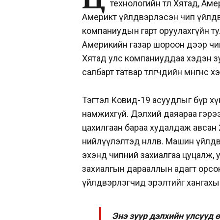
технологийн төлөө Хятад, А
Америкт үйлдвэрлэсэн чип үйлд
компаниудын гарт оруулахгүйн ту
Америкийн газар шороон дээр чип 
Хятад улс компаниуддаа хэдэн зу
салбарт татвар төлөгчдийн мөнгөнөө
Тэгтэл Ковид-19 асуудлыг бүр хү
намжихгүй. Дэлхий даяараа гэрээ
цахилгаан бараа худалдаж авсан 
нийлүүлэлтэд нөлөөлөв. Машин үйл
эхэнд чипний захиалгаа цуцалж,
захиалгын дарааллын адагт орсон
үйлдвэрлэгчид эрэлтийг хангахын
Энэ зуур дэлхийн улсууд 