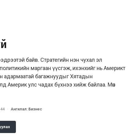
уй
 ээдрээтэй байв. Стратегийн нэн чухал эл
геополитикийн маргаан үүсгэж, ихэнхийг нь Америкт
н адармаатай багажнуудыг Хятадын
лд Америк улс чадах бүхнээ хийж байлаа. Мөн
:44
·
Ангилал
:
Бизнес
уулах