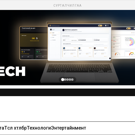
СУРТАЛЧИЛГАА
та
Төсөл хөтөлбөр
Технологи
Энтертайнмент