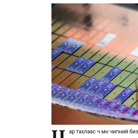
Ц
ар тахлаас ч өмнө чипний б