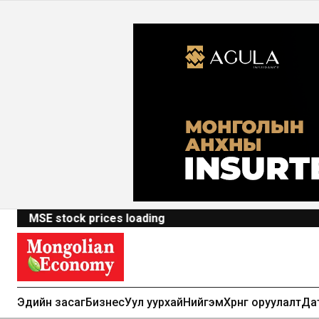
MSE stock prices loading
Эдийн засаг
Бизнес
Уул уурхай
Нийгэм
Хөрөнгө оруулалт
Да