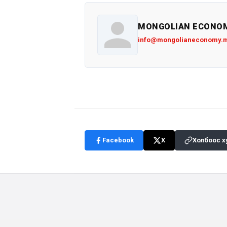
MONGOLIAN ECONO
info@mongolianeconomy.
Facebook
X
Холбоос х