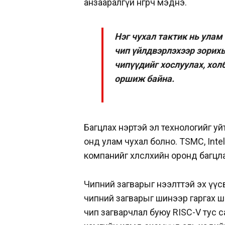
анзааралгүй өнгөрч мэднэ.
Нэг чухал тактик нь улам
чип үйлдвэрлэхээр зорих
чипүүдийг хослуулах, хол
оршиж байна.
Багцлах нэртэй эл технологийг уй
онд улам чухал болно. TSMC, Inte
компанийг хөлслөхийн оронд багцлах
Чипний загварыг нээлттэй эх үү
чипний загварыг шинээр гаргах ш
чип загварчлал буюу RISC-V тус 