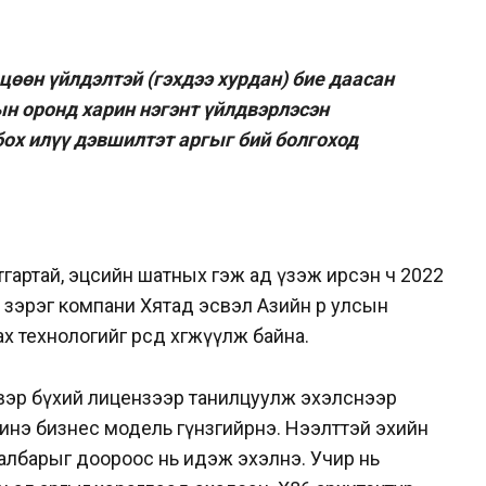
 цөөн үйлдэлтэй (гэхдээ хурдан) бие даасан
ын оронд харин нэгэнт үйлдвэрлэсэн
бох илүү дэвшилтэт аргыг бий болгоход
тгартай, эцсийн шатных гэж ад үзэж ирсэн ч 2022
l зэрэг компани Хятад эсвэл Азийн өөр улсын
 технологийг өөрсдөө хөгжүүлж байна.
свэр бүхий лицензээр танилцуулж эхэлснээр
инэ бизнес модель гүнзгийрнэ. Нээлттэй эхийн
салбарыг доороос нь идэж эхэлнэ. Учир нь