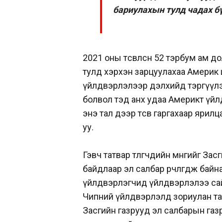
бариулахын тулд чадах бү
2021 оны төсөвлөсөн 52 тэрбум а
тулд хэрхэн зарцуулахаа Америк
үйлдвэрлэлээр дэлхийд тэргүүлэг
болвол тэд анх удаа Америкт үйл
энэ тал дээр төсөв гаргахаар яри
уу.
Гэвч татвар төлөгчдийн мөнгийг За
байдлаар эл салбар өөрчлөгдөж байн
үйлдвэрлэгчид үйлдвэрлэлээ са
Чипний үйлдвэрлэлд зориулан татв
Засгийн газрууд эл салбарын газ