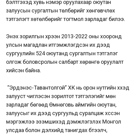
бэлтгэхэд хувь нэмэр оруулахаар оюутан
залуусын сургалтын төлбөрийг хөнгөвчлөх
тэтгэлэгт хөтөлбөрийг тогтмол зарладаг билээ.
Энэхүү зорилгын хүрээн 2013-2022 оны хооронд
улсын магадлан итгэмжлэгдсэн их дээд
сургуулийн 524 оюутанд сургалтын тэтгэлэг
олгож боловсролын салбарт хөрөнгө оруулалт
хийсэн байна.
“Эрдэнэс-Тавантолгой” ХК нь орон нутгийн хүүхэд
залууст чиглэсэн зорилтот тэтгэлэгийг мөн
зарладаг бөгөөд Өмнөговь аймгийн оюутан,
залуусыг их дээд сургуульд суралцаж хүссэн
мэргэжлээ эзэмшихэд дэмжлэгүзүүлэх Монгол
улсдаа болон дэлхийд танигдах бүтээлч,