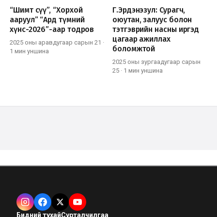
“Шимт сүү”, “Хорхой
Г.Эрдэнэзул: Сурагч,
ааруул” “Ард түмний
оюутан, залуус болон
хүнс-2026”-аар тодров
тэтгэврийн насны иргэд
цагаар ажиллах
2025 оны аравдугаар сарын 21
·
боломжтой
1 мин
уншина
2025 оны зургаадугаар сарын
25
·
1 мин
уншина
Бидний тухай
Сурталчилгаа