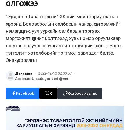
олгожээ
“Эрдэнэс Тавантолгой” ХК нийгмийн хариуцлагын
хүрээнд Боловсролын салбарын чанар, хүртээмжийг
нэмэгдүүлэх, уул уурхайн салбарын тэргүүлэх
мэргэжилтнүүдийг бэлтгэхэд хувь нэмэр оруулахаар
оюутан залуусын сургалтын төлбөрийг хөнгөвчлөх
тэтгэлэгт хөтөлбөрийг тогтмол зарладаг билээ.
Энэхүү зорилгы
Дэнсмаа
·
2022-12-10 02:00:57
·
Ангилал
:
Uncategorized @mn
Facebook
X
Холбоос хуулах