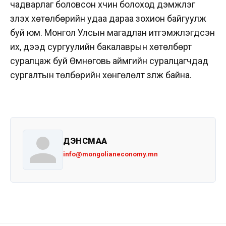
чадварлаг боловсон хүчин болоход дэмжлэг
үзүүлэх хөтөлбөрийн удаа дараа зохион байгуулж
буй юм. Монгол Улсын магадлан итгэмжлэгдсэн
их, дээд сургуулийн бакалаврын хөтөлбөрт
суралцаж буй Өмнөговь аймгийн суралцагчдад
сургалтын төлбөрийн хөнгөлөлт үзүүлж байна.
ДЭНСМАА
info@mongolianeconomy.mn