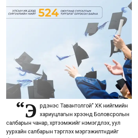
“Э
рдэнэс Тавантолгой” ХК нийгмийн
хариуцлагын хүрээнд Боловсролын
салбарын чанар, хүртээмжийг нэмэгдүүлэх, уул
уурхайн салбарын тэргүүлэх мэргэжилтнүүдийг