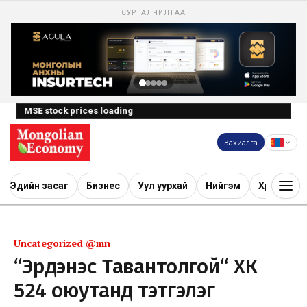
СУРТАЛЧИЛГАА
MSE stock prices loading
Захиалга
Эдийн засаг
Бизнес
Уул уурхай
Нийгэм
Хөрөнгө ору
Uncategorized @mn
“Эрдэнэс Тавантолгой“ ХК
524 оюутанд тэтгэлэг