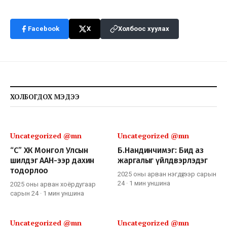
Facebook
X
Холбоос хуулах
ХОЛБОГДОХ МЭДЭЭ
Uncategorized @mn
Uncategorized @mn
“СҮҮ” ХК Монгол Улсын
Б.Нандинчимэг: Бид аз
шилдэг ААН-ээр дахин
жаргалыг үйлдвэрлэдэг
тодорлоо
2025 оны арван нэгдүгээр сарын
24
·
1 мин
уншина
2025 оны арван хоёрдугаар
сарын 24
·
1 мин
уншина
Uncategorized @mn
Uncategorized @mn