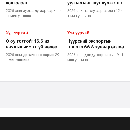
хөнгөлөлт
уулзалтаас юуг хүлээх вэ
2026 оны зургаадугаар сарын 4
2026 оны тавдугаар сарын 12
·
·
1 мин
уншина
1 мин
уншина
Уул уурхай
Уул уурхай
Оюу толгой: 16.6 их
Нүүрсний экспортын
наядын чимээгүй нөлөө
орлого 66.8 хувиар өслөө
2026 оны дөрөвдүгээр сарын 29
·
2026 оны дөрөвдүгээр сарын 9
·
1
1 мин
уншина
мин
уншина