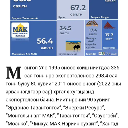
М
онгол Улс 1995 оноос хойш нийтдээ 336
сая тонн нүүрс экспортолсноос 298.4 сая
тонн буюу 80 хувийг 2011 оноос өнөөг (2022 оны
арваннэгдүгээр сар) хүртэлх хугацаанд
экспортолсон байна. Нийт нүүрсний 90 хувийг
“Эрдэнэс Тавантолгой”, “Энержи Ресурс”,
“Монголын алт МАК”, “Тавантолгой”, “Саусгоби”,
“Моэнко”, “Чинхуа МАК Нарийн сухайт”, “Хангад