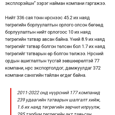
эксплорэйшн” зэрэг найман компани гаргажээ.
Нийт 336 сая тонн нүүрснээс 45.2 их наяд
төгрөгийн борлуулалтын орлого олсон бөгөөд
борлуулалтын нийт орлогоос 10 их наяд
төгрөгийн татвар авсан байна. Үүний 8.9 их наяд
төгрөгийг татвар болгон төлсөн бол 1.7 их наяд
төгрөгийг татварын өр болгон төлжээ. Нүүрсний
ордын ашиглалтын тусгай зөвшөөрөлтэй 77
компани, нүүрс экспортолдог, дамжуулдаг 372
компани санхүүгийн тайлан өгдөг байна.
2011-2022 онд нүүрсний 177 компанид
239 удаагийн татварын шалгалт хийж,
1.6 их наяд төгрөгийн зөрчил илрүүлж,
295 тэрбум төгрөгийн акт тавьсан