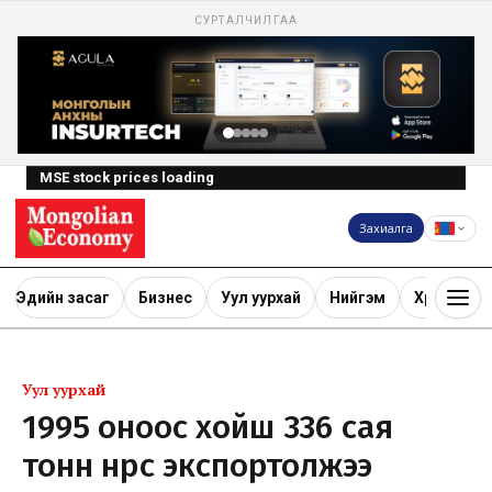
СУРТАЛЧИЛГАА
MSE stock prices loading
Захиалга
Эдийн засаг
Бизнес
Уул уурхай
Нийгэм
Хөрөнгө ору
Уул уурхай
1995 оноос хойш 336 сая
тонн нүүрс экспортолжээ