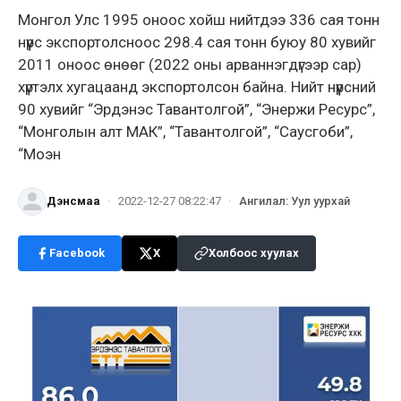
Монгол Улс 1995 оноос хойш нийтдээ 336 сая тонн
нүүрс экспортолсноос 298.4 сая тонн буюу 80 хувийг
2011 оноос өнөөг (2022 оны арваннэгдүгээр сар)
хүртэлх хугацаанд экспортолсон байна. Нийт нүүрсний
90 хувийг “Эрдэнэс Тавантолгой”, “Энержи Ресурс”,
“Монголын алт МАК”, “Тавантолгой”, “Саусгоби”,
“Моэн
Дэнсмаа
·
2022-12-27 08:22:47
·
Ангилал
:
Уул уурхай
Facebook
X
Холбоос хуулах