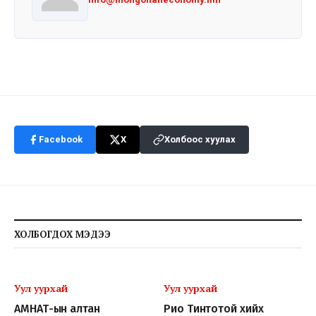
Facebook
X
Холбоос хуулах
ХОЛБОГДОХ МЭДЭЭ
Уул уурхай
Уул уурхай
АМНАТ-ын алтан
Рио Тинтотой хийх