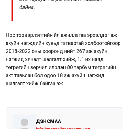
байна.
Нүүрс тээвэрлэлтийн үйл ажиллагаа эрхэлдэг аж
ахуйн нэгжүүдийн хувьд татвартай холбоотойгоор
2018-2022 оны хооронд нийт 267 аж ахуйн
нэгжид хяналт шалгалт хийж, 1.1 их наяд
төгрөгийн зөрчил илрүүлэн 80 тэрбум төгрөгийн
акт тавьсан бол одоо 18 аж ахуйн нэгжид
шалгалт хийж байгаа аж.
ДЭНСМАА
info@mongolianeconomy.mn