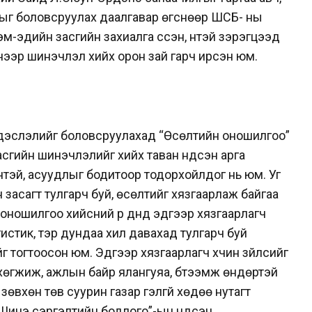
ыг боловсруулах даалгавар өгснөөр ШСБ- ны
м-эдийн засгийн захиалга үүссэн, үүнтэй зэрэгцээд
энээр шинэчлэл хийх орон зай гарч ирсэн юм.
ндэслэлийг боловсруулахад “Өсөлтийн оношилгоо”
асгийн шинэчлэлийг хийх таван үндсэн арга
дүнтэй, асуудлыг бодитоор тодорхойлдог нь юм. Уг
засагт тулгарч буй, өсөлтийг хязгаарлаж байгаа
 оношилгоо хийсний үр дүнд эдгээр хязгаарлагч
огистик, тэр дундаа хил давахад тулгарч буй
 тогтоосон юм. Эдгээр хязгаарлагч хүчин зүйлсийг
хөгжиж, ажлын байр ялангуяа, бүтээмж өндөртэй
өвхөн төв суурин газар гэлгүй хөдөө нутагт
“Шинэ сэргэлтийн бодлого”-ын үндсэн