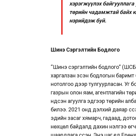
хэрэгжүүлэх байгууллага
төрийн чадамжтай байх ю
нэрийдэж буй.
Шинэ Сэргэлтийн Бодлого
“Шинэ сэргэлтийн бодлого” (ШСБ) 
харгалзан үзсэн бодлогын баримт
нотолгоо дээр тулгуурласан. Уг 
газрын олон яам, агентлагийн тө
үндсэн агуулга эдгээр төрийн алб
билээ. 2021 онд дэлхий даяар үү
эдийн засаг хямарч, гадаад, дот
нөхцөл байдалд дахин үнэлгээ өг
шаардлага үүссэн. Энэ цаг үед Ер