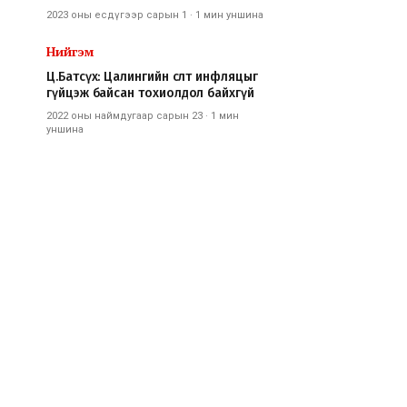
2023 оны есдүгээр сарын 1
·
1 мин
уншина
Нийгэм
Ц.Батсүх: Цалингийн өсөлт инфляцыг
гүйцэж байсан тохиолдол байхгүй
2022 оны наймдугаар сарын 23
·
1 мин
уншина