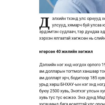
Д
элхийн түүхэнд улс орнууд
улсууд, хямарч буй улсаа 
эрдэмтэн судлаач, тэр дундаа эд
хэрхэн ялгаатай хөгжсөн нь сүүли
Өнгөрсөн 40 жилийн хөгжил
Дэлхийн нэг хүнд ногдох орлого 1
ам.долларын тогтмол ханшаар тоо
ам.долларт хүрч, бодитоор 185 ху
урьд хөрш БНХАУ-ын нэг хүнд ног
буюу 2500 хувь, Энэтхэг улсын х
хувь тус тус өсжээ. Энэ дунд Мад
хугацаанд бага өсөлттэй улс орон