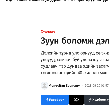
Судлаач
Зуун боломж дэл
Дэлхийн түүхэнд улс орнууд хөгж
улсууд, хямарч буй улсаа юугаар
судлаач, тэр дундаа эдийн засаг
хөгжсөн нь сүүлийн 40 жилээс маш
Mongolian Economy
·
2023-08-29 06:57
Facebook
X
Холбоос х