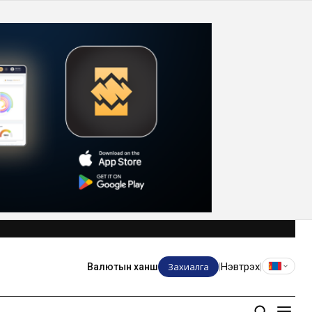
Захиалга
Нэвтрэх
Валютын ханш
|
|