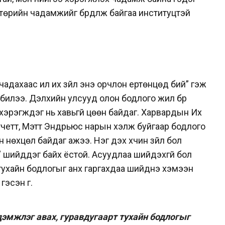
төрийн чадамжийг бүрдүүлж байгаа институцтэй
чадахаас илүү их зүйл энэ орчлон ертөнцөд бий” гэж
билээ. Дэлхийн улсууд олон бодлого жил бүр
хэрэгждэг нь хавьгүй цөөн байдаг. Харвардын Их
четт, Мэтт Эндрьюс нарын хэлж буйгаар бодлого
 нөхцөл байдаг ажээ. Нэг дэх хүчин зүйл бол
 шийддэг байх ёстой. Асуудлаа шийдэхгүй бол
тухайн бодлогыг анх гаргахдаа шийднэ хэмээн
эсэн үг.
 дэмжлэг авах, гуравдугаарт тухайн бодлогыг