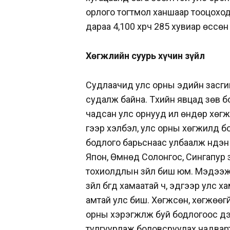
орлого тогтмол ханшаар тооцоход
дараа 4,100 хүрч 285 хувиар өссөн
Хөгжлийн суурь хүчин зүйл
Судлаачид улс орны эдийн засгийн
судалж байна. Түүхийн явцад зөв б
чадсан улс орнууд илүү өндөр хөг
үгээр хэлбэл, улс орны хөгжилд бо
бодлого барьснаас улбаалж нүдэн 
Япон, Өмнөд Солонгос, Сингапур з
тохиолдлын зүйл биш юм. Мэдээж г
зүйл бүгд хамаатай ч, эдгээр улс х
амтай улс биш. Хөгжсөн, хөгжөөгүй
орны хэрэгжүүлж буй бодлогоос үү
тулгуурлаж боловсруулах чадварта