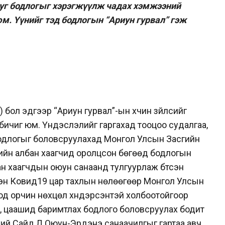
 уг бодлогыг хэрэгжүүлж чадах хэмжээний
м. Үүнийг тэд бодлогын “Ариун гурвал” гэж
бол эдгээр “Ариун гурвал”-ын хүчин зүйлсийг
 бичиг юм. Үндэслэлийг гаргахад тооцоо судалгаа,
бодлогыг боловсруулахад Монгол Улсын Засгийн
рийн албан хаагчид оролцсон бөгөөд бодлогын
ан хаагчдын оюун санаанд тулгуурлаж бүтсэн
ссэн Ковид19 цар тахлын нөлөөгөөр Монгол Улсын
оод орчин нөхцөл хүндэрсэнтэй холбоотойгоор
ч, цаашид баримтлах бодлого боловсруулах бодит
өнхий Сайд Л.Оюун-Эрдэнэ санаачилгыг гартаа авч,