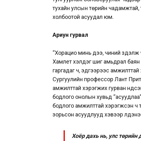
тухайн улсын төрийн чадамжтай, 
холбоотой асуудал юм.
Ариун гурвал
“Хорацио минь дээ, чиний зүүдэлж 
Хамлет хэлдэг шиг амьдрал баян 
гаргадаг ч, эдгээрээс амжилттай 
Сургуулийн профессор Лант Прит
амжилттай хэрэгжих гурван үндсэн
бодлого онолын хувьд “асуудлаа”
бодлого амжилттай хэрэгжсэн ч 
зорьсон асуудлууд хэвээр үлдэнэ г
Хоёр дахь нь, улс төрийн