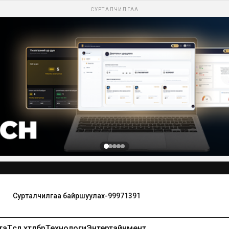
СУРТАЛЧИЛГАА
та
Төсөл хөтөлбөр
Технологи
Энтертайнмент