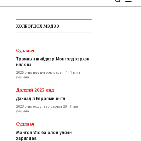
ХОЛБОГДОХ МЭДЭЭ
Судлаач
Трампын шийдвэр Монголд хэрхэн
нөлөөлөх вэ
2025 оны дөрөвдүгээр сарын 4
·
1 мин
уншина
Дэлхий 2023 онд
Дахиад л Европын өвчтөн
2023 оны есдүгээр сарын 20
·
1 мин
уншина
Судлаач
Монгол Улс ба олон улсын
харилцаа