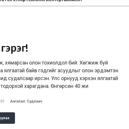
гэрэг!
иж, хямарсан олон тохиолдол бий. Хөгжиж буй
аа ялгаатай байв гэдгийг асуудлыг олон эрдэмтэн
чид судалсаар ирсэн. Улс орнууд хэрхэн ялгаатай
 тодорхой харагдана. Өнгөрсөн 40 жи
:57
·
Ангилал
:
Судлаач
уулах