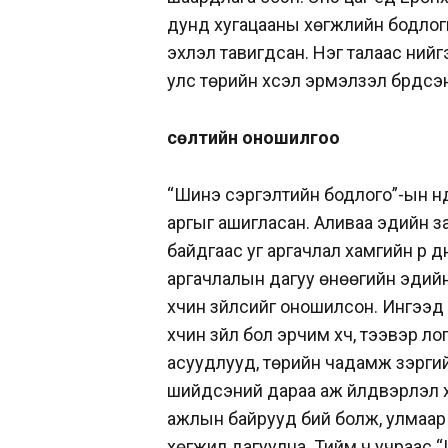
дунд хугацааны хөгжлийн бодлог
эхлэл тавигдсан. Нэг талаас нийгэ
улс төрийн хүсэл эрмэлзэл бүрдс
Өсөлтийн оношилгоо
“Шинэ сэргэлтийн бодлого”-ын ү
аргыг ашигласан. Аливаа эдийн з
байдгаас уг аргачлал хамгийн үр 
аргачлалын дагуу өнөөгийн эдийн 
хүчин зүйлсийг оношилсон. Ингээд
хүчин зүйл бол эрчим хүч, тээвэр л
асуудлууд, төрийн чадамж зэргийг
шийдсэний дараа аж үйлдвэрлэл 
ажлын байрууд бий болж, улмаар з
хөгжил дагуулна. Тийм ч учраас 