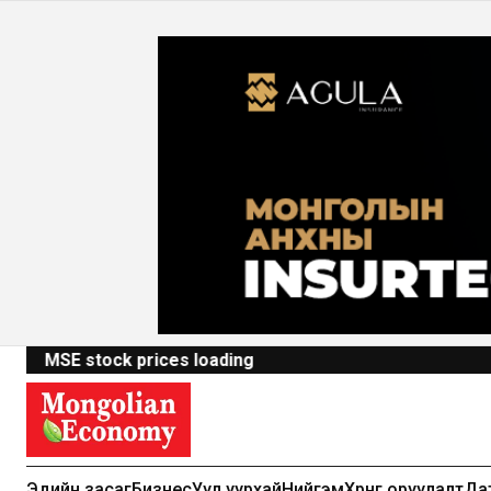
MSE stock prices loading
Эдийн засаг
Бизнес
Уул уурхай
Нийгэм
Хөрөнгө оруулалт
Да