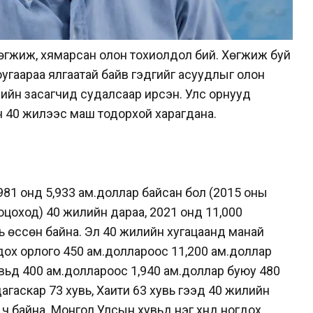
 хөгжиж, хямарсан олон тохиолдол бий. Хөгжиж буй
юугаараа ялгаатай байв гэдгийг асуудлыг олон
ийн засагчид судалсаар ирсэн. Улс орнууд
йн 40 жилээс маш тодорхой харагдана.
981 онд 5,933 ам.доллар байсан бол (2015 оны
цоход) 40 жилийн дараа, 2021 онд 11,000
вь өссөн байна. Эл 40 жилийн хугацаанд манай
дох орлого 450 ам.доллароос 11,200 ам.доллар
увьд 400 ам.доллароос 1,940 ам.доллар буюу 480
агаскар 73 хувь, Хаити 63 хувь гээд 40 жилийн
 ч байна. Монгол Улсын хувьд нэг хүнд ногдох