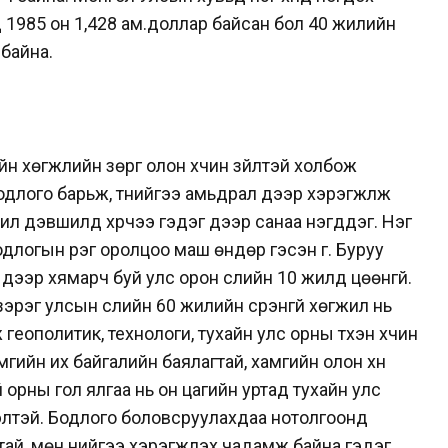
 1985 он 1,428 ам.доллар байсан бол 40 жилийн
 байна.
 хөгжлийн зөрүүг олон хүчин зүйлтэй холбож
одлого барьж, түүнийгээ амьдрал дээр хэрэгжүүлж
жил дэвшилд хүрчээ гэдэг дээр санаа нэгддэг. Нэг
длогын үүрэг оролцоо маш өндөр гэсэн үг. Буруу
дээр хямарч буй улс орон сүүлийн 10 жилд цөөнгүй.
эрэг улсын сүүлийн 60 жилийн үсрэнгүй хөгжил нь
еополитик, технологи, тухайн улс орны түүхэн хүчин
амгийн их байгалийн баялагтай, хамгийн олон хүн
 орны гол ялгаа нь он цагийн уртад тухайн улс
дэлтэй. Бодлого боловсруулахдаа нотолгоонд
й, мөн үүнийгээ хэрэгжүүлэх чадамж байна гэдэг