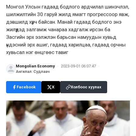
Монгол Улсын гадаад бодлого ардчилал шинэчлэл,
шилжилтийн 30 гаруй жилд ямагт прогрессоор явж,
дэвшилд хүрч байсан. Манай гадаад бодлого энэ
жилүүдэд залгамж чанараа хадгалж ирсэн ба
Засгийн эрх ээлжлэн барьсан намуудын хувьд
үндэсний эрх ашиг, гадаад харилцаа, гадаад орчны
хувьсал нэг өнцгөөс тавиг
Mongolian Economy
·
2023-09-01 06:07:47
·
Ангилал
:
Судлаач
Facebook
X
Холбоос хуулах