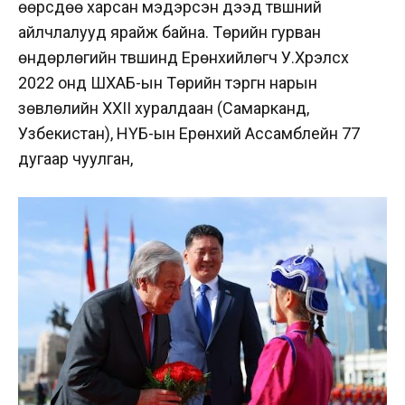
өөрсдөө харсан мэдэрсэн дээд түвшний
айлчлалууд ярайж байна. Төрийн гурван
өндөрлөгийн түвшинд Ерөнхийлөгч У.Хүрэлсүх
2022 онд ШХАБ-ын Төрийн тэргүүн нарын
зөвлөлийн XXII хуралдаан (Самарканд,
Узбекистан), НҮБ-ын Ерөнхий Ассамблейн 77
дугаар чуулган,