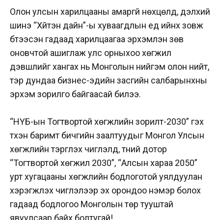
Олон улсын харилцааны амаргүй нөхцөлд, дэлхий
шинэ “Хүйтэн дайн”-ы хуваагдлын үед ийнхүү зовж
бүтээсэн гадаад харилцаагаа эрхэмлэн зөв
оновчтой ашиглаж улс орныхоо хөгжил
дэвшлийг хангах нь Монголын нийгэм олон нийт,
тэр дундаа бизнес-эдийн засгийн салбарынхны
эрхэм зорилго байгаасай билээ.
“НҮБ-ын Тогтвортой хөгжлийн зорилт-2030” гэх
түүхэн баримт бичгийн заалтуудыг Монгол Улсын
хөгжлийн тэргүүлэх чиглэлүүд, түүний дотор
“Тогтвортой хөгжил 2030”, “Алсын хараа 2050”
урт хугацааны хөгжлийн бодлоготой уялдуулан
хэрэгжүүлэх чиглэлээр эх орондоо нэмэр болох
гадаад бодлогоо Монголын төр тууштай
явуулсаар байх болтугай!