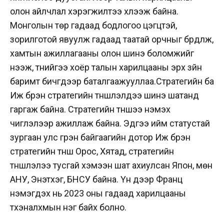
олон айлчлал хэрэгжилтээ хүлээж байна.
Монголын төр гадаад бодлогоо цэгцтэй,
зорилготой явуулж гадаад таатай орчныг бүрдүүлж,
хамтын ажиллагааны олон шинэ боломжийг
нээж, түүнийгээ хоёр талын харилцааны эрх зүйн
баримт бичгүүдээр баталгаажууллаа.Стратегийн ба
Иж бүрэн стратегийн түншлэлүүдээ шинэ шатанд
гаргаж байна. Стратегийн түншээ нэмэх
чиглэлээр ажиллаж байна. Эдүгээ ийм статустай
зургаан улс гүрэн байгаагийн дотор Иж бүрэн
стратегийн түнш Орос, Хятад, стратегийн
түншлэлээ тусгай хэмээн шат ахиулсан Япон, мөн
АНУ, Энэтхэг, БНСУ байна. Үүн дээр Франц
нэмэгдэх нь 2023 оны гадаад харилцааны
түүхэналхмын нэг байх болно.