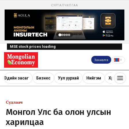
СУРТАЛЧИЛГАА
MSE stock prices loading
Захиалга
Эдийн засаг
Бизнес
Уул уурхай
Нийгэм
Хөрөнгө ору
Судлаач
Монгол Улс ба олон улсын
харилцаа