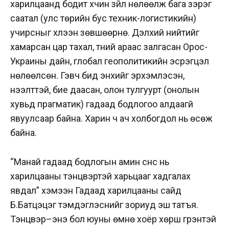
харилцаанд бодит хүчин зүйл нөлөөлж бага зэрэг
саатал (улс төрийн бус техник-логистикийн)
учирсныг хүлээн зөвшөөрнө. Дэлхий нийтийг
хамарсан цар тахал, түүний араас залгасан Орос-
Украины дайн, глобал геополитикийн эсрэгцэл
нөлөөлсөн. Гэвч бид энхийг эрхэмлэсэн,
нээлттэй, бие даасан, олон тулгуурт (онолын
хувьд прагматик) гадаад бодлогоо алдаагүй
явуулсаар байна. Харин ч ач холбогдол нь өсөж
байна.
“Манай гадаад бодлогын амин сүнс нь
харилцааны тэнцвэртэй харьцааг хадгалах
явдал” хэмээн Гадаад харилцааны сайд
Б.Батцэцэг тэмдэглэснийг зориуд эш татъя.
Тэнцвэр–энэ бол юуны өмнө хоёр хөрш гүрэнтэй