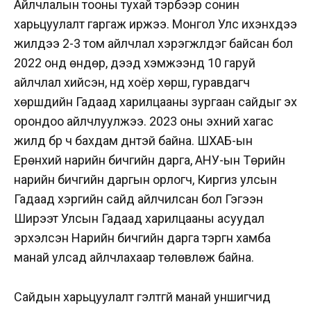
Айлчлалын тооны тухай тэрбээр сонин
харьцуулалт гаргаж иржээ. Монгол Улс ихэнхдээ
жилдээ 2-3 том айлчлал хэрэгжүүлдэг байсан бол
2022 онд өндөр, дээд хэмжээнд 10 гаруй
айлчлал хийсэн, үүнд хоёр хөрш, гуравдагч
хөршүүдийн Гадаад харилцааны зургаан сайдыг эх
орондоо айлчлуулжээ. 2023 оны эхний хагас
жилд бүр ч бахдам дүнтэй байна. ШХАБ-ын
Ерөнхий нарийн бичгийн дарга, АНУ-ын Төрийн
нарийн бичгийн даргын орлогч, Киргиз yлсын
Гадаад хэргийн сайд айлчилсан бол Гэгээн
Ширээт Улсын Гадаад харилцааны асуудал
эрхэлсэн Нарийн бичгийн дарга тэргүүн хамба
манай улсад айлчлахаар төлөвлөж байна.
Сайдын харьцуулалт гэлтгүй манай уншигчид