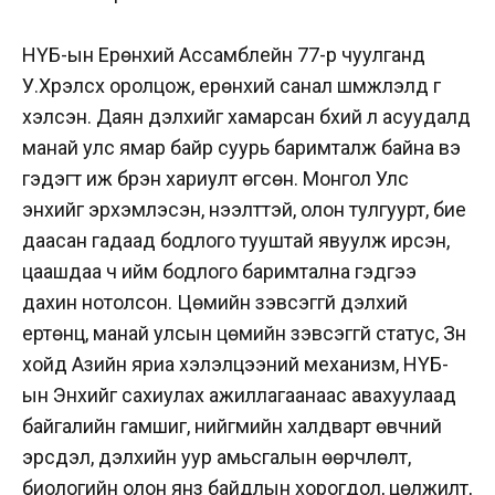
НҮБ-ын Ерөнхий Ассамблейн 77-р чуулганд
У.Хүрэлсүх оролцож, ерөнхий санал шүүмжлэлд үг
хэлсэн. Даян дэлхийг хамарсан бүхий л асуудалд
манай улс ямар байр суурь баримталж байна вэ
гэдэгт иж бүрэн хариулт өгсөн. Монгол Улс
энхийг эрхэмлэсэн, нээлттэй, олон тулгуурт, бие
даасан гадаад бодлого тууштай явуулж ирсэн,
цаашдаа ч ийм бодлого баримтална гэдгээ
дахин нотолсон. Цөмийн зэвсэггүй дэлхий
ертөнц, манай улсын цөмийн зэвсэггүй статус, Зүүн
хойд Азийн яриа хэлэлцээний механизм, НҮБ-
ын Энхийг сахиулах ажиллагаанаас авахуулаад
байгалийн гамшиг, нийгмийн халдварт өвчний
эрсдэл, дэлхийн уур амьсгалын өөрчлөлт,
биологийн олон янз байдлын хорогдол, цөлжилт,