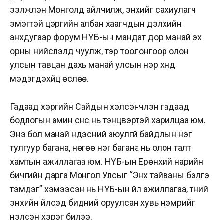
ээлжлэн Монголд айлчилж, энхийг сахиулагч
эмэгтэй цэргийн албан хаагчдын дэлхийн
анхдугаар форум НҮБ-ын мандат дор манай эх
орны нийслэлд чуулж, тэр тоолонгоор олон
улсын тавцан дахь манай улсын нэр хүнд
мэдэгдэхүйц өслөө.
Гадаад хэргийн Сайдын хэлсэнчлэн гадаад
бодлогын амин сүнс нь тэнцвэртэй харилцаа юм.
Энэ бол манай үндэсний аюулгүй байдлын нэг
тулгуур багана, нөгөө нэг багана нь олон талт
хамтын ажиллагаа юм. НҮБ-ын Ерөнхий нарийн
бичгийн дарга Монгол Улсыг “Энх тайваны бэлгэ
тэмдэг” хэмээсэн нь НҮБ-ын үйл ажиллагаа, түүний
энхийн үйлсэд бидний оруулсан хувь нэмрийг
үнэлсэн хэрэг билээ.