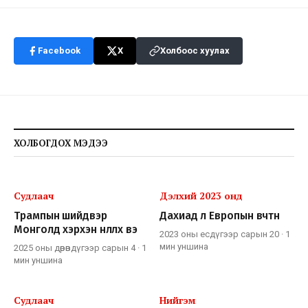
Facebook
X
Холбоос хуулах
ХОЛБОГДОХ МЭДЭЭ
Судлаач
Дэлхий 2023 онд
Трампын шийдвэр
Дахиад л Европын өвчтөн
Монголд хэрхэн нөлөөлөх вэ
2023 оны есдүгээр сарын 20
·
1
мин
уншина
2025 оны дөрөвдүгээр сарын 4
·
1
мин
уншина
Судлаач
Нийгэм