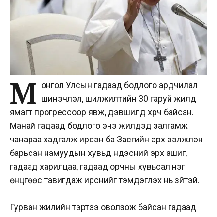
М
онгол Улсын гадаад бодлого ардчилал
шинэчлэл, шилжилтийн 30 гаруй жилд
ямагт прогрессоор явж, дэвшилд хүрч байсан.
Манай гадаад бодлого энэ жилүүдэд залгамж
чанараа хадгалж ирсэн ба Засгийн эрх ээлжлэн
барьсан намуудын хувьд үндэсний эрх ашиг,
гадаад харилцаа, гадаад орчны хувьсал нэг
өнцгөөс тавигдаж ирснийг тэмдэглэх нь зүйтэй.
Гурван жилийн тэртээ оволзож байсан гадаад