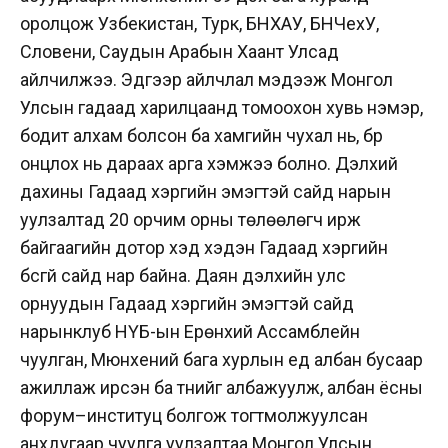
оролцож Узбекистан, Турк, БНХАУ, БНЧехУ,
Словени, Саудын Арабын Хаант Улсад
айлчилжээ. Эдгээр айлчлал мэдээж Монгол
Улсын гадаад харилцаанд томоохон хувь нэмэр,
бодит алхам болсон ба хамгийн чухал нь, бүр
онцлох нь дараах арга хэмжээ болно. Дэлхий
дахины Гадаад хэргийн эмэгтэй сайд нарын
уулзалтад 20 орчим орны төлөөлөгч ирж
байгаагийн дотор хэд хэдэн Гадаад хэргийн
бүсгүй сайд нар байна. Даян дэлхийн улс
орнуудын Гадаад хэргийн эмэгтэй сайд
нарынклуб НҮБ-ын Ерөнхий Ассамблейн
чуулган, Мюнхений бага хурлын үед албан бусаар
ажиллаж ирсэн ба түүнийг албажуулж, албан ёсны
форум–институц болгож тогтмолжуулсан
анхдугаар чуулга уулзалтаа Монгол Улсын