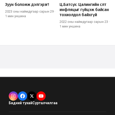
Зуун боломж дэлгэрэг!
Ц.Батсүх: Цалингийн өсөлт
инфляцыг гүйцэж байсан
2023 оны наймдугаар сарын 29
·
тохиолдол байхгүй
1 мин
уншина
2022 оны наймдугаар сарын 23
·
1 мин
уншина
Бидний тухай
Сурталчилгаа