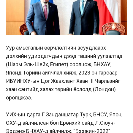
Уур амьсгалын өөрчлөлтийн асуудлаарх
дэлхийн удирдагчдын дээд түвшний уулзалтад
(Шарм Эль-Шейх, Египет) оролцож, БНХАУ,
Японд Төрийн айлчлал хийж, 2023 он гарсаар
ИБУИНХУ-ын Цог Жавхлант Хаан III Чарльзийг
хаан сэнтийд залах төрийн ёслолд (Лондон)
оролцжээ.
УИХ-ын дарга Г.Занданшатар Typк, БНСУ, Япон,
ОХУ-д айлчилсан бол Ерөнхий сайд Л.Оюун-
Эрдэнэ БНХАУ-д айлчилж, “Бээжин-2022”