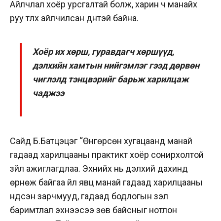
Айлчлал хоёр урсгалтай болж, харин ч манайх
руу түлхүү айлчилсан дүнтэй байна.
Хоёр их хөрш, гуравдагч хөршүүд,
дэлхийн хамтын нийгэмлэг гээд дөрвөн
чиглэлд тэнцвэрийг барьж харилцаж
чаджээ
Сайд Б.Батцэцэг “Өнгөрсөн хугацаанд манай
гадаад харилцааны практикт хоёр сонирхолтой
зүйл ажиглагдлаа. Эхнийх нь дэлхий дахинд
өрнөж байгаа үйл явц манай гадаад харилцааны
үндсэн зарчмууд, гадаад бодлогын үзэл
баримтлал эхнээсээ зөв байсныг нотлон