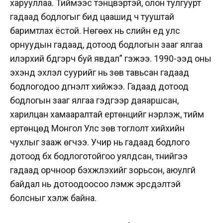
харууллаа. Тиймээс тэнцвэртэй, олон тулгуурт
гадаад бодлогыг бид цаашид ч тууштай
баримтлах ёстой. Нөгөөх нь сүүлийн үед улс
орнуудын гадаад, дотоод бодлогын зааг ялгаа
илэрхий бүдгэрч буй явдал” гэжээ. 1990-ээд оны
эхэнд эхлэл суурийг нь зөв тавьсан гадаад
бодлогодоо дүгнэлт хийжээ. Гадаад дотоод
бодлогын зааг ялгаа гэдгээр даяаршсан,
харилцан хамааралтай ертөнцийг нэрлэж, тийм
ертөнцөд Монгол Улс зөв тоглолт хийхийн
чухлыг зааж өгчээ. Учир нь гадаад бодлого
дотоод бүх бодлоготойгоо уялдсан, түүнийгээ
гадаад орчноор бэхжүүлэхийг зорьсон, аюулгүй
байдал нь дотоодоосоо үлэмж эрсдэлтэй
болсныг хэлж байна.