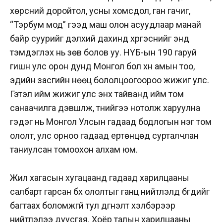
хөрсний доройтол, усны хомсдол, ган гачиг,
“Тэрбум мод” гээд маш олон асуудлаар манай
байр суурийг дэлхий дахинд хүргэснийг энд
тэмдэглэх нь зөв болов уу. НҮБ-ын 190 гаруй
гишүүн улс орон дунд Монгол бол хүн амын тоо,
эдийн засгийн нөөц бололцоогоороо жижиг улс.
Гэтэл ийм жижиг улс энх тайванд ийм том
санаачилга дэвшүүлж, түүнийгээ нотолж харуулна
гэдэг нь Монгол Улсын гадаад бодлогын нэг том
ололт, улс орноо гадаад ертөнцөд сурталчлан
таниулсан томоохон алхам юм.
Жил хагасын хугацаанд гадаад харилцааны
салбарт гарсан бүх ололтыг ганц нийтлэлд бүгдийг
багтаах боломжгүй тул дүгнэлт хэлбэрээр
нийтлэлээ дуусгая. Хоёр талын харилцааны