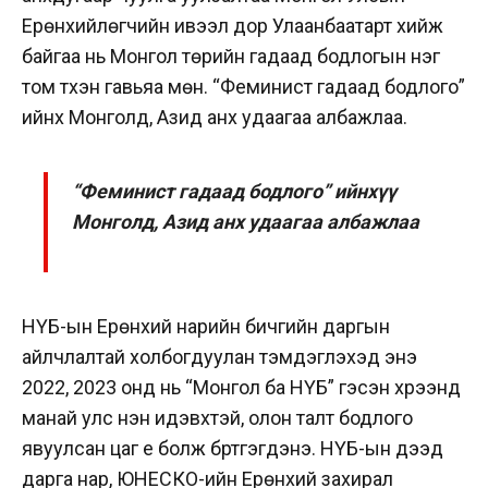
Ерөнхийлөгчийн ивээл дор Улаанбаатарт хийж
байгаа нь Монгол төрийн гадаад бодлогын нэг
том түүхэн гавьяа мөн. “Феминист гадаад бодлого”
ийнхүү Монголд, Азид анх удаагаа албажлаа.
“Феминист гадаад бодлого” ийнхүү
Монголд, Азид анх удаагаа албажлаа
НҮБ-ын Ерөнхий нарийн бичгийн даргын
айлчлалтай холбогдуулан тэмдэглэхэд энэ
2022, 2023 онд нь “Монгол ба НҮБ” гэсэн хүрээнд
манай улс нэн идэвхтэй, олон талт бодлого
явуулсан цаг үе болж бүртгэгдэнэ. НҮБ-ын дээд
дарга нар, ЮНЕСКО-ийн Ерөнхий захирал