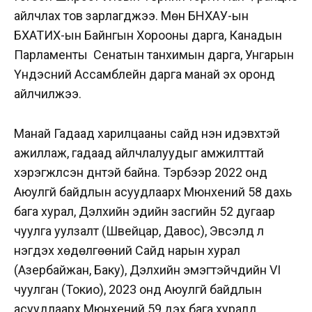
айлчлах тов зарлагджээ. Мөн БНХАУ-ын
БХАТИХ-ын Байнгын Хорооны дарга, Канадын
Парламенты Сенатын танхимын дарга, Унгарын
Үндэсний Ассамблейн дарга манай эх оронд
айлчилжээ.
Манай Гадаад харилцааны сайд нэн идэвхтэй
ажиллаж, гадаад айлчлалуудыг амжилттай
хэрэгжүүлсэн дүнтэй байна. Тэрбээр 2022 онд
Аюулгүй байдлын асуудлаарх Мюнхений 58 дахь
бага хурал, Дэлхийн эдийн засгийн 52 дугаар
чуулга уулзалт (Швейцар, Давос), Эвсэлд үл
нэгдэх хөдөлгөөний Сайд нарын хурал
(Азербайжан, Баку), Дэлхийн эмэгтэйчүүдийн VI
чуулган (Токио), 2023 онд Аюулгүй байдлын
асуудлаарх Мюнхений 59 дэх бага хуралд