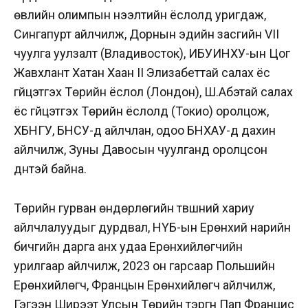
өвлийн олимпын нээлтийн ёслолд уригдаж,
Сингапурт айлчилж, Дорнын эдийн засгийн VII
чуулга уулзалт (Владивосток), ИБУИНХУ-ын Цог
Жавхлант Хатан Хаан II Элизабеттай салах ёс
гүйцэтгэх Төрийн ёслол (Лондон), Ш.Абэтай салах
ёс гүйцэтгэх Төрийн ёслолд (Токио) оролцож,
ХБНГУ, БНСУ-д айлчлан, одоо БНХАУ-д дахин
айлчилж, Зуны Давосын чуулганд оролцсон
дүнтэй байна.
Төрийн гурван өндөрлөгийн түвшний хариу
айлчлалуудыг дурдвал, НҮБ-ын Ерөнхий нарийн
бичгийн дарга анх удаа Ерөнхийлөгчийн
урилгаар айлчилж, 2023 он гарсаар Польшийн
Ерөнхийлөгч, Францын Ерөнхийлөгч айлчилж,
Гэгээн Ширээт Улсын Төрийн тэргүүн Пап Францис