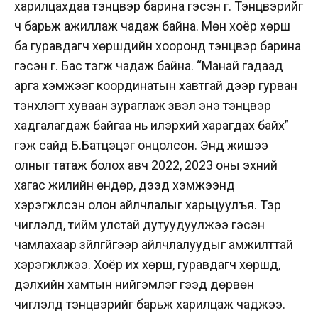
харилцахдаа тэнцвэр барина гэсэн үг. Тэнцвэрийг
ч барьж ажиллаж чадаж байна. Мөн хоёр хөрш
ба гуравдагч хөршүүдийн хооронд тэнцвэр барина
гэсэн үг. Бас тэгж чадаж байна. “Манай гадаад
арга хэмжээг координатын хавтгай дээр гурван
тэнхлэгт хуваан зураглаж үзвэл энэ тэнцвэр
хадгалагдаж байгаа нь илэрхий харагдах байх”
гэж сайд Б.Батцэцэг онцолсон. Энд жишээ
олныг татаж болох авч 2022, 2023 оны эхний
хагас жилийн өндөр, дээд хэмжээнд
хэрэгжүүлсэн олон айлчлалыг харьцуулъя. Тэр
чиглэлд, тийм улстай дутуудуулжээ гэсэн
чамлахаар зүйлгүйгээр айлчлалуудыг амжилттай
хэрэгжүүлжээ. Хоёр их хөрш, гуравдагч хөршүүд,
дэлхийн хамтын нийгэмлэг гээд дөрвөн
чиглэлд тэнцвэрийг барьж харилцаж чаджээ.