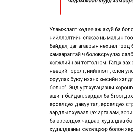
чадамжаас шууд хамаар
Уламжлалт хөдөө аж ахуй ба бол
нийлүүлэлтийн сүлжээ нь малын т
байдал, цаг агаарын нөхцөл гээд б
хамааралтай ч боловсруулах салб
хөгжлийн зүй тогтол юм. Гагцхүү за
нөөцийг эрэлт, нийлүүлэлт, олон 
оруулах буюу ихэнх хүмүүсийн хэл
болно”. Энд урт хугацааны хөрөнгө
ашигт байдал, зардал ба бүтээгдэ
өрсөлдөх давуу тал, өрсөлдөх страте
зардлыг хуваалцах арга зам, зорил
ба өрсөлдөх чадвар, худалдаа ба
худалдааны хэлэлцээр болон хөр