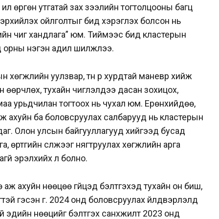
 илүү өргөн утгатай зах зээлийн тогтолцооны багц
илэрхийлэх ойлголтыг бид хэрэглэх болсон нь
ийн чиг хандлага” юм. Тиймээс бид кластерын
ад орны нэгэн адил шилжлээ.
өгжлийн уулзвар, түүн рүү хурдтай маневр хийж
ан өөрчлөх, тухайн чиглэлдээ дасан зохицох,
маа урьдчилан тогтоох нь чухал юм. Ерөнхийдөө,
ж ахуйн ба боловсруулах салбарууд нь кластерын
аг. Олон улсын байгууллагууд хийгээд бусад
а, өртгийн сүлжээг нягтруулах хөгжлийн арга
агүй эрэлхийх л болно.
 аж ахуйн нөөцөө гүйцэд бэлтгэхэд тухайн он биш,
гтэй гэсэн үг. 2024 онд боловсруулах үйлдвэрлэлд
ий эдийн нөөцийг бэлтгэх санхүүжилт 2023 онд