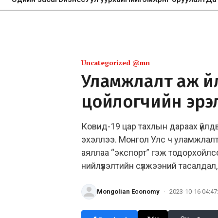
Uncategorized @mn
Уламжлалт аж үй
цойлогчийн эрэ
Ковид-19 цар тахлын дараах үйлд
эхэллээ. Монгол Улс ч уламжлалт
аяллаа “экспорт” гэж тодорхойлсо
нийлүүлэлтийн сүлжээний тасалда
Mongolian Economy
·
2023-10-16 04:47