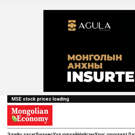
MSE stock prices loading
Эдийн засаг
Бизнес
Уул уурхай
Нийгэм
Хөрөнгө оруулалт
Да