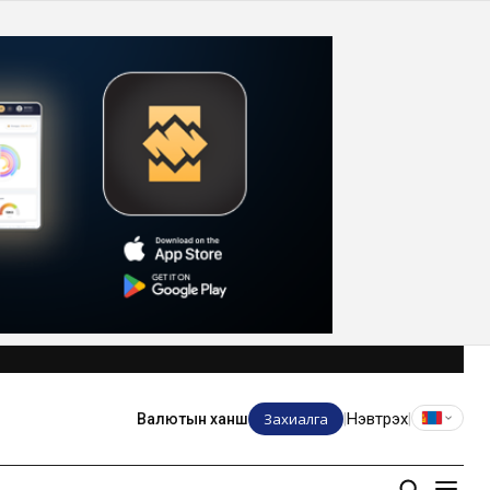
Захиалга
Нэвтрэх
Валютын ханш
|
|