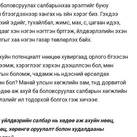
боловсруулах салбарынхаа эрэлтийг буюу
 бүтээгдэхүүнээр хангах нь зүйн хэрэг биз. Гэхдээ
ий эдийг, тухайлбал, жимс, мах, сүү, цагаан идээ,
ааг хэн нэгэн нэгтгэн бүртгэж, үйлдвэрлэлийн эхэн
гыг хаа нэгэн газар төвлөрүүлэх байх.
хуйн потенциалт нөөцөө хувиргаад орлого бүтээсэн
ээмж, хэрэглээг хэрхэн дээшлүүлсэн бол, мөн
тын боломж, чадамж нь үндэсний өрсөлдөх
лсэн бол? Манай улсын хөгжлийн зам, түүнд дорвитой
өдөө аж ахуй ба боловсруулах салбарын хөгжлийн
элийг илүү тодорхой болгох гэж хичээе.
йлдвэрийн салбар нь хөдөө аж ахуйн нөөц,
өөц, хөрөнгө оруулалт болон худалдааны