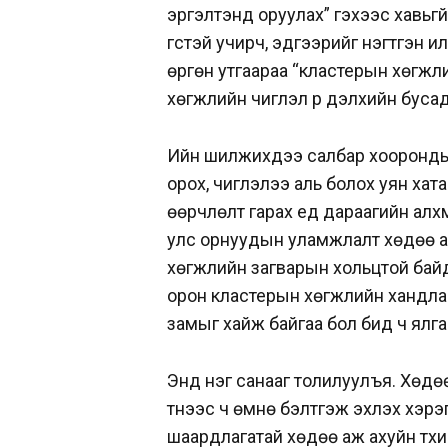
эргэлтэнд оруулах” гэхээс хавьгүй
үгстэй учирч, эдгээрийг нэгтгэн 
өргөн утгаараа “кластерын хөгжл
хөгжлийн чиглэл рүү дэлхийн бус
Ийн шилжихдээ салбар хоорондын х
орох, чиглэлээ аль болох уян хат
өөрчлөлт гарах үед дараагийн алх
улс орнуудын уламжлалт хөдөө а
хөгжлийн загварын хольцтой байд
орон кластерын хөгжлийн хандлаг
замыг хайж байгаа бол бид ч ялга
Энд нэг санааг толилуулъя. Хөдөө
түүнээс ч өмнө бэлтгэж эхлэх хэрэ
шаардлагатай хөдөө аж ахуйн түүх