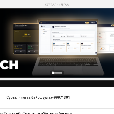
СУРТАЛЧИЛГАА
та
Төсөл хөтөлбөр
Технологи
Энтертайнмент