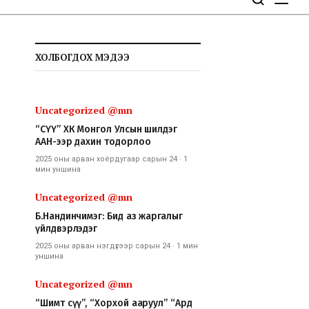
ХОЛБОГДОХ МЭДЭЭ
Uncategorized @mn
“СҮҮ” ХК Монгол Улсын шилдэг
ААН-ээр дахин тодорлоо
2025 оны арван хоёрдугаар сарын 24
·
1
мин
уншина
Uncategorized @mn
Б.Нандинчимэг: Бид аз жаргалыг
үйлдвэрлэдэг
2025 оны арван нэгдүгээр сарын 24
·
1 мин
уншина
Uncategorized @mn
“Шимт сүү”, “Хорхой ааруул” “Ард