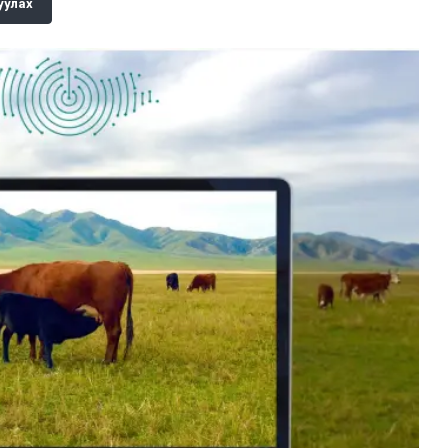
уулах