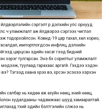
үйлдвэрлэлийн сэргэлт рүү дэлхийн улс орнууд
лс ч уламжлалт аж үйлдвэрээ сэргээх чиглэл
эж тодорхойлсон. Ковид-19 цар тахал, хөл хорио,
 тасалдал, импортлогдсон инфляц, дэлхийн
ийгээд царцсан эдийн засаг гээд бидний
эн зэрэг тулгарсан. Энэ бүх сорилтыг уламжлалт
ь мэдээж, туулаад гарахаас аргагүй. Гэхдээ хэдэн
вэ? Тэгээд хаана хүрэх вэ, хүрсэн эсэхээ хэрхэн
н салбар нь хөдөө аж ахуйн нөөц, хүний нөөц,
лт болон худалдааны чадамжаас шууд хамааралтай.
иглахад түүхий эдийн бэлтгэлийн сүлжээ нь