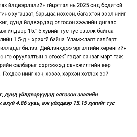
ах үйлдвэрлэлийн гүйцэтгэл нь 2025 онд бодитой
 хугацаат, барьцаа нэхсэн, бага хүүтэй зээл үүнийг
иг, дунд үйлдвэрүүдэд олгосон зээлийн дүнгээс
 аж үйлдвэр 15.15 хувийг тус тус эзэлж байгаа
ийн 1.5-д ч хүрэхгүй байна. Уламжлалт салбарт
жилладаг билээ. Дийлэнхдээ эргэлтийн хөрөнгийн
өнгө оруулалтын үр өгөөж” гэдэг санааг март гэж
эрийн салбарыг сэргээхэд санхүүжилтийн өөр
Гэхдээ үүнийг хэн, хэзээ, хэрхэн хөтлөх вэ?
, дунд үйлдвэрүүдэд олгосон зээлийн
 ахуй 4.86 хувь, аж үйлдвэр 15.15 хувийг тус