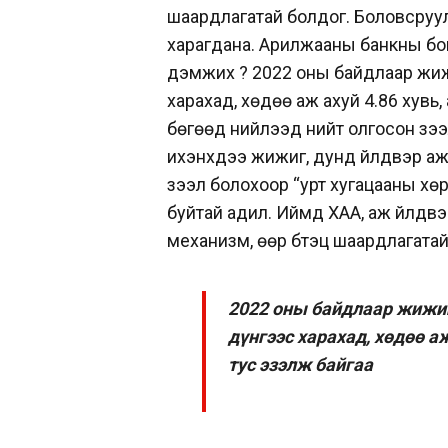
шаардлагатай болдог. Боловсруул
харагдана. Арилжааны банкны богино
дэмжих үү? 2022 оны байдлаар жиж
харахад, хөдөө аж ахуй 4.86 хувь,
бөгөөд нийлээд нийт олгосон зээл
ихэнхдээ жижиг, дунд үйлдвэр а
зээл болохоор “урт хугацааны хөр
буйтай адил. Иймд ХАА, аж үйлдв
механизм, өөр бүтэц шаардлагатай. 
2022 оны байдлаар жижиг
дүнгээс харахад, хөдөө аж
тус эзэлж байгаа