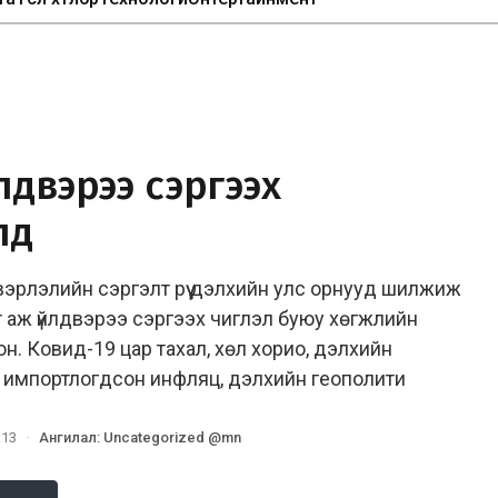
лдвэрээ сэргээх
лд
вэрлэлийн сэргэлт рүү дэлхийн улс орнууд шилжиж
 аж үйлдвэрээ сэргээх чиглэл буюу хөгжлийн
н. Ковид-19 цар тахал, хөл хорио, дэлхийн
л, импортлогдсон инфляц, дэлхийн геополити
:13
·
Ангилал
:
Uncategorized @mn