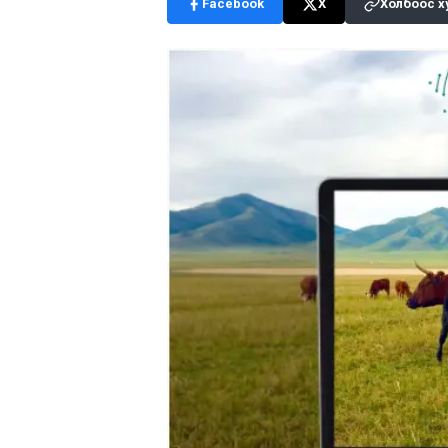
Facebook
X
Холбоос х