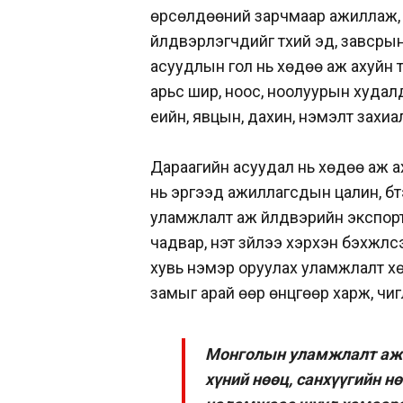
өрсөлдөөний зарчмаар ажиллаж, 
үйлдвэрлэгчдийг түүхий эд, завсрын
асуудлын гол нь хөдөө аж ахуйн түүх
арьс шир, ноос, ноолуурын худалд
үеийн, явцын, дахин, нэмэлт захиал
Дараагийн асуудал нь хөдөө аж а
нь эргээд ажиллагсдын цалин, бүт
уламжлалт аж үйлдвэрийн экспор
чадвар, үнэт зүйлээ хэрхэн бэхжүү
хувь нэмэр оруулах уламжлалт х
замыг арай өөр өнцгөөр харж, чигл
Монголын уламжлалт аж ү
хүний нөөц, санхүүгийн н