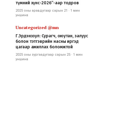
түмний хүнс-2026”-аар тодров
2025 оны аравдугаар сарын 21
·
1 мин
уншина
Uncategorized @mn
Г.Эрдэнэзул: Сурагч, оюутан, залуус
болон тэтгэврийн насны иргэд
цагаар ажиллах боломжтой
2025 оны зургаадугаар сарын 25
·
1 мин
уншина