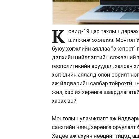
К
овид-19 цар тахлын дараах 
шилжиж эхэллээ. Монгол У
буюу хөгжлийн аяллаа “экспорт” г
дэлхийн нийлүүлэлтийн сүлжээний
геополитикийн асуудал, халсан х
хөгжлийн аялалд олон сорилт нэг
аж үйлдвэрийн салбар тойрохгүй н
жил, хэр их хөрөнгө шаардлагатай 
харах вэ?
Монголын уламжлалт аж үйлдвэрий
санхүүгийн нөөц, хөрөнгө оруула
Хөдөө аж ахуйн нөөцийг гүйцэд аш