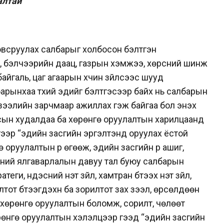
алтай
овсруулах салбарыг холбосон бэлтгэн
оо, бэлчээрийн даац, газрын хэмжээ, хөрсний шинж
айгаль, цаг агаарын хүчин зүйлсээс шууд
арынхаа түүхий эдийг бэлтгэсээр байх нь салбарын
х зээлийн зарчмаар ажиллах гэж байгаа бол энэхүү
улсын худалдаа ба хөрөнгө оруулалтын харилцаанд
дгээр “эдийн засгийн эргэлтэнд оруулах ёстой
 оруулалтын үр өгөөж, эдийн засгийн үр ашиг,
хүүний ялгаварлалын давуу тал буюу салбарын
ги, үндэсний үнэт зүйл, хамтран бүтээх үнэт зүйл,
тот бүтээгдэхүүн ба зорилтот зах зээл, өрсөлдөөн
 хөрөнгө оруулалтын боломж, сорилт, чөлөөт
өнгө оруулалтын хэлэлцээр гээд “эдийн засгийн